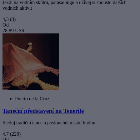
Jezdi na vodním skútru, parasailingu a užívej si spoustu dalších
vodních aktivit
4,3
(3)
Od
28,89 US$
Puerto de la Cruz
Taneční představení na Tenerife
Sleduj tradiční tance a poslouchej místní hudbu
4,7
(226)
Od