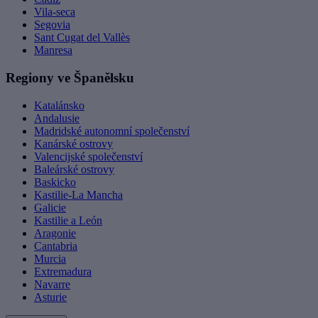
Vila-seca
Segovia
Sant Cugat del Vallès
Manresa
Regiony ve Španělsku
Katalánsko
Andalusie
Madridské autonomní společenství
Kanárské ostrovy
Valencijské společenství
Baleárské ostrovy
Baskicko
Kastilie-La Mancha
Galicie
Kastilie a León
Aragonie
Cantabria
Murcia
Extremadura
Navarre
Asturie