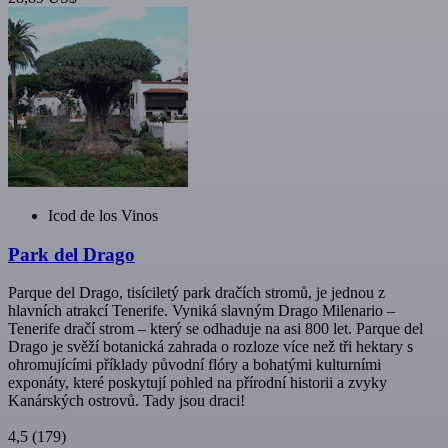
Icod de los Vinos
Park del Drago
Parque del Drago, tisíciletý park dračích stromů, je jednou z
hlavních atrakcí Tenerife. Vyniká slavným Drago Milenario –
Tenerife dračí strom – který se odhaduje na asi 800 let. Parque del
Drago je svěží botanická zahrada o rozloze více než tři hektary s
ohromujícími příklady původní flóry a bohatými kulturními
exponáty, které poskytují pohled na přírodní historii a zvyky
Kanárských ostrovů. Tady jsou draci!
4,5
(179)