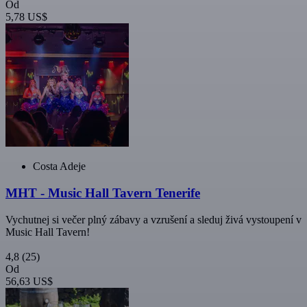
Od
5,78 US$
Costa Adeje
MHT - Music Hall Tavern Tenerife
Vychutnej si večer plný zábavy a vzrušení a sleduj živá vystoupení v
Music Hall Tavern!
4,8
(25)
Od
56,63 US$