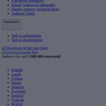
Všeobecné podmínky
Zásady hodnocení zákazníků
Zásady ochrany osobních údajů
Aplikace Tiqets
Partnerství
Staň se pořadatelem
Staň se distributorem
Staženo více než
5 000 000 cestovateli
English
Català
Čeština
Dansk
Deutsch
Ελληνικά
Español
Français
한국어