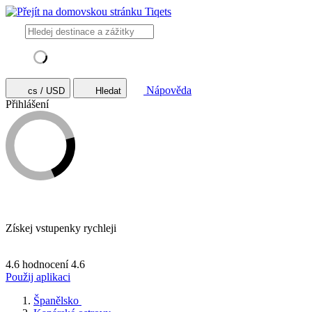
Nápověda
cs / USD
Hledat
Přihlášení
Získej vstupenky rychleji
4.6 hodnocení
4.6
Použij aplikaci
Španělsko