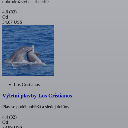
dobrodružství na Tenerife
4,6
(83)
Od
34,67 US$
Los Cristianos
Výletní plavby Los Cristianos
Plav se podél pobřeží a sleduj delfíny
4,4
(32)
Od
28,89 US$