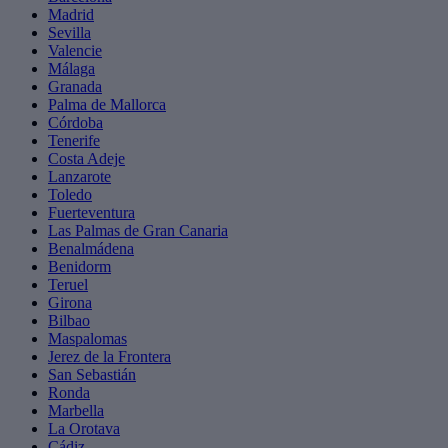
Madrid
Sevilla
Valencie
Málaga
Granada
Palma de Mallorca
Córdoba
Tenerife
Costa Adeje
Lanzarote
Toledo
Fuerteventura
Las Palmas de Gran Canaria
Benalmádena
Benidorm
Teruel
Girona
Bilbao
Maspalomas
Jerez de la Frontera
San Sebastián
Ronda
Marbella
La Orotava
Cádiz