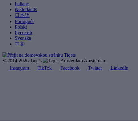
Italiano
Nederlands
日本語
Português
Polski
Русский
Svenska
中文
© 2014-2026 Tiqets
Amsterdam
Instagram
TikTok
Facebook
Twitter
LinkedIn