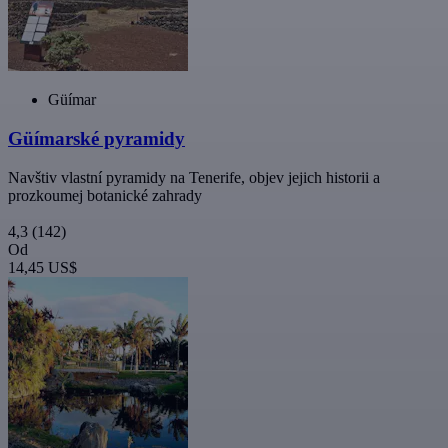
Güímar
Güímarské pyramidy
Navštiv vlastní pyramidy na Tenerife, objev jejich historii a
prozkoumej botanické zahrady
4,3
(142)
Od
14,45 US$