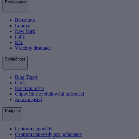
Prozkoumat
Barcelona
Londýn
New York
Paříž
Řím
Všechny destinace
Společnost
Blog Tiqets
O nás
Pracovní místa
Odpovědné zveřejňování informací
Zpravodajství
Podpora
Centrum nápovědy
Centrum nápovědy pro pořadatele