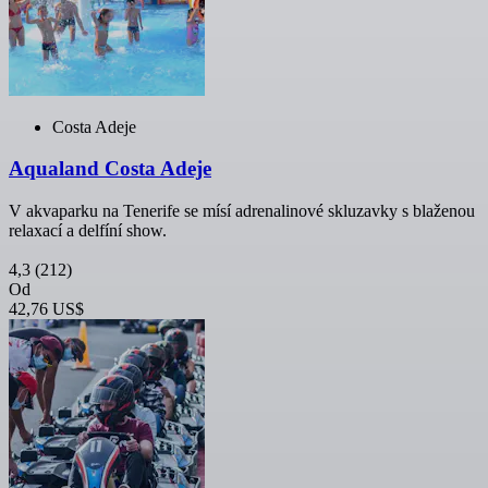
Costa Adeje
Aqualand Costa Adeje
V akvaparku na Tenerife se mísí adrenalinové skluzavky s blaženou
relaxací a delfíní show.
4,3
(212)
Od
42,76 US$