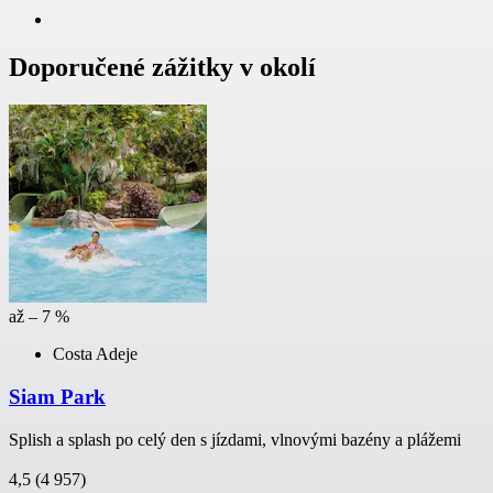
Doporučené zážitky v okolí
až – 7 %
Costa Adeje
Siam Park
Splish a splash po celý den s jízdami, vlnovými bazény a plážemi
4,5
(4 957)