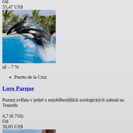
Od
55,47 US$
až – 7 %
Puerto de la Cruz
Loro Parque
Poznej zvířata v jedné z nejoblíbenějších zoologických zahrad na
Tenerife
4,7
(6 716)
Od
50,85 US$