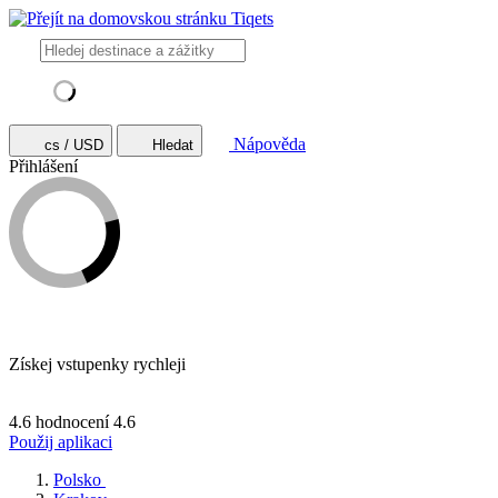
Nápověda
cs / USD
Hledat
Přihlášení
Získej vstupenky rychleji
4.6 hodnocení
4.6
Použij aplikaci
Polsko