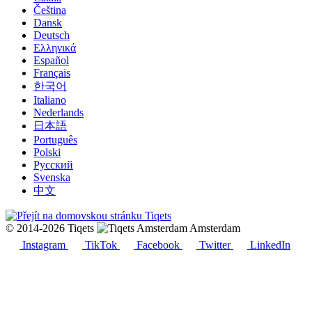
Čeština
Dansk
Deutsch
Ελληνικά
Español
Français
한국어
Italiano
Nederlands
日本語
Português
Polski
Русский
Svenska
中文
© 2014-2026 Tiqets
Amsterdam
Instagram
TikTok
Facebook
Twitter
LinkedIn