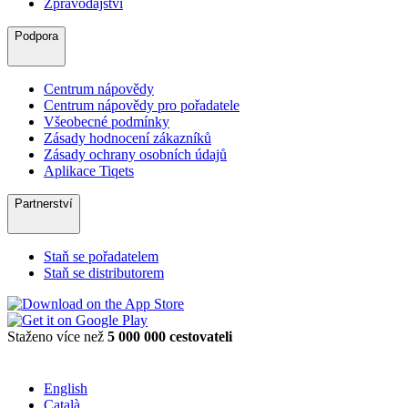
Zpravodajství
Podpora
Centrum nápovědy
Centrum nápovědy pro pořadatele
Všeobecné podmínky
Zásady hodnocení zákazníků
Zásady ochrany osobních údajů
Aplikace Tiqets
Partnerství
Staň se pořadatelem
Staň se distributorem
Staženo více než
5 000 000 cestovateli
English
Català