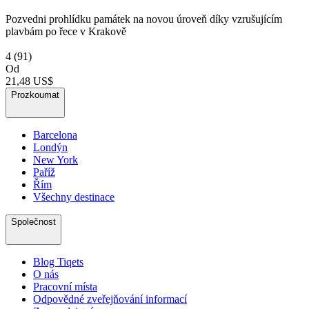
Pozvedni prohlídku památek na novou úroveň díky vzrušujícím
plavbám po řece v Krakově
4
(91)
Od
21,48 US$
Prozkoumat
Barcelona
Londýn
New York
Paříž
Řím
Všechny destinace
Společnost
Blog Tiqets
O nás
Pracovní místa
Odpovědné zveřejňování informací