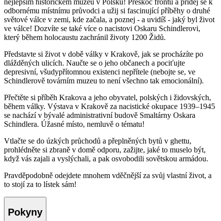
nejlepším historickém muzeu v Polsku! Přeskoč frontu a přidej se k
odbornému místnímu průvodci a užij si fascinující příběhy o druhé
světové válce v zemi, kde začala, a poznej - a uvidíš - jaký byl život
ve válce! Dozvíte se také více o nacistovi Oskaru Schindlerovi,
který během holocaustu zachránil životy 1200 Židů.
Představte si život v době války v Krakově, jak se procházíte po
dlážděných ulicích. Naučte se o jeho občanech a pociťujte
depresivní, všudypřítomnou existenci nepřítele (nebojte se, ve
Schindlerově továrním muzeu to není všechno tak emocionální).
Přečtěte si příběh Krakova a jeho obyvatel, polských i židovských,
během války. Výstava v Krakově za nacistické okupace 1939–1945
se nachází v bývalé administrativní budově Smaltárny Oskara
Schindlera. Úžasné místo, nemluvě o tématu!
Vtlačte se do úzkých průchodů a přeplněných bytů v ghettu,
prohlédněte si zbraně v domě odporu, zažijte, jaké to muselo být,
když vás zajali a vyslýchali, a pak osvobodili sovětskou armádou.
Pravděpodobně odejdete mnohem vděčnější za svůj vlastní život, a
to stojí za to lístek sám!
Pokyny