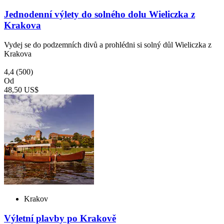
Jednodenní výlety do solného dolu Wieliczka z
Krakova
Vydej se do podzemních divů a prohlédni si solný důl Wieliczka z
Krakova
4,4
(500)
Od
48,50 US$
Krakov
Výletní plavby po Krakově