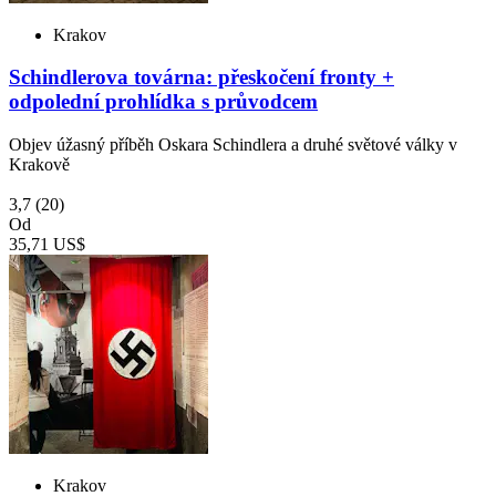
Krakov
Schindlerova továrna: přeskočení fronty +
odpolední prohlídka s průvodcem
Objev úžasný příběh Oskara Schindlera a druhé světové války v
Krakově
3,7
(20)
Od
35,71 US$
Krakov