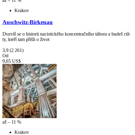
až – 11 %
Krakov
Auschwitz-Birkenau
Dozvíš se o historii nacistického koncentračního tábora a budeš ctít
ty, kteří tam přišli o život
3,9
(2 261)
Od
9,65 US$
až – 11 %
Krakov