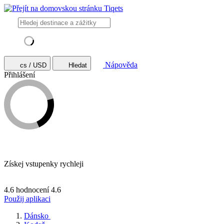
Nápověda
cs / USD
Hledat
Přihlášení
Získej vstupenky rychleji
4.6 hodnocení
4.6
Použij aplikaci
Dánsko