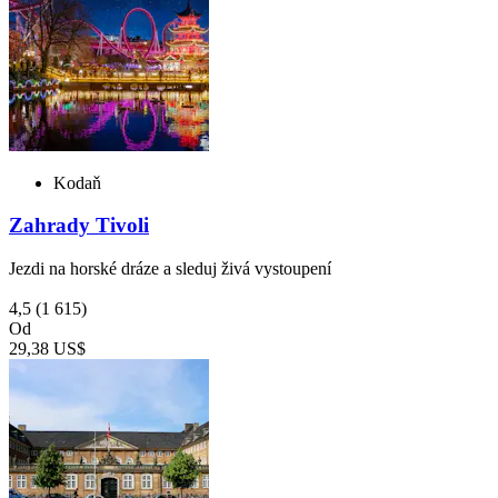
Kodaň
Zahrady Tivoli
Jezdi na horské dráze a sleduj živá vystoupení
4,5
(1 615)
Od
29,38 US$