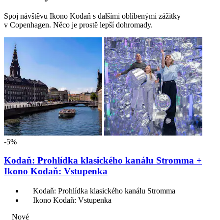
Spoj návštěvu Ikono Kodaň s dalšími oblíbenými zážitky
v Copenhagen. Něco je prostě lepší dohromady.
-5%
Kodaň: Prohlídka klasického kanálu Stromma +
Ikono Kodaň: Vstupenka
Kodaň: Prohlídka klasického kanálu Stromma
Ikono Kodaň: Vstupenka
Nové