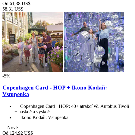
Od
61,38 US$
58,31 US$
-5%
Copenhagen Card - HOP + Ikono Kodaň:
Vstupenka
Copenhagen Card - HOP: 40+ atrakcí vč. Autobus Tivoli
+ naskoč a vyskoč
Ikono Kodaň: Vstupenka
Nové
Od
124,92 US$