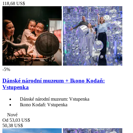
118,68 US$
-5%
Dánské národní muzeum + Ikono Kodaň:
Vstupenka
Dánské národní muzeum: Vstupenka
Ikono Kodaň: Vstupenka
Nové
Od
53,03 US$
50,38 US$