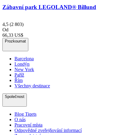
Zábavní park LEGOLAND® Billund
4,5
(2 803)
Od
66,33 US$
Prozkoumat
Barcelona
Londýn
New York
Paříž
Řím
Všechny destinace
Společnost
Blog Tiqets
O nás
Pracovní místa
Odpovědné zveřejňování informací