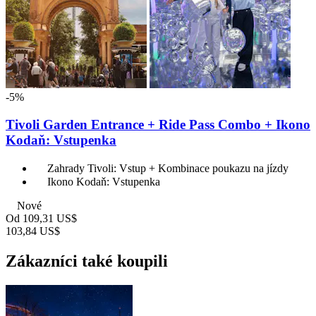
-5%
Tivoli Garden Entrance + Ride Pass Combo + Ikono
Kodaň: Vstupenka
Zahrady Tivoli: Vstup + Kombinace poukazu na jízdy
Ikono Kodaň: Vstupenka
Nové
Od
109,31 US$
103,84 US$
Zákazníci také koupili