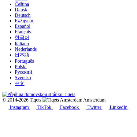
Čeština
Dansk
Deutsch
Ελληνικά
Español
Français
한국어
Italiano
Nederlands
日本語
Português
Polski
Русский
Svenska
中文
© 2014-2026 Tiqets
Amsterdam
Instagram
TikTok
Facebook
Twitter
LinkedIn