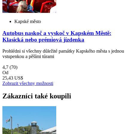
Kapské město
Autobus naskoč a vyskoč v Kapském Městě:
Klasická nebo prémiová jízdenka
Prohlédni si všechny důležité památky Kapského města s jednou
vstupenkou a pěšími túrami
4,7
(70)
Od
25,43 US$
Zobrazit všechny možnosti
Zákazníci také koupili