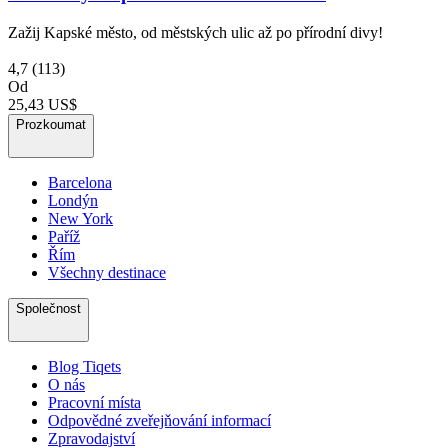
Zažij Kapské město, od městských ulic až po přírodní divy!
4,7
(113)
Od
25,43 US$
Prozkoumat
Barcelona
Londýn
New York
Paříž
Řím
Všechny destinace
Společnost
Blog Tiqets
O nás
Pracovní místa
Odpovědné zveřejňování informací
Zpravodajství