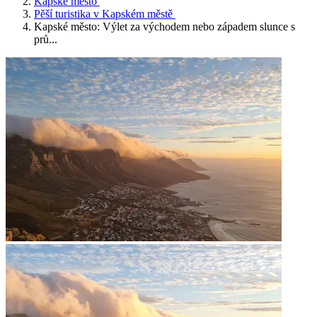
Kapské město
Pěší turistika v Kapském městě
Kapské město: Výlet za východem nebo západem slunce s
prů...