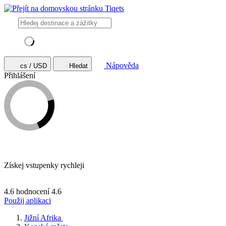
Nápověda
cs / USD
Hledat
Přihlášení
Získej vstupenky rychleji
4.6 hodnocení
4.6
Použij aplikaci
Jižní Afrika