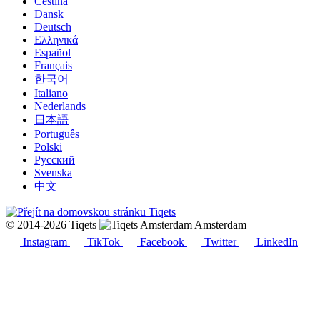
Čeština
Dansk
Deutsch
Ελληνικά
Español
Français
한국어
Italiano
Nederlands
日本語
Português
Polski
Русский
Svenska
中文
© 2014-2026 Tiqets
Amsterdam
Instagram
TikTok
Facebook
Twitter
LinkedIn