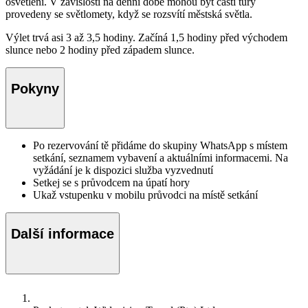
osvětlení. V závislosti na denní době mohou být části túry
provedeny se světlomety, když se rozsvítí městská světla.
Výlet trvá asi 3 až 3,5 hodiny. Začíná 1,5 hodiny před východem
slunce nebo 2 hodiny před západem slunce.
Pokyny
Po rezervování tě přidáme do skupiny WhatsApp s místem
setkání, seznamem vybavení a aktuálními informacemi. Na
vyžádání je k dispozici služba vyzvednutí
Setkej se s průvodcem na úpatí hory
Ukaž vstupenku v mobilu průvodci na místě setkání
Další informace