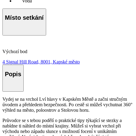
Voda
Místo setkání
Výchozí bod
4 Signal Hill Road, 8001, Kapské město
Popis
Vydej se na vrchol Lví hlavy v Kapském Městě a začni stručným
úvodem a přehledem bezpečnosti. Po cestě si můžeš vychutnat 360°
výhled na město, poloostrov a Stolovou horu.
Průvodce se s tebou podělí o praktické tipy týkající se stezky a
nabídne ti náhled do místní krajiny. Můžeš si vybrat vrchol při
východu nebo západu slunce s možností focení v unikátním