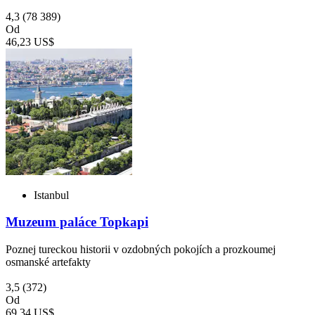
4,3
(78 389)
Od
46,23 US$
Istanbul
Muzeum paláce Topkapi
Poznej tureckou historii v ozdobných pokojích a prozkoumej
osmanské artefakty
3,5
(372)
Od
69,34 US$