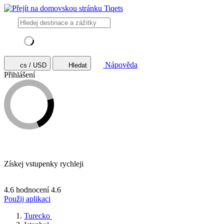
Nápověda
cs / USD
Hledat
Přihlášení
Získej vstupenky rychleji
4.6 hodnocení
4.6
Použij aplikaci
Turecko