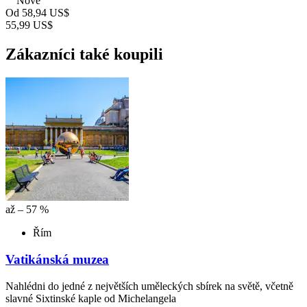
Nové
Od
58,94 US$
55,99 US$
Zákazníci také koupili
až – 57 %
Řím
Vatikánská muzea
Nahlédni do jedné z největších uměleckých sbírek na světě, včetně
slavné Sixtinské kaple od Michelangela