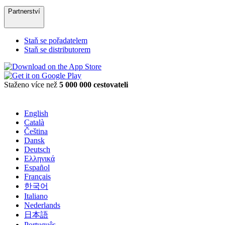
Partnerství
Staň se pořadatelem
Staň se distributorem
Staženo více než
5 000 000 cestovateli
English
Català
Čeština
Dansk
Deutsch
Ελληνικά
Español
Français
한국어
Italiano
Nederlands
日本語
Português