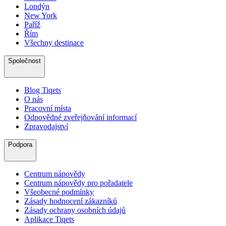
Londýn
New York
Paříž
Řím
Všechny destinace
Společnost
Blog Tiqets
O nás
Pracovní místa
Odpovědné zveřejňování informací
Zpravodajství
Podpora
Centrum nápovědy
Centrum nápovědy pro pořadatele
Všeobecné podmínky
Zásady hodnocení zákazníků
Zásady ochrany osobních údajů
Aplikace Tiqets