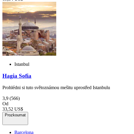
Istanbul
Hagia Sofia
Prohlédni si tuto světoznámou mešitu uprostřed Istanbulu
3,9
(566)
Od
33,52 US$
Prozkoumat
Barcelona