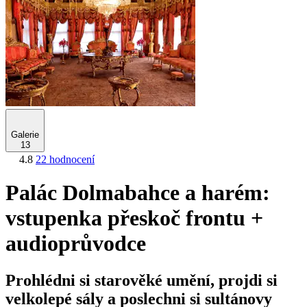
Galerie
13
4.8
22 hodnocení
Palác Dolmabahce a harém:
vstupenka přeskoč frontu +
audioprůvodce
Prohlédni si starověké umění, projdi si
velkolepé sály a poslechni si sultánovy