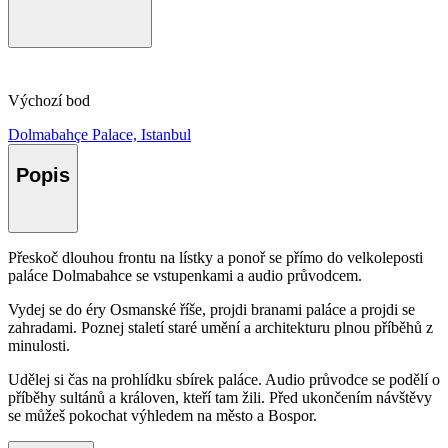
Výchozí bod
Dolmabahçe Palace, Istanbul
Popis
Přeskoč dlouhou frontu na lístky a ponoř se přímo do velkoleposti
paláce Dolmabahce se vstupenkami a audio průvodcem.
Vydej se do éry Osmanské říše, projdi branami paláce a projdi se
zahradami. Poznej staletí staré umění a architekturu plnou příběhů z
minulosti.
Udělej si čas na prohlídku sbírek paláce. Audio průvodce se podělí o
příběhy sultánů a královen, kteří tam žili. Před ukončením návštěvy
se můžeš pokochat výhledem na město a Bospor.