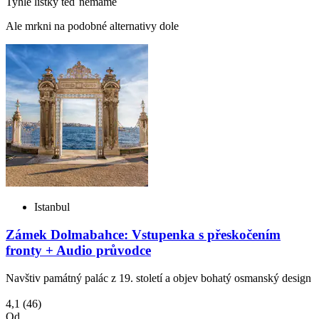
Tyhle lístky teď nemáme
Ale mrkni na podobné alternativy dole
Istanbul
Zámek Dolmabahce: Vstupenka s přeskočením
fronty + Audio průvodce
Navštiv památný palác z 19. století a objev bohatý osmanský design
4,1
(46)
Od