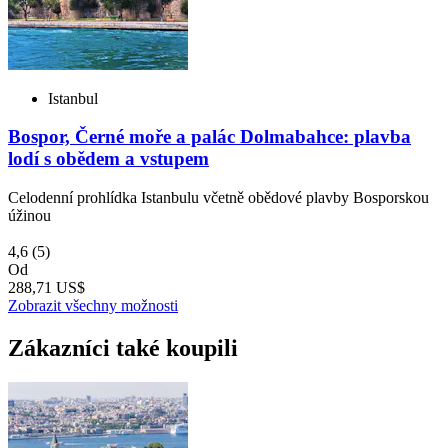
Istanbul
Bospor, Černé moře a palác Dolmabahce: plavba
lodí s obědem a vstupem
Celodenní prohlídka Istanbulu včetně obědové plavby Bosporskou
úžinou
4,6
(5)
Od
288,71 US$
Zobrazit všechny možnosti
Zákazníci také koupili