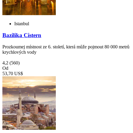
Istanbul
Bazilika Cistern
Prozkoumej místnost ze 6. století, která může pojmout 80 000 metrů
krychlových vody
4,2
(560)
Od
53,70 US$