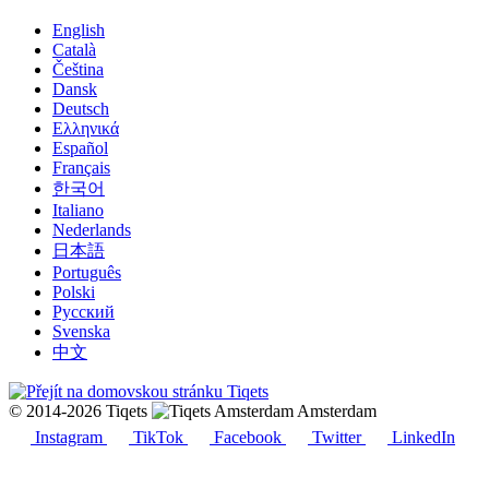
English
Català
Čeština
Dansk
Deutsch
Ελληνικά
Español
Français
한국어
Italiano
Nederlands
日本語
Português
Polski
Русский
Svenska
中文
© 2014-2026 Tiqets
Amsterdam
Instagram
TikTok
Facebook
Twitter
LinkedIn