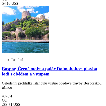
54,16 US$
Istanbul
Bospor, Černé moře a palác Dolmabahce: plavba
lodí s obědem a vstupem
Celodenní prohlídka Istanbulu včetně obědové plavby Bosporskou
úžinou
4,6
(5)
Od
288,71 US$