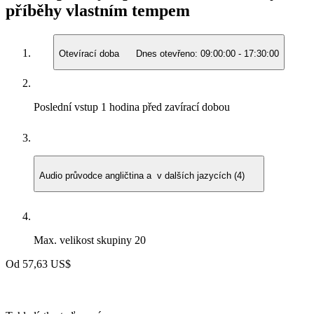
příběhy vlastním tempem
Otevírací doba
Dnes otevřeno:
09:00:00
-
17:30:00
Poslední vstup
1 hodina před zavírací dobou
Audio průvodce
angličtina a v dalších jazycích (4)
Max. velikost skupiny
20
Od
57,63 US$