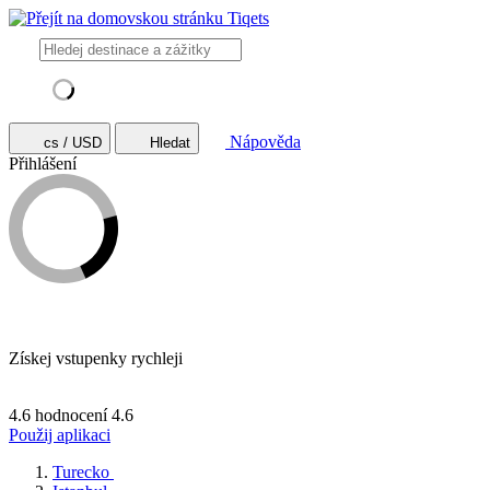
Nápověda
cs / USD
Hledat
Přihlášení
Získej vstupenky rychleji
4.6 hodnocení
4.6
Použij aplikaci
Turecko