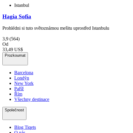
Istanbul
Hagia Sofia
Prohlédni si tuto světoznámou mešitu uprostřed Istanbulu
3,9
(564)
Od
33,49 US$
Prozkoumat
Barcelona
Londýn
New York
Paříž
Řím
Všechny destinace
Společnost
Blog Tiqets
O nás