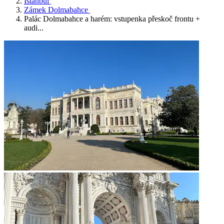
Istanbul
Zámek Dolmabahce
Palác Dolmabahce a harém: vstupenka přeskoč frontu +
audi...