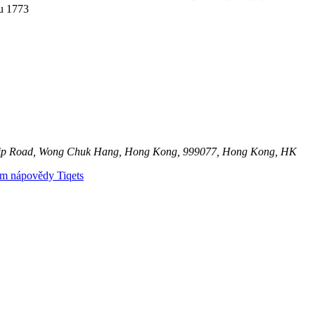
nu 1773
g Yip Road, Wong Chuk Hang, Hong Kong, 999077, Hong Kong, HK
um nápovědy Tiqets