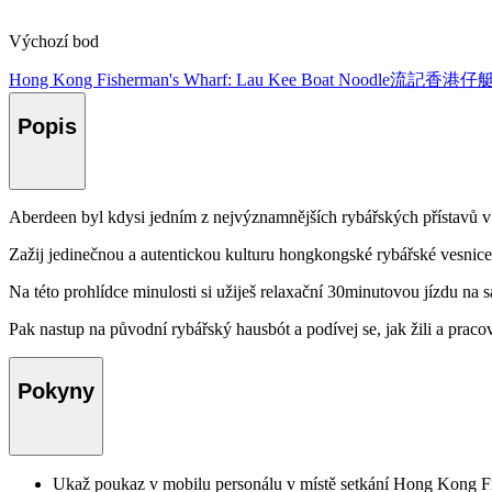
Výchozí bod
Hong Kong Fisherman's Wharf: Lau Kee Boat Noodle流記香港仔艇仔粉
Popis
Aberdeen byl kdysi jedním z nejvýznamnějších rybářských přístavů v
Zažij jedinečnou a autentickou kulturu hongkongské rybářské vesnice
Na této prohlídce minulosti si užiješ relaxační 30minutovou jízdu 
Pak nastup na původní rybářský hausbót a podívej se, jak žili a prac
Pokyny
Ukaž poukaz v mobilu personálu v místě setkání Hong 