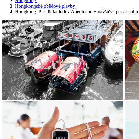
Hongkong
Hongkongské obědové plavby
Hongkong: Prohlídka lodí v Aberdeenu + návštěva plovoucíh