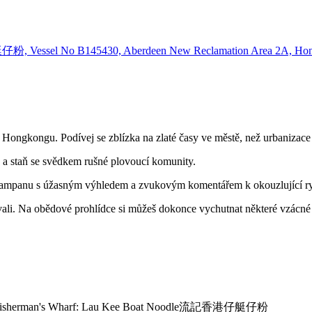
, Vessel No B145430, Aberdeen New Reclamation Area 2A, Ho
 Hongkongu. Podívej se zblízka na zlaté časy ve městě, než urbanizac
 a staň se svědkem rušné plovoucí komunity.
na sampanu s úžasným výhledem a zvukovým komentářem k okouzlující r
ovali. Na obědové prohlídce si můžeš dokonce vychutnat některé vzácné
Kong Fisherman's Wharf: Lau Kee Boat Noodle流記香港仔艇仔粉