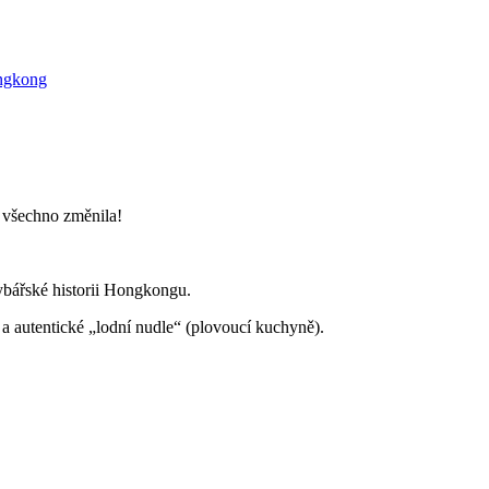
ngkong
e všechno změnila!
ybářské historii Hongkongu.
 a autentické „lodní nudle“ (plovoucí kuchyně).