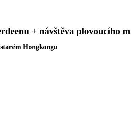
erdeenu + návštěva plovoucího 
 o starém Hongkongu