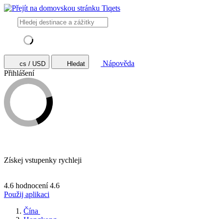
Nápověda
cs / USD
Hledat
Přihlášení
Získej vstupenky rychleji
4.6 hodnocení
4.6
Použij aplikaci
Čína