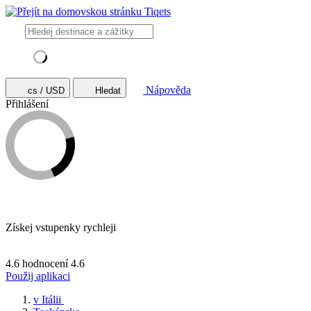
Nápověda
cs / USD
Hledat
Přihlášení
Získej vstupenky rychleji
4.6 hodnocení
4.6
Použij aplikaci
v Itálii