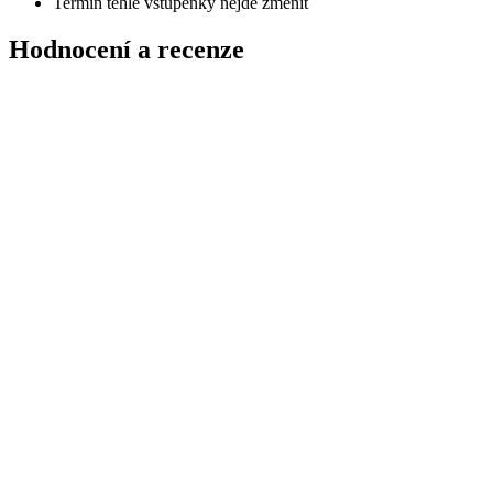
Termín téhle vstupenky nejde změnit
Hodnocení a recenze