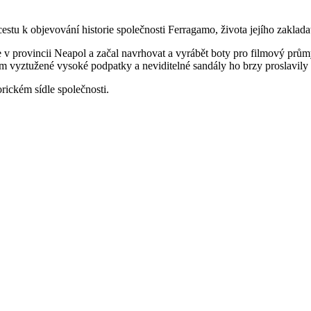
tu k objevování historie společnosti Ferragamo, života jejího zaklada
e v provincii Neapol a začal navrhovat a vyrábět boty pro filmový průmys
em vyztužené vysoké podpatky a neviditelné sandály ho brzy proslavily 
rickém sídle společnosti.