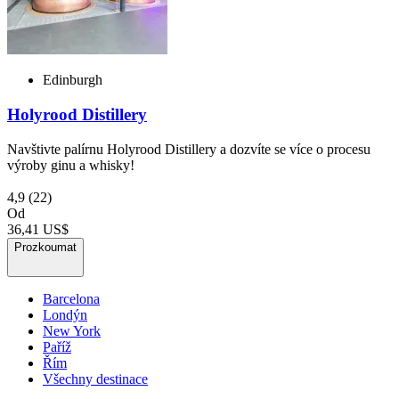
Edinburgh
Holyrood Distillery
Navštivte palírnu Holyrood Distillery a dozvíte se více o procesu
výroby ginu a whisky!
4,9
(22)
Od
36,41 US$
Prozkoumat
Barcelona
Londýn
New York
Paříž
Řím
Všechny destinace