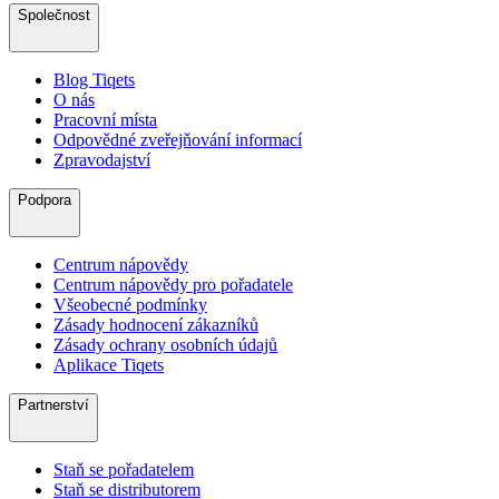
Společnost
Blog Tiqets
O nás
Pracovní místa
Odpovědné zveřejňování informací
Zpravodajství
Podpora
Centrum nápovědy
Centrum nápovědy pro pořadatele
Všeobecné podmínky
Zásady hodnocení zákazníků
Zásady ochrany osobních údajů
Aplikace Tiqets
Partnerství
Staň se pořadatelem
Staň se distributorem