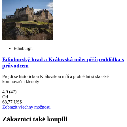
Edinburgh
Edinburský hrad a Královská míle: pěší prohlídka s
průvodcem
Projdi se historickou Královskou mílí a prohlédni si skotské
korunovační klenoty
4,9
(47)
Od
68,77 US$
Zobrazit všechny možnosti
Zákazníci také koupili