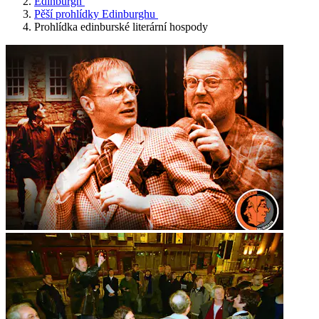
Edinburgh
Pěší prohlídky Edinburghu
Prohlídka edinburské literární hospody