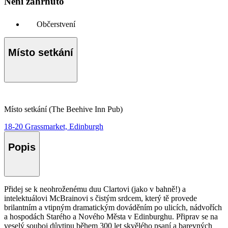
Není zahrnuto
Občerstvení
Místo setkání
Místo setkání (The Beehive Inn Pub)
18-20 Grassmarket, Edinburgh
Popis
Přidej se k neohroženému duu Clartovi (jako v bahně!) a
intelektuálovi McBrainovi s čistým srdcem, který tě provede
brilantním a vtipným dramatickým dováděním po ulicích, nádvořích
a hospodách Starého a Nového Města v Edinburghu. Připrav se na
veselý souboj důvtipu během 300 let skvělého psaní a barevných