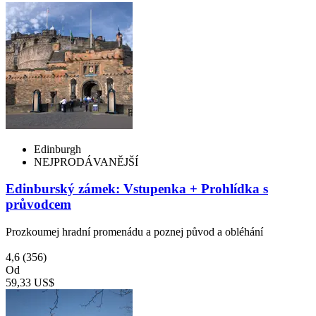
Edinburgh
NEJPRODÁVANĚJŠÍ
Edinburský zámek: Vstupenka + Prohlídka s
průvodcem
Prozkoumej hradní promenádu a poznej původ a obléhání
4,6
(356)
Od
59,33 US$