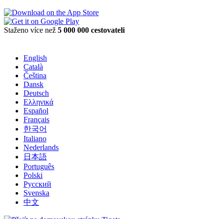
Staženo více než
5 000 000 cestovateli
English
Català
Čeština
Dansk
Deutsch
Ελληνικά
Español
Français
한국어
Italiano
Nederlands
日本語
Português
Polski
Русский
Svenska
中文