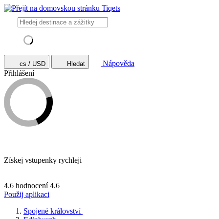
Nápověda
cs / USD
Hledat
Přihlášení
Získej vstupenky rychleji
4.6 hodnocení
4.6
Použij aplikaci
Spojené království