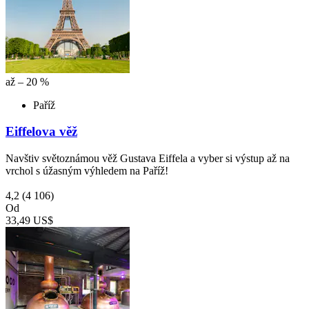
až – 20 %
Paříž
Eiffelova věž
Navštiv světoznámou věž Gustava Eiffela a vyber si výstup až na
vrchol s úžasným výhledem na Paříž!
4,2
(4 106)
Od
33,49 US$