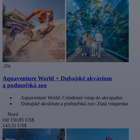
-5%
Aquaventure World + Dubajské akvárium
a podmořská zoo
Aquaventure World: Celodenní vstup do akvaparku
Dubajské akvárium a podmořská zoo: Zlatá vstupenka
Nové
Od
150,85 US$
143,31 US$