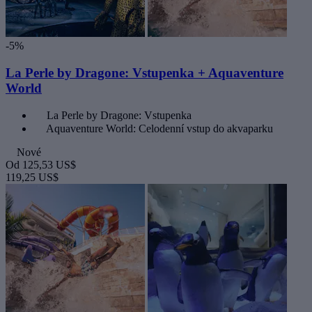
-5%
La Perle by Dragone: Vstupenka + Aquaventure
World
La Perle by Dragone: Vstupenka
Aquaventure World: Celodenní vstup do akvaparku
Nové
Od
125,53 US$
119,25 US$