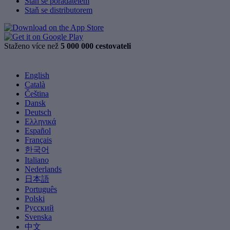
Staň se pořadatelem
Staň se distributorem
Staženo více než
5 000 000 cestovateli
English
Català
Čeština
Dansk
Deutsch
Ελληνικά
Español
Français
한국어
Italiano
Nederlands
日本語
Português
Polski
Русский
Svenska
中文