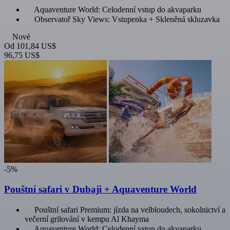
Aquaventure World: Celodenní vstup do akvaparku
Observatoř Sky Views: Vstupenka + Skleněná skluzavka
Nové
Od
101,84 US$
96,75 US$
-5%
Pouštní safari v Dubaji + Aquaventure World
Pouštní safari Premium: jízda na velbloudech, sokolnictví a
večerní grilování v kempu Al Khayma
Aquaventure World: Celodenní vstup do akvaparku