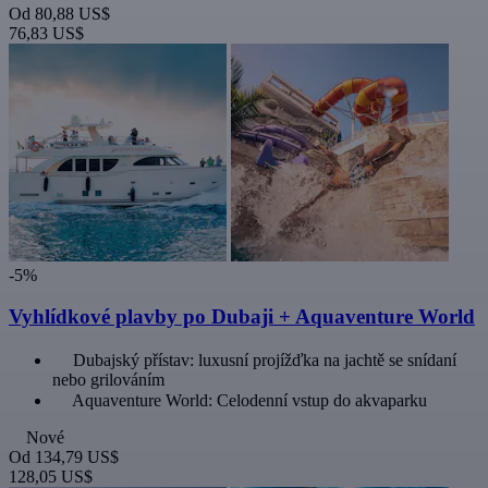
Od
80,88 US$
76,83 US$
-5%
Vyhlídkové plavby po Dubaji + Aquaventure World
Dubajský přístav: luxusní projížďka na jachtě se snídaní
nebo grilováním
Aquaventure World: Celodenní vstup do akvaparku
Nové
Od
134,79 US$
128,05 US$