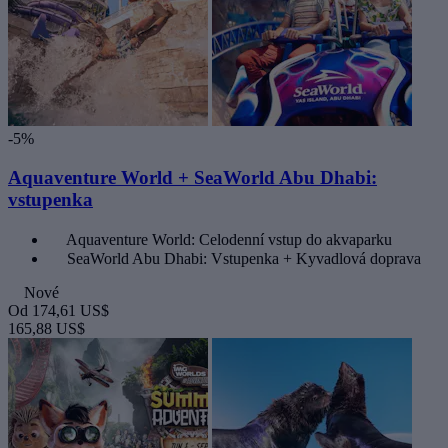
-5%
Aquaventure World + SeaWorld Abu Dhabi:
vstupenka
Aquaventure World: Celodenní vstup do akvaparku
SeaWorld Abu Dhabi: Vstupenka + Kyvadlová doprava
Nové
Od
174,61 US$
165,88 US$