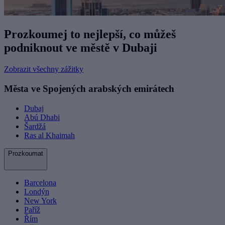
Prozkoumej to nejlepší, co můžeš
podniknout ve městě v Dubaji
Zobrazit všechny zážitky
Města ve Spojených arabských emirátech
Dubaj
Abú Dhabi
Šardžá
Ras al Khaimah
Prozkoumat
Barcelona
Londýn
New York
Paříž
Řím