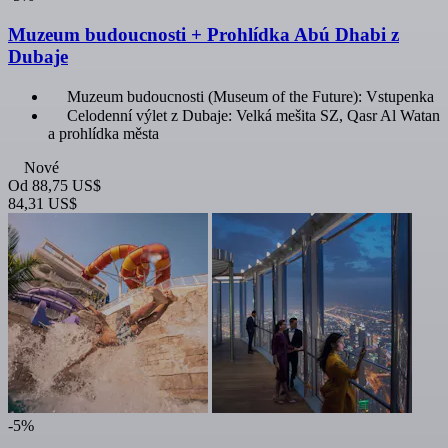
Muzeum budoucnosti + Prohlídka Abú Dhabi z
Dubaje
Muzeum budoucnosti (Museum of the Future): Vstupenka
Celodenní výlet z Dubaje: Velká mešita SZ, Qasr Al Watan
a prohlídka města
Nové
Od
88,75 US$
84,31 US$
-5%