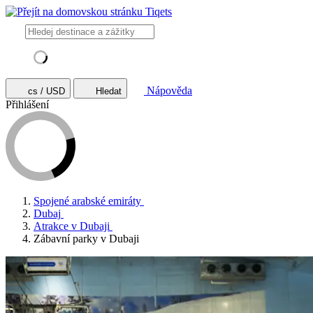
Nápověda
cs / USD
Hledat
Přihlášení
Spojené arabské emiráty
Dubaj
Atrakce v Dubaji
Zábavní parky v Dubaji