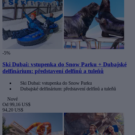
-5%
Ski Dubai: vstupenka do Snow Parku + Dubajské
delfinárium: představení delfínů a tuleňů
Ski Dubai: vstupenka do Snow Parku
Dubajské delfinárium: představení delfínů a tuleňů
Nové
Od
99,16 US$
94,20 US$