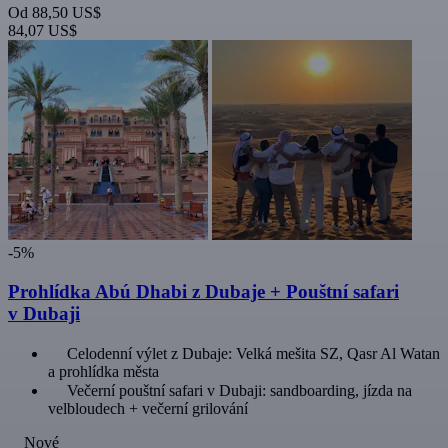
Od
88,50 US$
84,07 US$
-5%
Prohlídka Abú Dhabi z Dubaje + Pouštní safari
v Dubaji
Celodenní výlet z Dubaje: Velká mešita SZ, Qasr Al Watan
a prohlídka města
Večerní pouštní safari v Dubaji: sandboarding, jízda na
velbloudech + večerní grilování
Nové