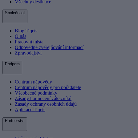
Všechny destinace
Společnost
Blog Tiqets
O nás
Pracovní místa
Odpovědné zveřejňování informací
Zpravodajství
Podpora
Centrum nápovědy
Centrum nápovědy pro pořadatele
Všeobecné podmínky
Zásady hodnocení zákazníků
Zásady ochrany osobních údajů
Aplikace Tiqets
Partnerství