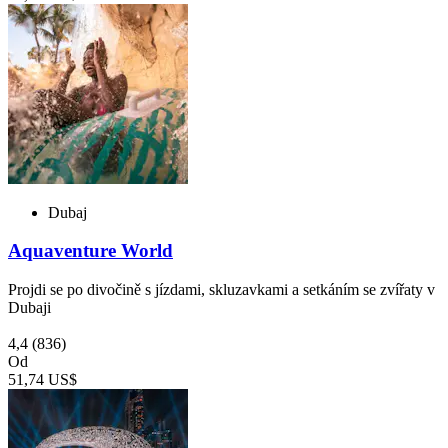
Dubaj
Aquaventure World
Projdi se po divočině s jízdami, skluzavkami a setkáním se zvířaty v
Dubaji
4,4
(836)
Od
51,74 US$