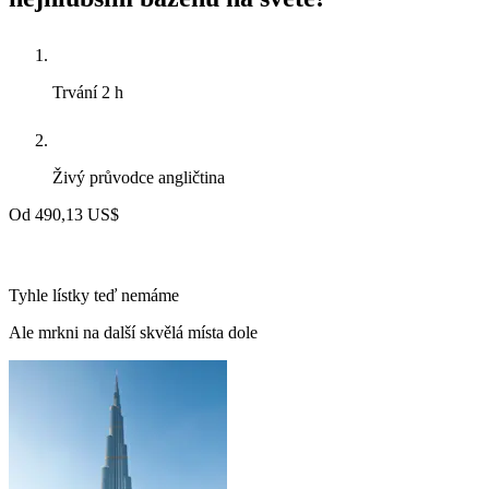
Trvání
2 h
Živý průvodce
angličtina
Od
490,13 US$
Tyhle lístky teď nemáme
Ale mrkni na další skvělá místa dole