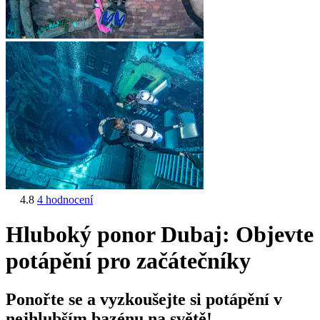
4.8
4 hodnocení
Hluboký ponor Dubaj: Objevte
potápění pro začátečníky
Ponořte se a vyzkoušejte si potápění v
nejhlubším bazénu na světě!