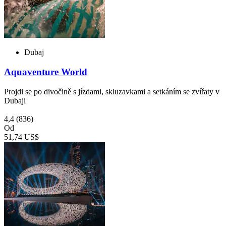
Dubaj
Aquaventure World
Projdi se po divočině s jízdami, skluzavkami a setkáním se zvířaty v
Dubaji
4,4
(836)
Od
51,74 US$