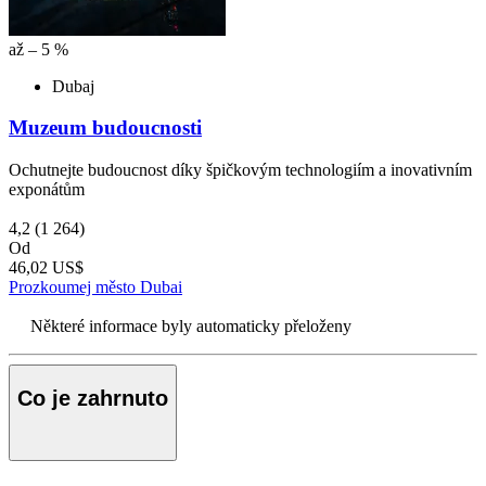
až – 5 %
Dubaj
Muzeum budoucnosti
Ochutnejte budoucnost díky špičkovým technologiím a inovativním
exponátům
4,2
(1 264)
Od
46,02 US$
Prozkoumej město Dubai
Některé informace byly automaticky přeloženy
Co je zahrnuto