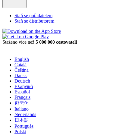
Staň se pořadatelem
Staň se distributorem
Staženo více než
5 000 000 cestovateli
English
Català
Čeština
Dansk
Deutsch
Ελληνικά
Español
Français
한국어
Italiano
Nederlands
日本語
Português
Polski