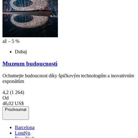
až – 5 %
Dubaj
Muzeum budoucnosti
Ochutnejte budoucnost díky špičkovým technologiím a inovativním
exponátům
4,2
(1 264)
Od
46,02 US$
Prozkoumat
Barcelona
Londýn