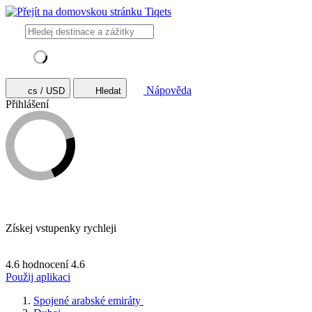
Nápověda
cs / USD
Hledat
Přihlášení
Získej vstupenky rychleji
4.6 hodnocení
4.6
Použij aplikaci
Spojené arabské emiráty