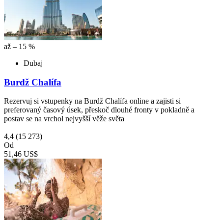
až – 15 %
Dubaj
Burdž Chalífa
Rezervuj si vstupenky na Burdž Chalífa online a zajisti si
preferovaný časový úsek, přeskoč dlouhé fronty v pokladně a
postav se na vrchol nejvyšší věže světa
4,4
(15 273)
Od
51,46 US$