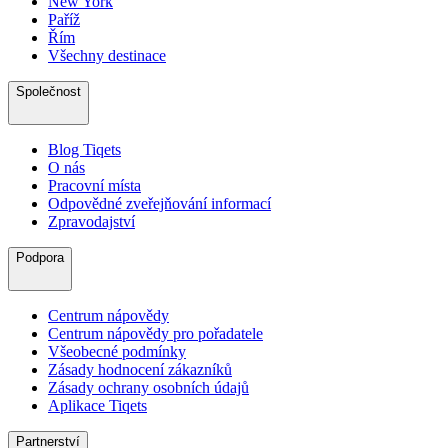
New York
Paříž
Řím
Všechny destinace
Společnost
Blog Tiqets
O nás
Pracovní místa
Odpovědné zveřejňování informací
Zpravodajství
Podpora
Centrum nápovědy
Centrum nápovědy pro pořadatele
Všeobecné podmínky
Zásady hodnocení zákazníků
Zásady ochrany osobních údajů
Aplikace Tiqets
Partnerství