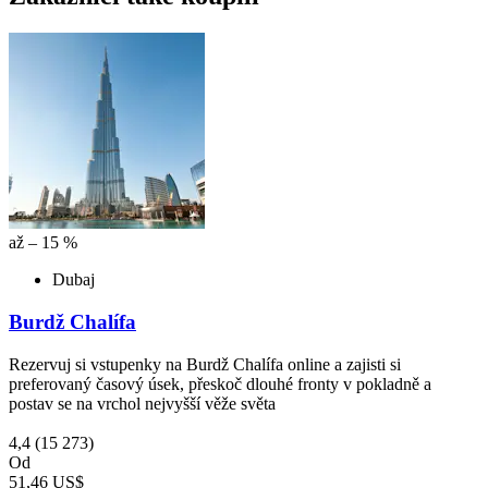
až – 15 %
Dubaj
Burdž Chalífa
Rezervuj si vstupenky na Burdž Chalífa online a zajisti si
preferovaný časový úsek, přeskoč dlouhé fronty v pokladně a
postav se na vrchol nejvyšší věže světa
4,4
(15 273)
Od
51,46 US$