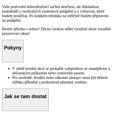
Vaše podvodní dobrodružství začíná stručnou, ale důkladnou
instruktáží o nezbytných znalostech potápění a o vybavení, které
budete používat. Po krátkém tréninku na mělčině budete připraveni
na potápění.
Berete někoho s sebou? Diváci mohou sdílet vzrušení skrze rozsáhlá
pozorovací okna!
Pokyny
V místě konání akce se prokažte vstupenkou ze smartphonu a
občanským průkazem nebo cestovním pasem.
Pro nezletilé: Rodiče nebo zákonní zástupci musí být během
zážitku přítomni a poskytnout písemný souhlas.
Jak se tam dostat