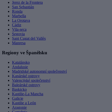
Jerez de la Frontera
San Sebastián
Ronda
Marbella
La Orotava
Cádiz
Vila-seca
Segovia
Sant Cugat del Vallès
Manresa
Regiony ve Španělsku
Katalánsko
Andalusie
Madridské autonomní společenství
Kanárské ostrovy
Valencijské společenství
Baleárské ostrovy
Baskicko
Kastilie-La Mancha
Galicie
Kastilie a León
Aragonie
Cantabria