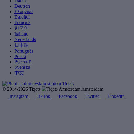
Dansk
Deutsch
Ελληνικά
Español
Français
한국어
Italiano
Nederlands
日本語
Português
Polski
Русский
Svenska
中文
© 2014-2026 Tiqets
Amsterdam
Instagram
TikTok
Facebook
Twitter
LinkedIn