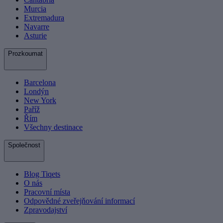
Murcia
Extremadura
Navarre
Asturie
Prozkoumat
Barcelona
Londýn
New York
Paříž
Řím
Všechny destinace
Společnost
Blog Tiqets
O nás
Pracovní místa
Odpovědné zveřejňování informací
Zpravodajství