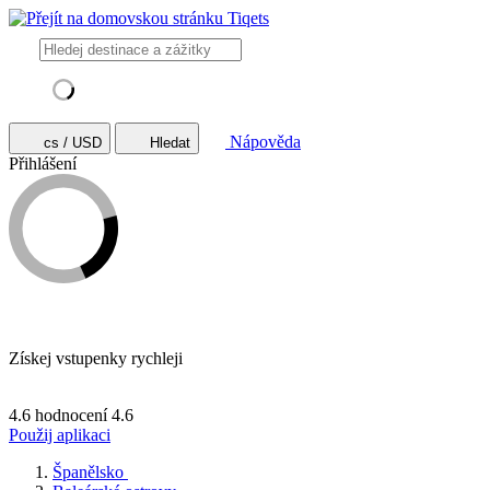
Nápověda
cs / USD
Hledat
Přihlášení
Získej vstupenky rychleji
4.6 hodnocení
4.6
Použij aplikaci
Španělsko