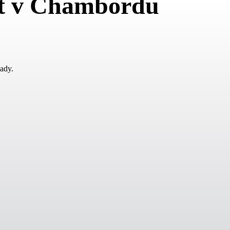
t v Chambordu
ady.