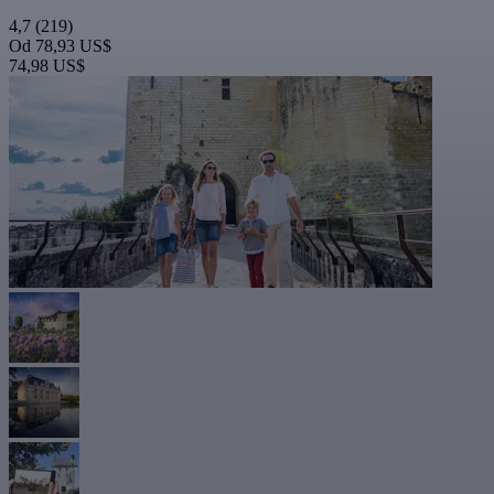
4,7
(219)
Od
78,93 US$
74,98 US$