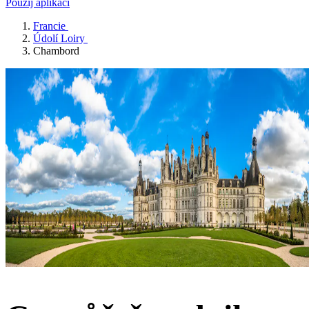
Použij aplikaci
Francie
Údolí Loiry
Chambord