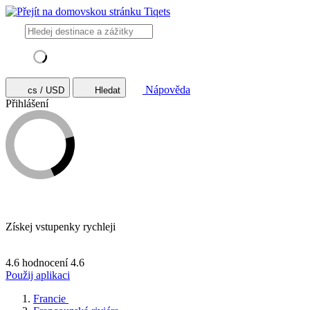
Nápověda
cs / USD
Hledat
Přihlášení
Získej vstupenky rychleji
4.6 hodnocení
4.6
Použij aplikaci
Francie