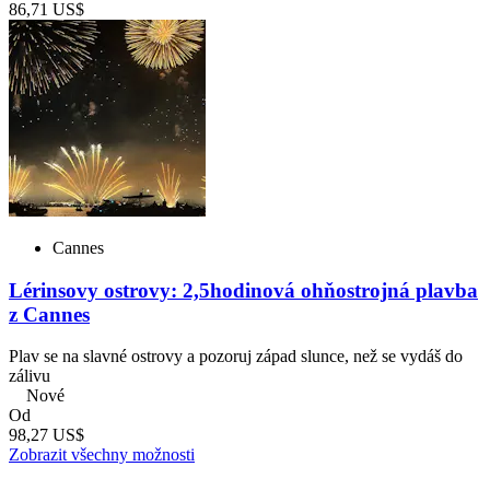
86,71 US$
Cannes
Lérinsovy ostrovy: 2,5hodinová ohňostrojná plavba
z Cannes
Plav se na slavné ostrovy a pozoruj západ slunce, než se vydáš do
zálivu
Nové
Od
98,27 US$
Zobrazit všechny možnosti