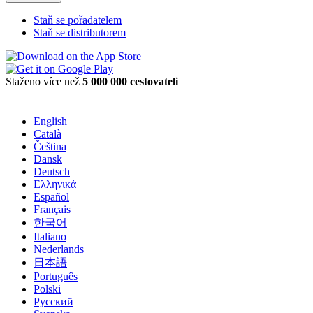
Staň se pořadatelem
Staň se distributorem
Staženo více než
5 000 000 cestovateli
English
Català
Čeština
Dansk
Deutsch
Ελληνικά
Español
Français
한국어
Italiano
Nederlands
日本語
Português
Polski
Русский