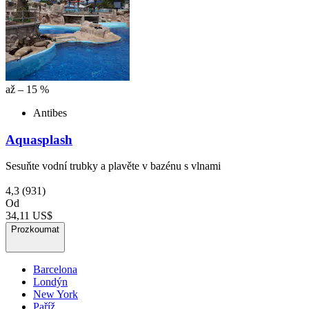
až – 15 %
Antibes
Aquasplash
Sesuňte vodní trubky a plavěte v bazénu s vlnami
4,3
(931)
Od
34,11 US$
Prozkoumat
Barcelona
Londýn
New York
Paříž