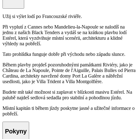
Užij si výlet lodí po Francouzské riviéře.
Při vyplutí z Cannes nebo Mandelieu-la-Napoule se nalodíš na
jednu z našich Black Tenders a vydáš se na krátkou plavbu lodí
Estérel, která vyzdvihuje místní scenérii, architekturu a klidné
výhledy na pobřeží.
Tato prohlídka funguje dobře při východu nebo západu slunce.
Během plavby projdeš pozoruhodnými památkami Riviéry, jako je
Château de La Napoule, Pointe de l'Aiguille, Palais Bulles od Pierra
Cardina, architekty navržené domy Port La Galère a nábřežní
usedlosti, jako je Villa Trident a Villa Montgolfière.
Budete mít také možnost si zaplavat v blízkosti masivu Estérel. Na
palubě najdeš sedlová sedadla pro stabilní a pohodlnou jízdu.
Místní kapitán ti během jízdy poskytne jasné a užitečné informace o
pobřeží.
Pokyny