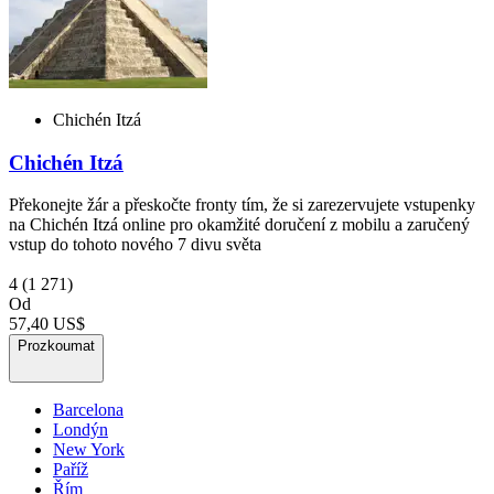
Chichén Itzá
Chichén Itzá
Překonejte žár a přeskočte fronty tím, že si zarezervujete vstupenky
na Chichén Itzá online pro okamžité doručení z mobilu a zaručený
vstup do tohoto nového 7 divu světa
4
(1 271)
Od
57,40 US$
Prozkoumat
Barcelona
Londýn
New York
Paříž
Řím