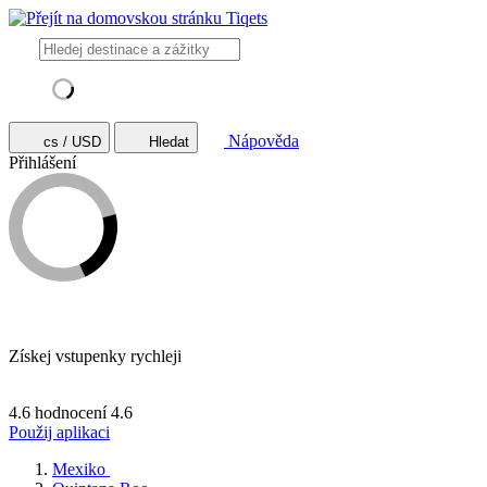
Nápověda
cs / USD
Hledat
Přihlášení
Získej vstupenky rychleji
4.6 hodnocení
4.6
Použij aplikaci
Mexiko