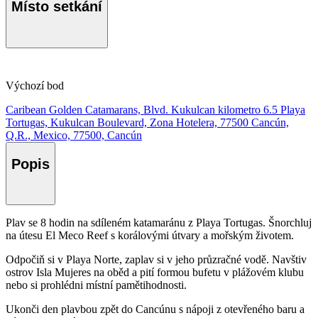
Místo setkání
Výchozí bod
Caribean Golden Catamarans, Blvd. Kukulcan kilometro 6.5 Playa
Tortugas, Kukulcan Boulevard, Zona Hotelera, 77500 Cancún,
Q.R., Mexico, 77500, Cancún
Popis
Plav se 8 hodin na sdíleném katamaránu z Playa Tortugas. Šnorchluj
na útesu El Meco Reef s korálovými útvary a mořským životem.
Odpočiň si v Playa Norte, zaplav si v jeho průzračné vodě. Navštiv
ostrov Isla Mujeres na oběd a pití formou bufetu v plážovém klubu
nebo si prohlédni místní pamětihodnosti.
Ukonči den plavbou zpět do Cancúnu s nápoji z otevřeného baru a