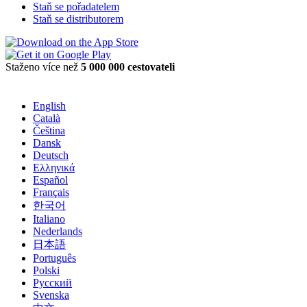
Staň se pořadatelem
Staň se distributorem
Staženo více než
5 000 000 cestovateli
English
Català
Čeština
Dansk
Deutsch
Ελληνικά
Español
Français
한국어
Italiano
Nederlands
日本語
Português
Polski
Русский
Svenska