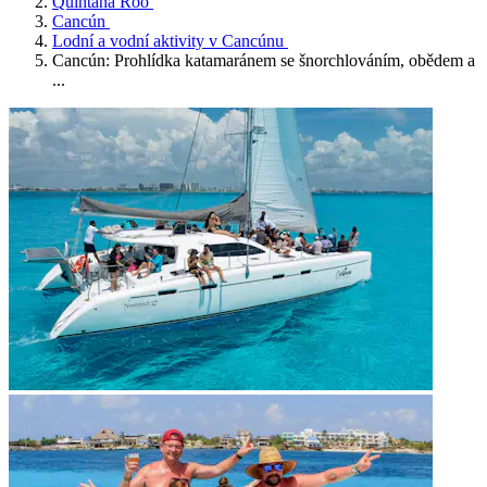
Quintana Roo
Cancún
Lodní a vodní aktivity v Cancúnu
Cancún: Prohlídka katamaránem se šnorchlováním, obědem a
...