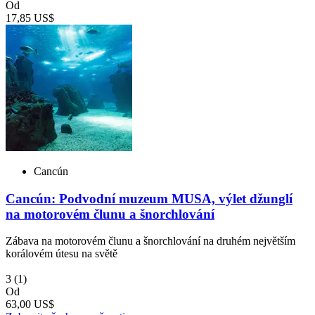
Od
17,85 US$
Cancún
Cancún: Podvodní muzeum MUSA, výlet džunglí
na motorovém člunu a šnorchlování
Zábava na motorovém člunu a šnorchlování na druhém největším
korálovém útesu na světě
3
(1)
Od
63,00 US$