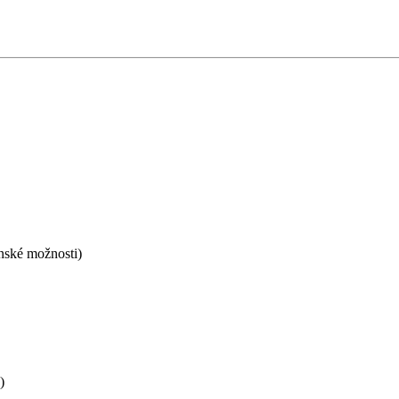
ánské možnosti)
)