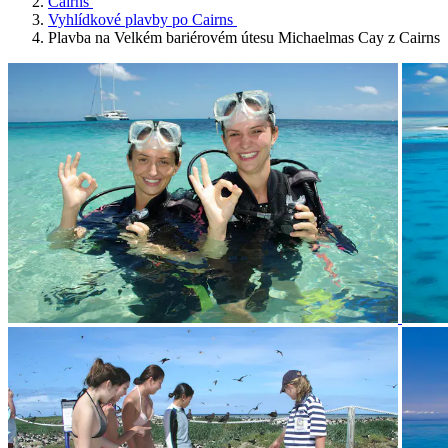
Cairns
Vyhlídkové plavby po Cairns
Plavba na Velkém bariérovém útesu Michaelmas Cay z Cairns