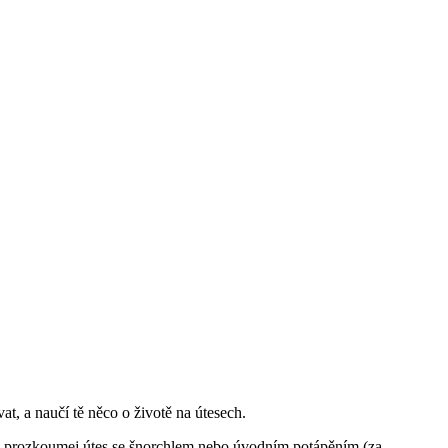
, a naučí tě něco o životě na útesech.
bo prozkoumej útes se šnorchlem nebo úvodním potápěním (za