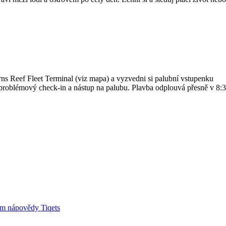
ns Reef Fleet Terminal (viz mapa) a vyzvedni si palubní vstupenku
bezproblémový check-in a nástup na palubu. Plavba odplouvá přesně v 8:
um nápovědy Tiqets