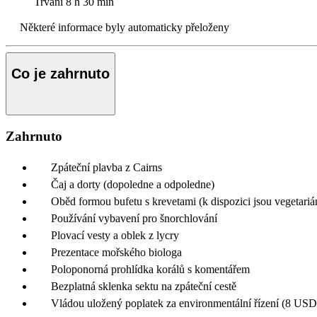
Trvání
8 h 30 min
Některé informace byly automaticky přeloženy
Co je zahrnuto
Zahrnuto
Zpáteční plavba z Cairns
Čaj a dorty (dopoledne a odpoledne)
Oběd formou bufetu s krevetami (k dispozici jsou vegetari
Používání vybavení pro šnorchlování
Plovací vesty a oblek z lycry
Prezentace mořského biologa
Poloponorná prohlídka korálů s komentářem
Bezplatná sklenka sektu na zpáteční cestě
Vládou uložený poplatek za environmentální řízení (8 USD