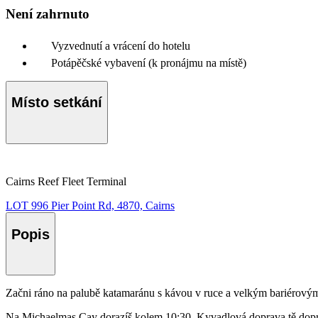
Není zahrnuto
Vyzvednutí a vrácení do hotelu
Potápěčské vybavení (k pronájmu na místě)
Místo setkání
Cairns Reef Fleet Terminal
LOT 996 Pier Point Rd, 4870, Cairns
Popis
Začni ráno na palubě katamaránu s kávou v ruce a velkým bariérovým 
Na Michaelmas Cay dorazíš kolem 10:30. Kyvadlová doprava tě doprav