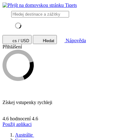
Nápověda
cs / USD
Hledat
Přihlášení
Získej vstupenky rychleji
4.6 hodnocení
4.6
Použij aplikaci
Austrálie