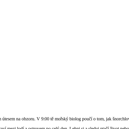
útesem na obzoru. V 9:00 tě mořský biolog poučí o tom, jak šnorchlovat
í mezi lodí a ostrovem po celý den. Lehni si a sleduj ptačí život ne