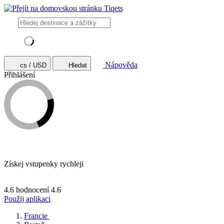
Nápověda
cs / USD
Hledat
Přihlášení
Získej vstupenky rychleji
4.6 hodnocení
4.6
Použij aplikaci
Francie