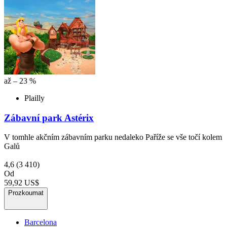
až – 23 %
Plailly
Zábavní park Astérix
V tomhle akčním zábavním parku nedaleko Paříže se vše točí kolem
Galů
4,6
(3 410)
Od
59,92 US$
Prozkoumat
Barcelona