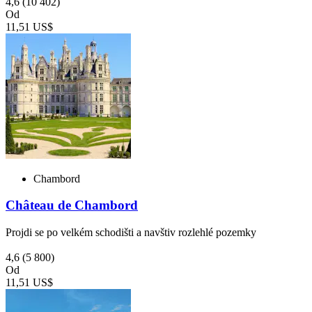
4,6
(10 402)
Od
11,51 US$
Chambord
Château de Chambord
Projdi se po velkém schodišti a navštiv rozlehlé pozemky
4,6
(5 800)
Od
11,51 US$