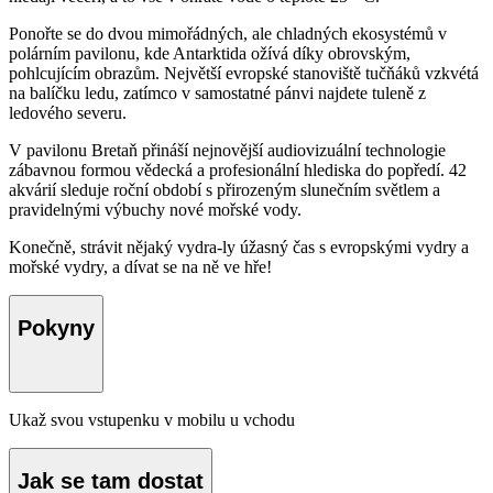
Ponořte se do dvou mimořádných, ale chladných ekosystémů v
polárním pavilonu, kde Antarktida ožívá díky obrovským,
pohlcujícím obrazům. Největší evropské stanoviště tučňáků vzkvétá
na balíčku ledu, zatímco v samostatné pánvi najdete tuleně z
ledového severu.
V pavilonu Bretaň přináší nejnovější audiovizuální technologie
zábavnou formou vědecká a profesionální hlediska do popředí. 42
akvárií sleduje roční období s přirozeným slunečním světlem a
pravidelnými výbuchy nové mořské vody.
Konečně, strávit nějaký vydra-ly úžasný čas s evropskými vydry a
mořské vydry, a dívat se na ně ve hře!
Pokyny
Ukaž svou vstupenku v mobilu u vchodu
Jak se tam dostat