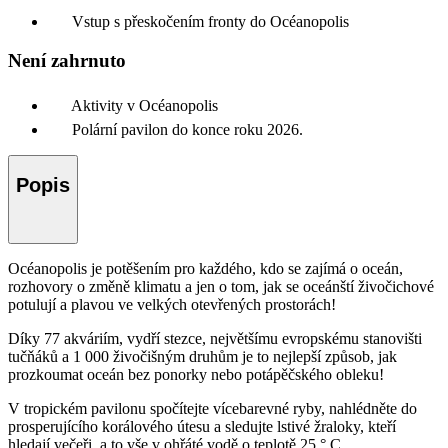
Vstup s přeskočením fronty do Océanopolis
Není zahrnuto
Aktivity v Océanopolis
Polární pavilon do konce roku 2026.
Popis
Océanopolis je potěšením pro každého, kdo se zajímá o oceán,
rozhovory o změně klimatu a jen o tom, jak se oceánští živočichové
potulují a plavou ve velkých otevřených prostorách!
Díky 77 akváriím, vydří stezce, největšímu evropskému stanovišti
tučňáků a 1 000 živočišným druhům je to nejlepší způsob, jak
prozkoumat oceán bez ponorky nebo potápěčského obleku!
V tropickém pavilonu spočítejte vícebarevné ryby, nahlédněte do
prosperujícího korálového útesu a sledujte lstivé žraloky, kteří
hledají večeři, a to vše v ohřáté vodě o teplotě 25 ° C.