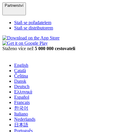
Partnerství
Staň se pořadatelem
Staň se distributorem
Staženo více než
5 000 000 cestovateli
English
Català
Čeština
Dansk
Deutsch
Ελληνικά
Español
Français
한국어
Italiano
Nederlands
日本語
Português