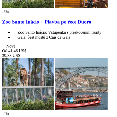
-5%
Zoo Santo Inácio + Plavba po řece Duoro
Zoo Santo Inácio: Vstupenka s přeskočením fronty
Gaia: Šest mostů z Cais da Gaia
Nové
Od
41,46 US$
39,38 US$
-5%