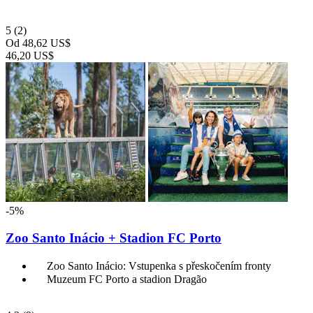
5
(2)
Od
48,62 US$
46,20 US$
-5%
Zoo Santo Inácio + Stadion FC Porto
Zoo Santo Inácio: Vstupenka s přeskočením fronty
Muzeum FC Porto a stadion Dragão