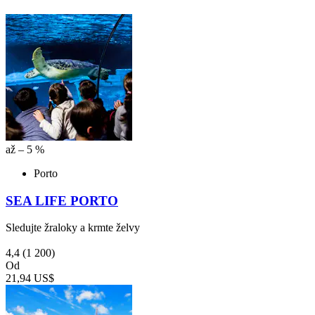
až – 5 %
Porto
SEA LIFE PORTO
Sledujte žraloky a krmte želvy
4,4
(1 200)
Od
21,94 US$