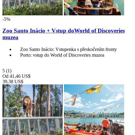
-5%
Zoo Santo Inácio + Vstup doWorld of Discoveries
muzea
Zoo Santo Inácio: Vstupenka s přeskočením fronty
Porto: vstup do World of Discoveries muzea
5
(1)
Od
41,46 US$
39,38 US$