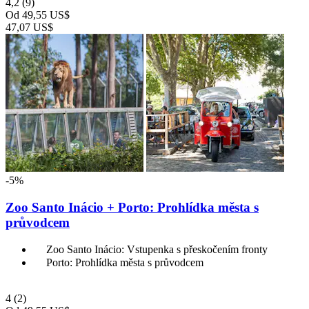
4,2
(9)
Od
49,55 US$
47,07 US$
-5%
Zoo Santo Inácio + Porto: Prohlídka města s
průvodcem
Zoo Santo Inácio: Vstupenka s přeskočením fronty
Porto: Prohlídka města s průvodcem
4
(2)