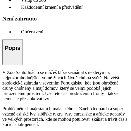
Vstup do zoo
Každodenní krmení a předvádění
Není zahrnuto
Občerstvení
Popis
V Zoo Santo Inácio se můžeš blíže seznámit s některými z
nejpozoruhodnějších volně žijících živočichů na světě. Největší
zoologická zahrada v severním Portugalsku, kde jsou ohrožené
druhy chráněny a mají domov, který se velmi podobá jejich
přirozenému prostředí. Ušetřete čas přeskočením fronty - takže
nemusíte přeskakovat lvy!
Prohlédněte si majestátní himálajského sněžného leoparda a super
vzácné asijské lvy, sibiřské tygry, rysy eurasijské a africké gepardy
ve velkých prostorách, kde se mohou potulovat, skákat a trávit čas s
kočičí spokojeností.