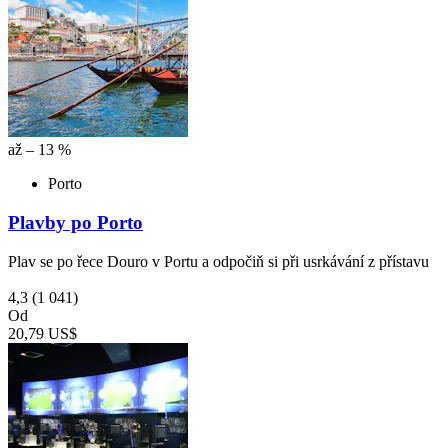
až – 13 %
Porto
Plavby po Porto
Plav se po řece Douro v Portu a odpočiň si při usrkávání z přístavu
4,3
(1 041)
Od
20,79 US$