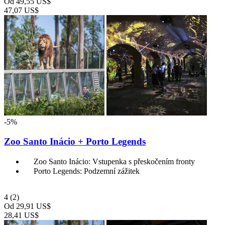
Od
49,55 US$
47,07 US$
-5%
Zoo Santo Inácio + Porto Legends
Zoo Santo Inácio: Vstupenka s přeskočením fronty
Porto Legends: Podzemní zážitek
4
(2)
Od
29,91 US$
28,41 US$