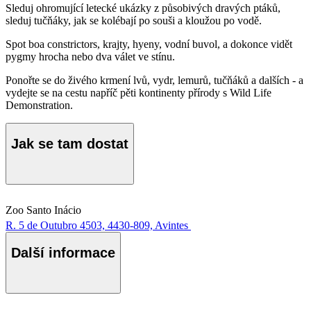
Sleduj ohromující letecké ukázky z působivých dravých ptáků,
sleduj tučňáky, jak se kolébají po souši a kloužou po vodě.
Spot boa constrictors, krajty, hyeny, vodní buvol, a dokonce vidět
pygmy hrocha nebo dva válet ve stínu.
Ponořte se do živého krmení lvů, vydr, lemurů, tučňáků a dalších - a
vydejte se na cestu napříč pěti kontinenty přírody s Wild Life
Demonstration.
Jak se tam dostat
Zoo Santo Inácio
R. 5 de Outubro 4503, 4430-809, Avintes
Další informace