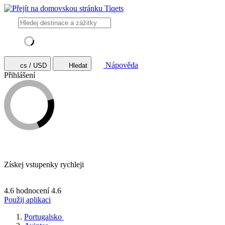
Nápověda
cs / USD
Hledat
Přihlášení
Získej vstupenky rychleji
4.6 hodnocení
4.6
Použij aplikaci
Portugalsko