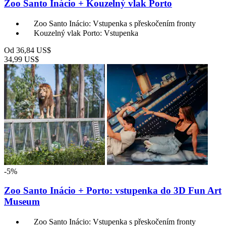
Zoo Santo Inácio + Kouzelný vlak Porto
Zoo Santo Inácio: Vstupenka s přeskočením fronty
Kouzelný vlak Porto: Vstupenka
Od
36,84 US$
34,99 US$
-5%
Zoo Santo Inácio + Porto: vstupenka do 3D Fun Art
Museum
Zoo Santo Inácio: Vstupenka s přeskočením fronty