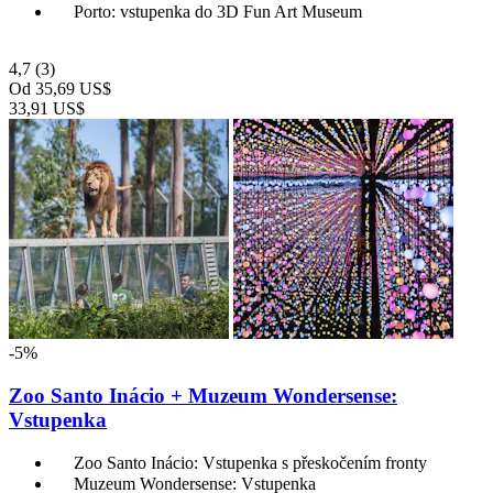
Porto: vstupenka do 3D Fun Art Museum
4,7
(3)
Od
35,69 US$
33,91 US$
-5%
Zoo Santo Inácio + Muzeum Wondersense:
Vstupenka
Zoo Santo Inácio: Vstupenka s přeskočením fronty
Muzeum Wondersense: Vstupenka