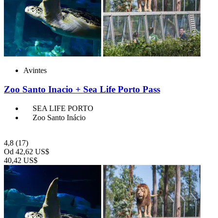
Avintes
Zoo Santo Inacio + Sea Life Porto Pass
SEA LIFE PORTO
Zoo Santo Inácio
4,8
(17)
Od
42,62 US$
40,42 US$