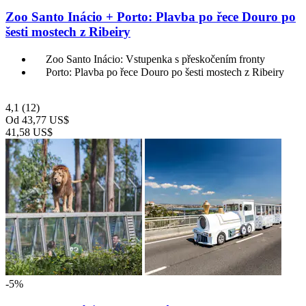
Zoo Santo Inácio + Porto: Plavba po řece Douro po
šesti mostech z Ribeiry
Zoo Santo Inácio: Vstupenka s přeskočením fronty
Porto: Plavba po řece Douro po šesti mostech z Ribeiry
4,1
(12)
Od
43,77 US$
41,58 US$
-5%