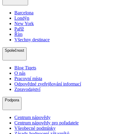
Barcelona
Londýn
New York
Paříž
Řím
Všechny destinace
Společnost
Blog Tiqets
O nás
Pracovní místa
Odpovědné zveřejňování informací
Zpravodajství
Podpora
Centrum nápovědy
Centrum nápovědy pro pořadatele
Všeobecné podmínky
Zásady hodnocení zákazníků