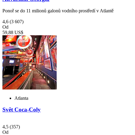
Ponoř se do 11 milionů galonů vodního prostředí v Atlantě
4,6
(3 607)
Od
59,88 US$
Atlanta
Svět Coca-Coly
4,5
(357)
Od