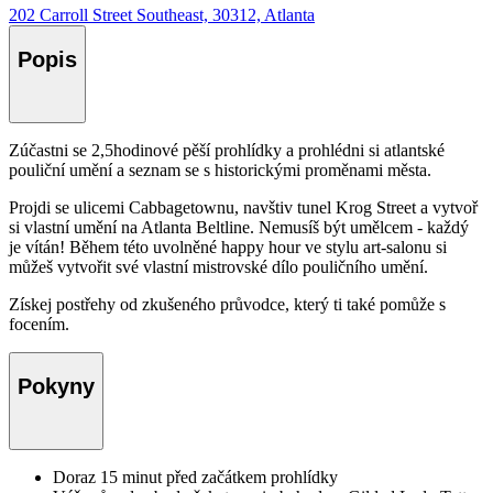
202 Carroll Street Southeast, 30312, Atlanta
Popis
Zúčastni se 2,5hodinové pěší prohlídky a prohlédni si atlantské
pouliční umění a seznam se s historickými proměnami města.
Projdi se ulicemi Cabbagetownu, navštiv tunel Krog Street a vytvoř
si vlastní umění na Atlanta Beltline. Nemusíš být umělcem - každý
je vítán! Během této uvolněné happy hour ve stylu art-salonu si
můžeš vytvořit své vlastní mistrovské dílo pouličního umění.
Získej postřehy od zkušeného průvodce, který ti také pomůže s
focením.
Pokyny
Doraz 15 minut před začátkem prohlídky