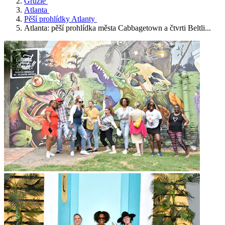
Gruzie
Atlanta
Pěší prohlídky Atlanty
Atlanta: pěší prohlídka města Cabbagetown a čtvrti Beltli...