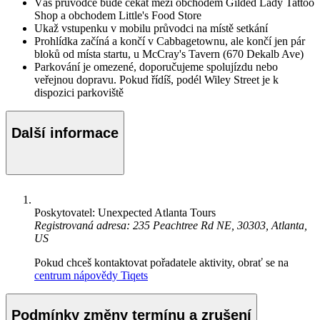
Váš průvodce bude čekat mezi obchodem Gilded Lady Tattoo
Shop a obchodem Little's Food Store
Ukaž vstupenku v mobilu průvodci na místě setkání
Prohlídka začíná a končí v Cabbagetownu, ale končí jen pár
bloků od místa startu, u McCray's Tavern (670 Dekalb Ave)
Parkování je omezené, doporučujeme spolujízdu nebo
veřejnou dopravu. Pokud řídíš, podél Wiley Street je k
dispozici parkoviště
Další informace
Poskytovatel: Unexpected Atlanta Tours
Registrovaná adresa: 235 Peachtree Rd NE, 30303, Atlanta,
US
Pokud chceš kontaktovat pořadatele aktivity, obrať se na
centrum nápovědy Tiqets
Podmínky změny termínu a zrušení