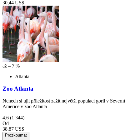
30,44 US$
až – 7 %
Atlanta
Zoo Atlanta
Nenech si ujít příležitost zažít největší populaci goril v Severní
Americe v zoo Atlanta
4,6
(1 344)
Od
38,87 US$
Prozkoumat