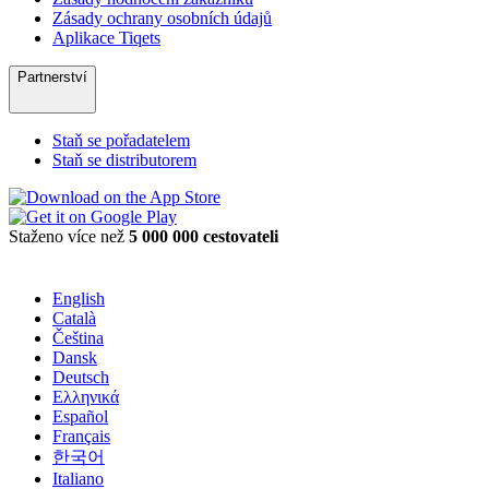
Zásady ochrany osobních údajů
Aplikace Tiqets
Partnerství
Staň se pořadatelem
Staň se distributorem
Staženo více než
5 000 000 cestovateli
English
Català
Čeština
Dansk
Deutsch
Ελληνικά
Español
Français
한국어
Italiano