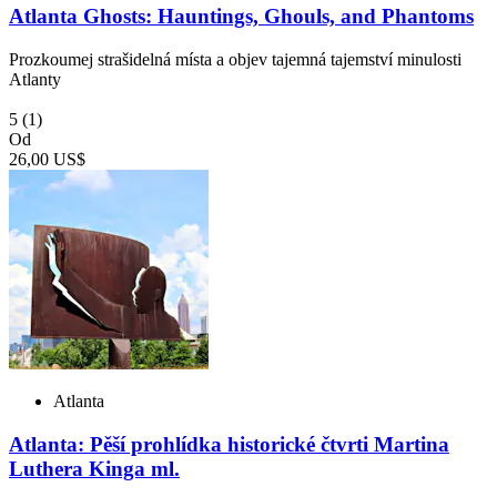
Atlanta Ghosts: Hauntings, Ghouls, and Phantoms
Prozkoumej strašidelná místa a objev tajemná tajemství minulosti
Atlanty
5
(1)
Od
26,00 US$
Atlanta
Atlanta: Pěší prohlídka historické čtvrti Martina
Luthera Kinga ml.