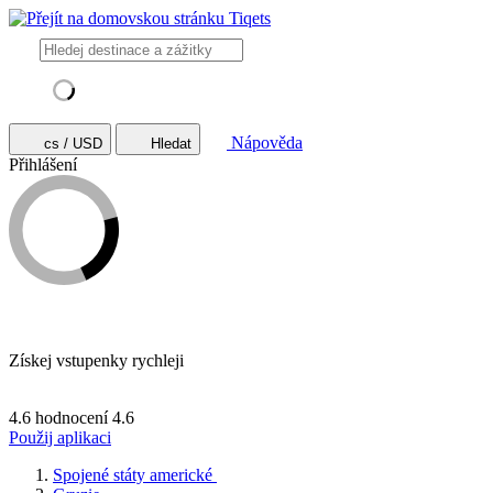
Nápověda
cs / USD
Hledat
Přihlášení
Získej vstupenky rychleji
4.6 hodnocení
4.6
Použij aplikaci
Spojené státy americké