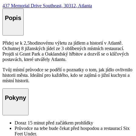
437 Memorial Drive Southeast, 30312, Atlanta
Popis
Přidej se k 2,5hodinovému výletu za jídlem a historií v Atlantě.
Ochutnej 8 jižanských jídel ze 3 oblíbených místních restaurací.
Projdi si Grant Park a Oaklandský hřbitov a dozvíš se o klíčových
postavách, které utvářely Atlantu.
Tvůj místní průvodce se podělí o poznatky o tom, jak jídlo ovlivnilo
historii města. Ideální pro každého, kdo se zajímá o jižní kuchyni a
místní historii.
Pokyny
Doraz 15 minut před začátkem prohlídky
Průvodce na tebe bude čekat před hospodou a restaurací Six
Feet Under.