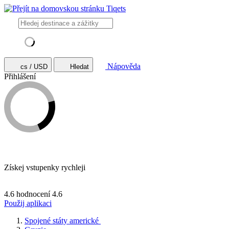
Nápověda
cs / USD
Hledat
Přihlášení
Získej vstupenky rychleji
4.6 hodnocení
4.6
Použij aplikaci
Spojené státy americké