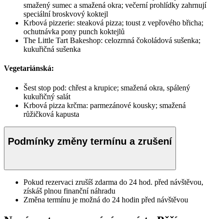
smažený sumec a smažená okra; večerní prohlídky zahrnují
speciální broskvový koktejl
Krbová pizzerie: steaková pizza; toust z vepřového břicha;
ochutnávka pony punch koktejlů
The Little Tart Bakeshop: celozrnná čokoládová sušenka;
kukuřičná sušenka
Vegetariánská:
Šest stop pod: chřest a krupice; smažená okra, spálený
kukuřičný salát
Krbová pizza krčma: parmezánové kousky; smažená
růžičková kapusta
Podmínky změny termínu a zrušení
Pokud rezervaci zrušíš zdarma do 24 hod. před návštěvou,
získáš plnou finanční náhradu
Změna termínu je možná do 24 hodin před návštěvou