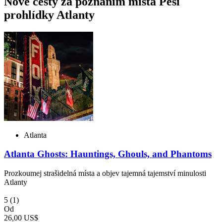
Nové cesty za poznáním místa Pěší
prohlídky Atlanty
Atlanta
Atlanta Ghosts: Hauntings, Ghouls, and Phantoms
Prozkoumej strašidelná místa a objev tajemná tajemství minulosti
Atlanty
5
(1)
Od
26,00 US$