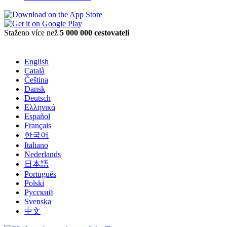
Staženo více než
5 000 000 cestovateli
English
Català
Čeština
Dansk
Deutsch
Ελληνικά
Español
Français
한국어
Italiano
Nederlands
日本語
Português
Polski
Русский
Svenska
中文