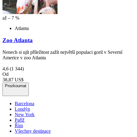
až – 7 %
Atlanta
Zoo Atlanta
Nenech si ujít příležitost zažít největší populaci goril v Severní
Americe v zoo Atlanta
4,6
(1 344)
Od
38,87 US$
Prozkoumat
Barcelona
Londýn
New York
Paříž
Řím
Všechny destinace