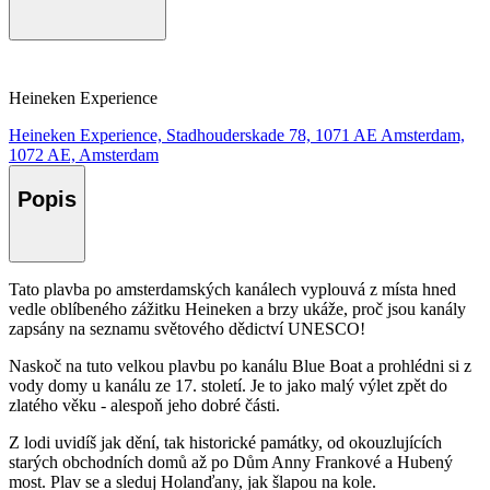
Heineken Experience
Heineken Experience, Stadhouderskade 78, 1071 AE Amsterdam,
1072 AE, Amsterdam
Popis
Tato plavba po amsterdamských kanálech vyplouvá z místa hned
vedle oblíbeného zážitku Heineken a brzy ukáže, proč jsou kanály
zapsány na seznamu světového dědictví UNESCO!
Naskoč na tuto velkou plavbu po kanálu Blue Boat a prohlédni si z
vody domy u kanálu ze 17. století. Je to jako malý výlet zpět do
zlatého věku - alespoň jeho dobré části.
Z lodi uvidíš jak dění, tak historické památky, od okouzlujících
starých obchodních domů až po Dům Anny Frankové a Hubený
most. Plav se a sleduj Holanďany, jak šlapou na kole.