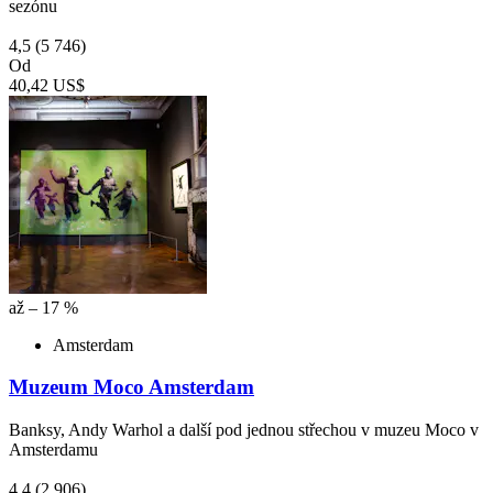
sezónu
4,5
(5 746)
Od
40,42 US$
až – 17 %
Amsterdam
Muzeum Moco Amsterdam
Banksy, Andy Warhol a další pod jednou střechou v muzeu Moco v
Amsterdamu
4,4
(2 906)