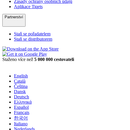
Zásady ochrany osobních údajů
Aplikace Tiqets
Partnerství
Staň se pořadatelem
Staň se distributorem
Staženo více než
5 000 000 cestovateli
English
Català
Čeština
Dansk
Deutsch
Ελληνικά
Español
Français
한국어
Italiano
Nederlands