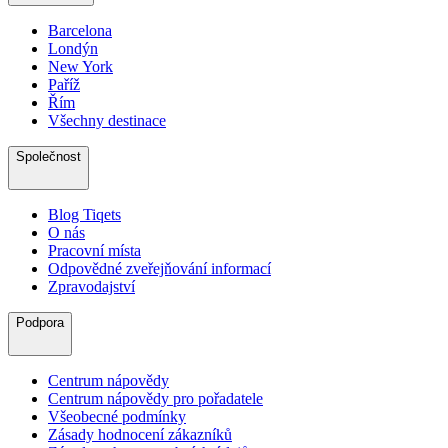
Barcelona
Londýn
New York
Paříž
Řím
Všechny destinace
Společnost
Blog Tiqets
O nás
Pracovní místa
Odpovědné zveřejňování informací
Zpravodajství
Podpora
Centrum nápovědy
Centrum nápovědy pro pořadatele
Všeobecné podmínky
Zásady hodnocení zákazníků