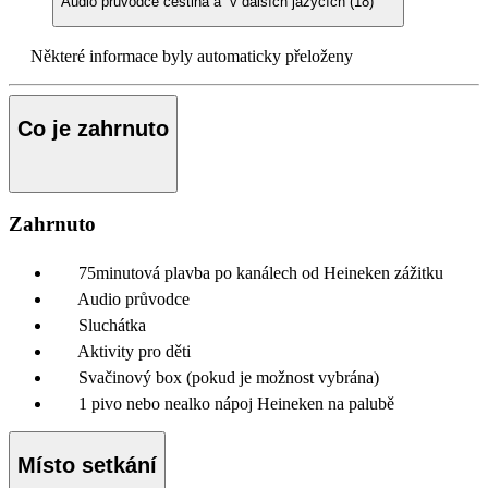
Audio průvodce
čeština a v dalších jazycích (18)
Některé informace byly automaticky přeloženy
Co je zahrnuto
Zahrnuto
75minutová plavba po kanálech od Heineken zážitku
Audio průvodce
Sluchátka
Aktivity pro děti
Svačinový box (pokud je možnost vybrána)
1 pivo nebo nealko nápoj Heineken na palubě
Místo setkání