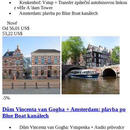
Keukenhof: Vstup + Transfer zpáteční autobusovou linkou
z věže A 'dam Tower
Amsterdam: plavba po Blue Boat kanálech
Nové
Od
56,01 US$
53,22 US$
-5%
Dům Vincenta van Gogha + Amsterdam: plavba po
Blue Boat kanálech
Dům Vincenta van Gogha: Vstupenka + Audio průvodce