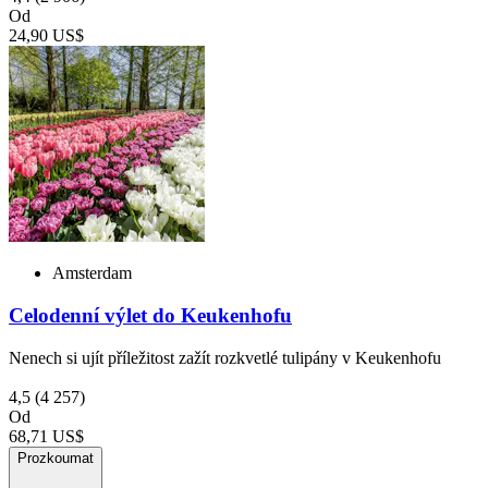
Od
24,90 US$
Amsterdam
Celodenní výlet do Keukenhofu
Nenech si ujít příležitost zažít rozkvetlé tulipány v Keukenhofu
4,5
(4 257)
Od
68,71 US$
Prozkoumat