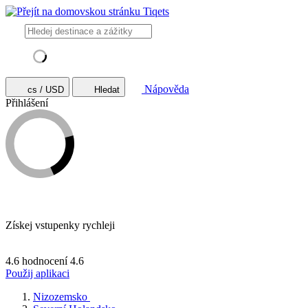
Nápověda
cs / USD
Hledat
Přihlášení
Získej vstupenky rychleji
4.6 hodnocení
4.6
Použij aplikaci
Nizozemsko