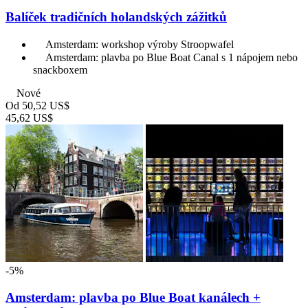
Balíček tradičních holandských zážitků
Amsterdam: workshop výroby Stroopwafel
Amsterdam: plavba po Blue Boat Canal s 1 nápojem nebo
snackboxem
Nové
Od
50,52 US$
45,62 US$
-5%
Amsterdam: plavba po Blue Boat kanálech +