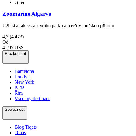
Guia
Zoomarine Algarve
Užij si atrakce zábavního parku a navštiv mořskou přírodu
4,7
(4 473)
Od
41,95 US$
Prozkoumat
Barcelona
Londýn
New York
Paříž
Řím
Všechny destinace
Společnost
Blog Tiqets
O nás