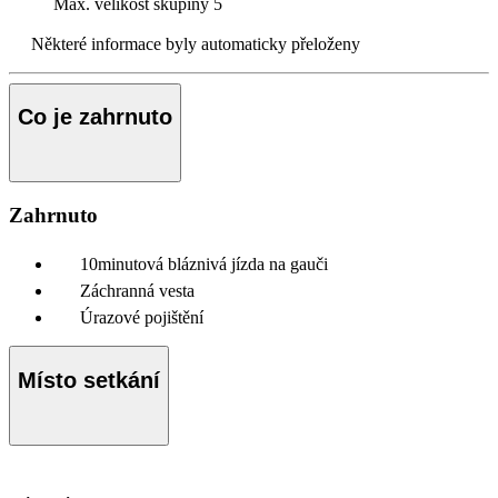
Max. velikost skupiny
5
Některé informace byly automaticky přeloženy
Co je zahrnuto
Zahrnuto
10minutová bláznivá jízda na gauči
Záchranná vesta
Úrazové pojištění
Místo setkání