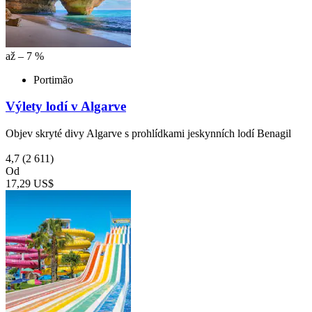
až – 7 %
Portimão
Výlety lodí v Algarve
Objev skryté divy Algarve s prohlídkami jeskynních lodí Benagil
4,7
(2 611)
Od
17,29 US$