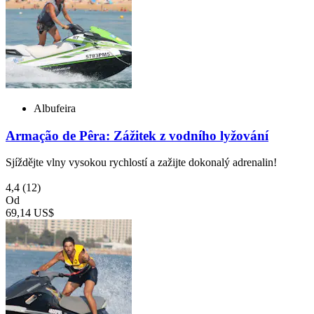
Albufeira
Armação de Pêra: Zážitek z vodního lyžování
Sjíždějte vlny vysokou rychlostí a zažijte dokonalý adrenalin!
4,4
(12)
Od
69,14 US$