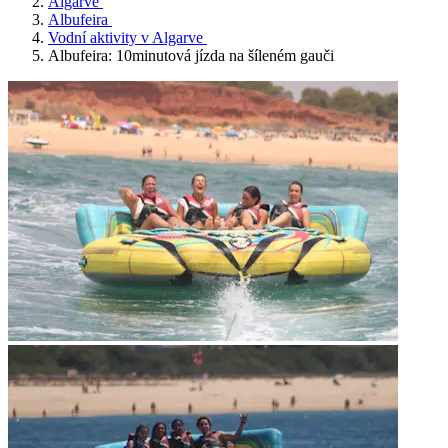
Algarve
Albufeira
Vodní aktivity v Algarve
Albufeira: 10minutová jízda na šíleném gauči