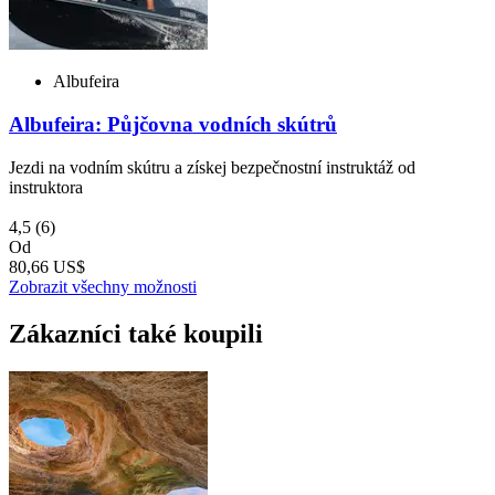
Albufeira
Albufeira: Půjčovna vodních skútrů
Jezdi na vodním skútru a získej bezpečnostní instruktáž od
instruktora
4,5
(6)
Od
80,66 US$
Zobrazit všechny možnosti
Zákazníci také koupili