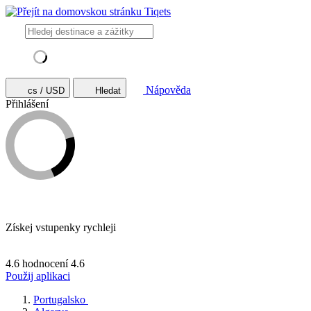
Nápověda
cs / USD
Hledat
Přihlášení
Získej vstupenky rychleji
4.6 hodnocení
4.6
Použij aplikaci
Portugalsko