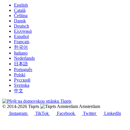
English
Català
Čeština
Dansk
Deutsch
Ελληνικά
Español
Français
한국어
Italiano
Nederlands
日本語
Português
Polski
Русский
Svenska
中文
© 2014-2026 Tiqets
Amsterdam
Instagram
TikTok
Facebook
Twitter
LinkedIn