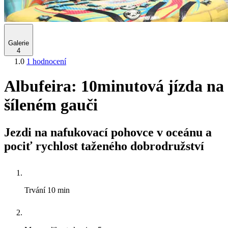
Galerie
4
1.0
1 hodnocení
Albufeira: 10minutová jízda na
šíleném gauči
Jezdi na nafukovací pohovce v oceánu a
pociť rychlost taženého dobrodružství
Trvání
10 min