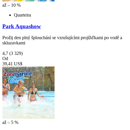
až – 10 %
Quarteira
Park Aquashow
Prožij den plný šplouchání se vzrušujícími projížďkami po vodě a
skluzavkami
4,7
(3 329)
Od
39,41 US$
až – 5 %