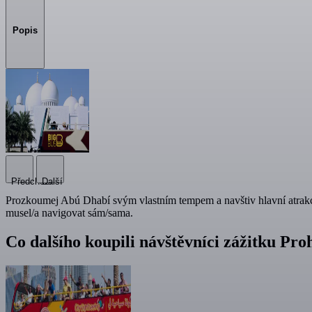
Popis
Předchozí
Další
Prozkoumej Abú Dhabí svým vlastním tempem a navštiv hlavní atrakce, 
musel/a navigovat sám/sama.
Co dalšího koupili návštěvníci zážitku Pr