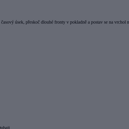
ý časový úsek, přeskoč dlouhé fronty v pokladně a postav se na vrchol n
Dubaji