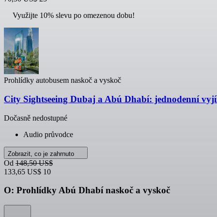
Využijte 10% slevu po omezenou dobu!
Prohlídky autobusem naskoč a vyskoč
City Sightseeing Dubaj a Abú Dhabí: jednodenní vy
Dočasně nedostupné
Audio průvodce
Zobrazit, co je zahrnuto
Od
148,50 US$
133,65 US$
10
O: Prohlídky Abú Dhabí naskoč a vyskoč