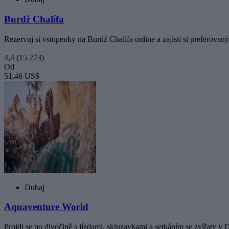
Burdž Chalífa
Rezervuj si vstupenky na Burdž Chalífa online a zajisti si preferovan
4,4
(15 273)
Od
51,46 US$
Dubaj
Aquaventure World
Projdi se po divočině s jízdami, skluzavkami a setkáním se zvířaty v 