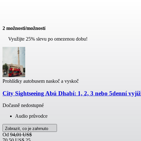
2 možnosti/možností
Využijte 25% slevu po omezenou dobu!
Prohlídky autobusem naskoč a vyskoč
City Sightseeing Abú Dhabí: 1, 2, 3 nebo 5denní vyj
Dočasně nedostupné
Audio průvodce
Zobrazit, co je zahrnuto
Od
94,01 US$
70,50 US$
25