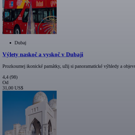
Dubaj
Výlety naskoč a vyskoč v Dubaji
Prozkoumej ikonické památky, užij si panoramatické výhledy a obje
4,4
(98)
Od
31,00 US$