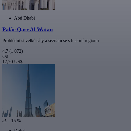
Abú Dhabi
Palác Qasr Al Watan
Prohlédni si velké sály a seznam se s historií regionu
4,7
(1 072)
Od
17,70 US$
až – 15 %
Dubaj