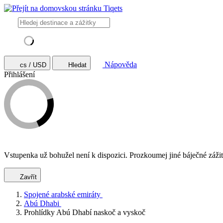
Nápověda
cs / USD
Hledat
Přihlášení
Vstupenka už bohužel není k dispozici. Prozkoumej jiné báječné zážit
Zavřít
Spojené arabské emiráty
Abú Dhabi
Prohlídky Abú Dhabí naskoč a vyskoč