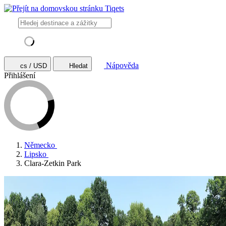
Nápověda
cs / USD
Hledat
Přihlášení
Německo
Lipsko
Clara-Zetkin Park