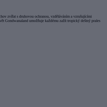
chov zvířat s druhovou ochranou, vzděláváním a vzrušujícími
ý svět Gondwanaland umožňuje každému zažít tropický deštný prales