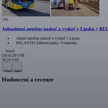
-5%
Jednodenní autobus naskoč a vyskoč v Lipsku + B
1denní autobus naskoč a vyskoč v Lipsku
BELANTIS Zábavní parky: Vstupenka
Nové
Od
62,36 US$
59,24 US$
Předchozí
Další
Hodnocení a recenze