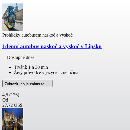
Prohlídky autobusem naskoč a vyskoč
1denní autobus naskoč a vyskoč v Lipsku
Dostupné dnes
Trvání: 1 h 30 min
Živý průvodce v jazycích: němčina
Zobrazit, co je zahrnuto
4,5
(126)
Od
27,72 US$