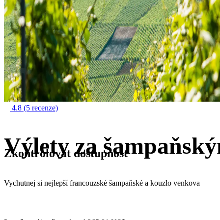
4.8
(5 recenze)
Výlety za šampaňský
Zkontrolovat dostupnost
Vychutnej si nejlepší francouzské šampaňské a kouzlo venkova