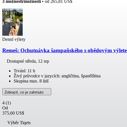
3 možnosti/možností
• od
265,81 US$
Denní výlety
Remeš: Ochutnávka šampaňského s obědovým výlete
Dostupné
středa, 12 srp
Trvání: 11 h
Živý průvodce v jazycích: angličtina, španělština
Skupina max. 8 lidí
Zobrazit, co je zahrnuto
4
(1)
Od
375,60 US$
Výběr Tiqets