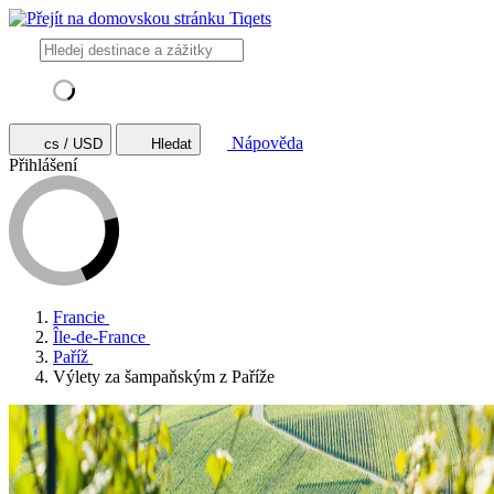
Nápověda
cs / USD
Hledat
Přihlášení
Francie
Île-de-France
Paříž
Výlety za šampaňským z Paříže