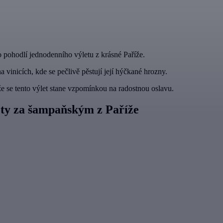
 pohodlí jednodenního výletu z krásné Paříže.
vinicích, kde se pečlivě pěstují její hýčkané hrozny.
 že se tento výlet stane vzpomínkou na radostnou oslavu.
lety za šampaňským z Paříže