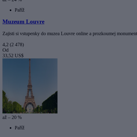
Paříž
Muzeum Louvre
Zajisti si vstupenky do muzea Louvre online a prozkoumej monumentál
4,2
(2 478)
Od
33,52 US$
až – 20 %
Paříž