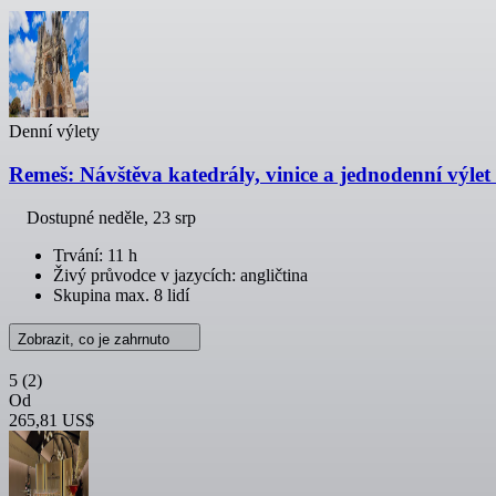
Denní výlety
Remeš: Návštěva katedrály, vinice a jednodenní výle
Dostupné
neděle, 23 srp
Trvání: 11 h
Živý průvodce v jazycích: angličtina
Skupina max. 8 lidí
Zobrazit, co je zahrnuto
5
(2)
Od
265,81 US$