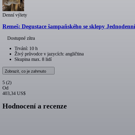
Denní výlety
Remeš: Degustace šampaňského se sklepy Jednodenní 
Dostupné zítra
Trvání: 10 h
Živý průvodce v jazycích: angličtina
Skupina max. 8 lidí
Zobrazit, co je zahrnuto
5
(2)
Od
403,34 US$
Hodnocení a recenze