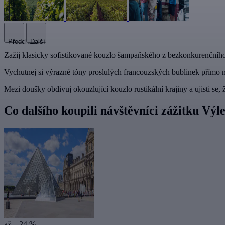
Předchozí
Další
Zažij klasicky sofistikované kouzlo šampaňského z bezkonkurenčního
Vychutnej si výrazné tóny proslulých francouzských bublinek přímo na 
Mezi doušky obdivuj okouzlující kouzlo rustikální krajiny a ujisti se,
Co dalšího koupili návštěvníci zážitku Vý
až – 24 %