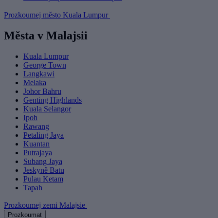
Prozkoumej město Kuala Lumpur
Města v Malajsii
Kuala Lumpur
George Town
Langkawi
Melaka
Johor Bahru
Genting Highlands
Kuala Selangor
Ipoh
Rawang
Petaling Jaya
Kuantan
Putrajaya
Subang Jaya
Jeskyně Batu
Pulau Ketam
Tapah
Prozkoumej zemi Malajsie
Prozkoumat