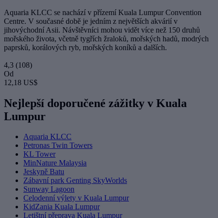
Aquaria KLCC se nachází v přízemí Kuala Lumpur Convention
Centre. V současné době je jedním z největších akvárií v
jihovýchodní Asii. Návštěvníci mohou vidět více než 150 druhů
mořského života, včetně tygřích žraloků, mořských hadů, modrých
paprsků, korálových ryb, mořských koníků a dalších.
4,3
(108)
Od
12,18 US$
Nejlepší doporučené zážitky v Kuala
Lumpur
Aquaria KLCC
Petronas Twin Towers
KL Tower
MinNature Malaysia
Jeskyně Batu
Zábavní park Genting SkyWorlds
Sunway Lagoon
Celodenní výlety v Kuala Lumpur
KidZania Kuala Lumpur
Letištní přeprava Kuala Lumpur