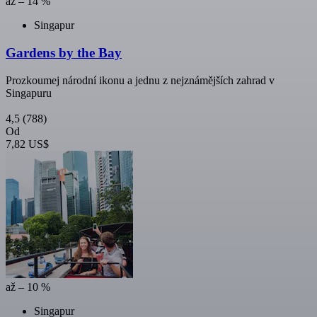
až – 14 %
Singapur
Gardens by the Bay
Prozkoumej národní ikonu a jednu z nejznámějších zahrad v
Singapuru
4,5
(788)
Od
7,82 US$
až – 10 %
Singapur