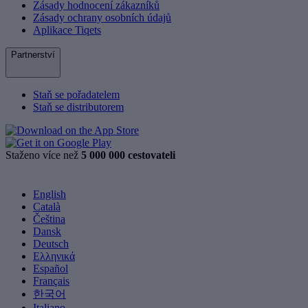
Zásady hodnocení zákazníků
Zásady ochrany osobních údajů
Aplikace Tiqets
Partnerství
Staň se pořadatelem
Staň se distributorem
Staženo více než
5 000 000 cestovateli
English
Català
Čeština
Dansk
Deutsch
Ελληνικά
Español
Français
한국어
Italiano