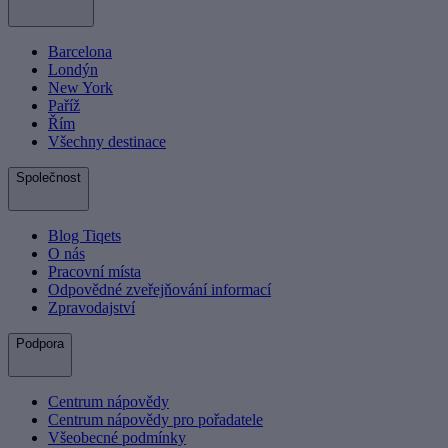
Barcelona
Londýn
New York
Paříž
Řím
Všechny destinace
Společnost
Blog Tiqets
O nás
Pracovní místa
Odpovědné zveřejňování informací
Zpravodajství
Podpora
Centrum nápovědy
Centrum nápovědy pro pořadatele
Všeobecné podmínky