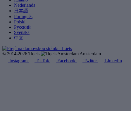
Nederlands
日本語
Português
Polski
Русский
Svenska
中文
© 2014-2026 Tiqets
Amsterdam
Instagram
TikTok
Facebook
Twitter
LinkedIn