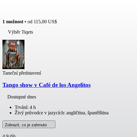
1 možnost
• od
115,00 US$
Výběr Tiqets
Taneční představení
Tango show v Café de los Angelitos
Dostupné dnes
Trvání: 4 h
Živý průvodce v jazycích: angličtina, španělština
Zobrazit, co je zahrnuto
4,9
(9)