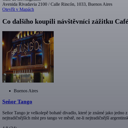
Avenida Rivadavia 2100 / Calle Rincón, 1033, Buenos Aires
Otevřít v Mapách
Co dalšího koupili návštěvníci zážitku Café
Buenos Aires
Seňor Tango
Señor Tango je velkolepě bohaté divadlo, které je známé jako jedno z n
nejtradičnějších míst pro tango ve městě, ne-li nejtradičnější argentins