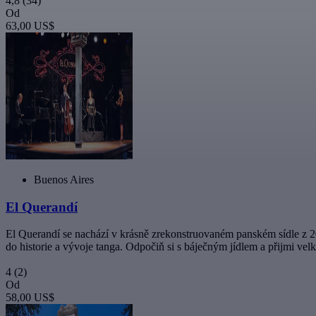
4,8
(34)
Od
63,00 US$
Buenos Aires
El Querandí
El Querandí se nachází v krásně zrekonstruovaném panském sídle z 20. 
do historie a vývoje tanga. Odpočiň si s báječným jídlem a přijmi ve
4
(2)
Od
58,00 US$