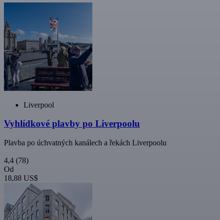
Liverpool
Vyhlídkové plavby po Liverpoolu
Plavba po úchvatných kanálech a řekách Liverpoolu
4,4
(78)
Od
18,88 US$