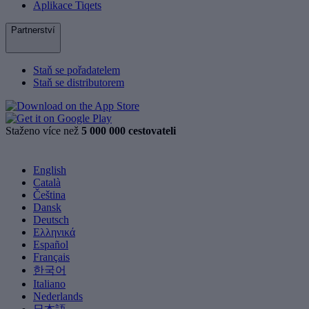
Aplikace Tiqets
Partnerství
Staň se pořadatelem
Staň se distributorem
Staženo více než
5 000 000 cestovateli
English
Català
Čeština
Dansk
Deutsch
Ελληνικά
Español
Français
한국어
Italiano
Nederlands