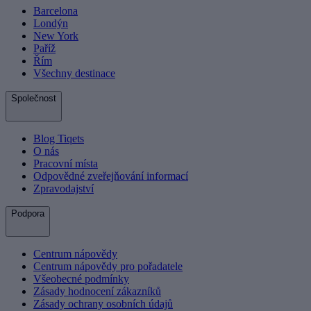
Barcelona
Londýn
New York
Paříž
Řím
Všechny destinace
Společnost
Blog Tiqets
O nás
Pracovní místa
Odpovědné zveřejňování informací
Zpravodajství
Podpora
Centrum nápovědy
Centrum nápovědy pro pořadatele
Všeobecné podmínky
Zásady hodnocení zákazníků
Zásady ochrany osobních údajů