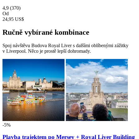
4,9
(370)
Od
24,95 US$
Ručně vybírané kombinace
Spoj návštěvu Budova Royal Liver s dalšími oblíbenými zážitky
v Liverpool. Něco je prostě lepší dohromady.
-5%
Plavba trajektem po Mersey + Royal Liver Building