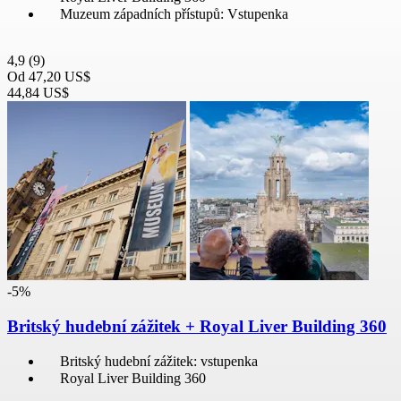
Muzeum západních přístupů: Vstupenka
4,9
(9)
Od
47,20 US$
44,84 US$
-5%
Britský hudební zážitek + Royal Liver Building 360
Britský hudební zážitek: vstupenka
Royal Liver Building 360