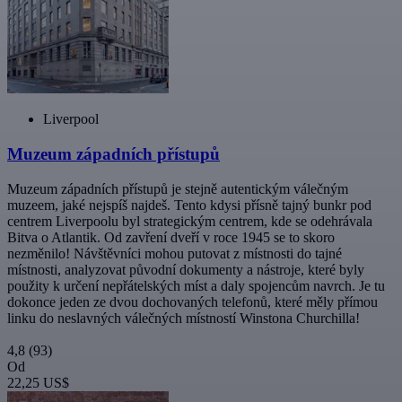
Liverpool
Muzeum západních přístupů
Muzeum západních přístupů je stejně autentickým válečným
muzeem, jaké nejspíš najdeš. Tento kdysi přísně tajný bunkr pod
centrem Liverpoolu byl strategickým centrem, kde se odehrávala
Bitva o Atlantik. Od zavření dveří v roce 1945 se to skoro
nezměnilo! Návštěvníci mohou putovat z místnosti do tajné
místnosti, analyzovat původní dokumenty a nástroje, které byly
použity k určení nepřátelských míst a daly spojencům navrch. Je tu
dokonce jeden ze dvou dochovaných telefonů, které měly přímou
linku do neslavných válečných místností Winstona Churchilla!
4,8
(93)
Od
22,25 US$