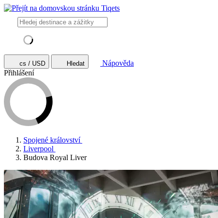
Nápověda
cs / USD
Hledat
Přihlášení
Spojené království
Liverpool
Budova Royal Liver