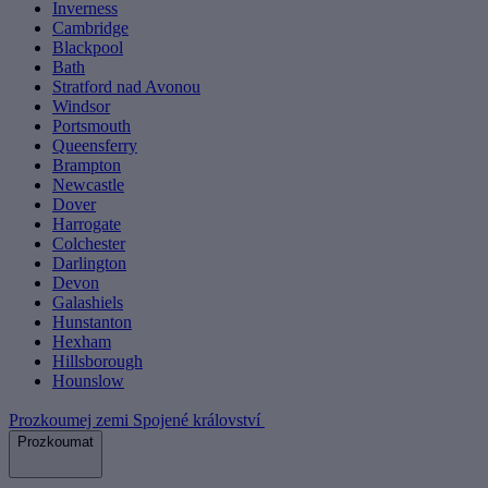
Inverness
Cambridge
Blackpool
Bath
Stratford nad Avonou
Windsor
Portsmouth
Queensferry
Brampton
Newcastle
Dover
Harrogate
Colchester
Darlington
Devon
Galashiels
Hunstanton
Hexham
Hillsborough
Hounslow
Prozkoumej zemi Spojené království
Prozkoumat