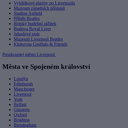
Vyhlídkové plavby po Liverpoolu
Muzeum západních přístupů
Stadion Anfield
Příběh Beatles
Britský hudební zážitek
Budova Royal Liver
Jahodové pole
Muzeum Liverpool Beatles
Klubovna Gruffalo & Friends
Prozkoumej město Liverpool
Města ve Spojeném království
Londýn
Edinburgh
Manchester
Liverpool
York
Belfast
Glasgow
Oxford
Brighton
Birmingham