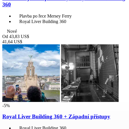
360
Plavba po řece Mersey Ferry
Royal Liver Building 360
Nové
Od
43,83 US$
41,64 US$
-5%
Royal Liver Building 360 + Západní přístupy
Royal Liver Building 360