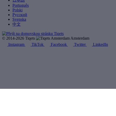
日本語
Português
Polski
Русский
Svenska
中文
© 2014-2026 Tiqets
Amsterdam
Instagram
TikTok
Facebook
Twitter
LinkedIn