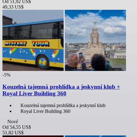
Od
51,92 US$
49,33 US$
-5%
Kouzelná tajemná prohlídka a jeskynní klub +
Royal Liver Building 360
Kouzelná tajemná prohlídka a jeskynní klub
Royal Liver Building 360
Nové
Od
54,55 US$
51,82 US$