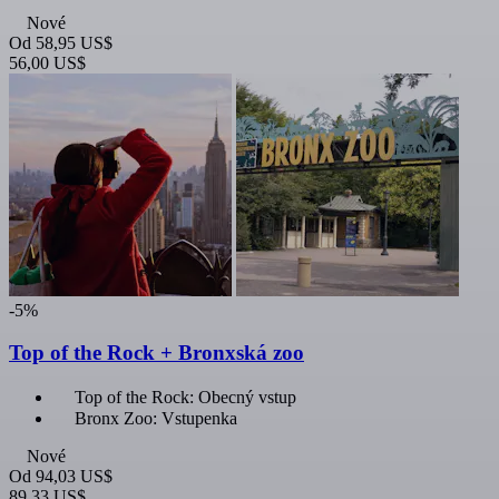
Nové
Od
58,95 US$
56,00 US$
-5%
Top of the Rock + Bronxská zoo
Top of the Rock: Obecný vstup
Bronx Zoo: Vstupenka
Nové
Od
94,03 US$
89,33 US$