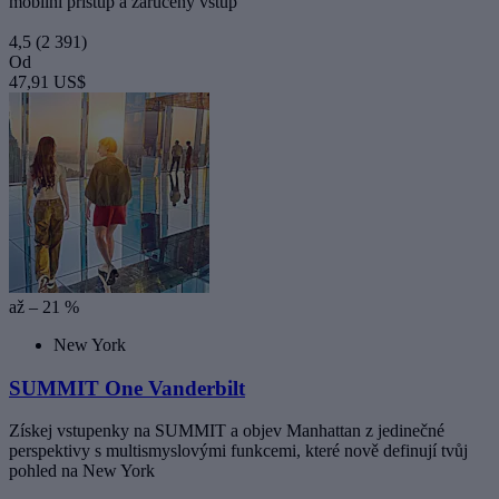
mobilní přístup a zaručený vstup
4,5
(2 391)
Od
47,91 US$
až – 21 %
New York
SUMMIT One Vanderbilt
Získej vstupenky na SUMMIT a objev Manhattan z jedinečné
perspektivy s multismyslovými funkcemi, které nově definují tvůj
pohled na New York