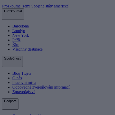
Prozkoumej zemi Spojené státy americké
Prozkoumat
Barcelona
Londýn
New York
Paříž
Řím
Všechny destinace
Společnost
Blog Tiqets
O nás
Pracovní místa
Odpovědné zveřejňování informací
Zpravodajství
Podpora