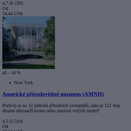
4,7
(6 220)
Od
54,44 US$
až – 16 %
New York
Americké přírodovědné muzeum (AMNH)
Podívej se na 32 milionů přírodních exemplářů, jako je 122 stop
dlouhá dinosauří kostra nebo masivní velrybí model!
4,5
(2 510)
Od