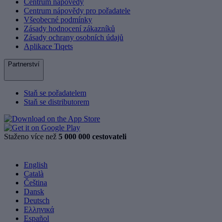
Centrum nápovědy
Centrum nápovědy pro pořadatele
Všeobecné podmínky
Zásady hodnocení zákazníků
Zásady ochrany osobních údajů
Aplikace Tiqets
Partnerství
Staň se pořadatelem
Staň se distributorem
Staženo více než
5 000 000 cestovateli
English
Català
Čeština
Dansk
Deutsch
Ελληνικά
Español