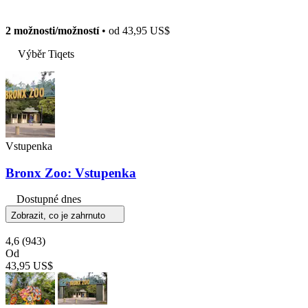
2 možnosti/možností
• od
43,95 US$
Výběr Tiqets
Vstupenka
Bronx Zoo: Vstupenka
Dostupné dnes
Zobrazit, co je zahrnuto
4,6
(943)
Od
43,95 US$