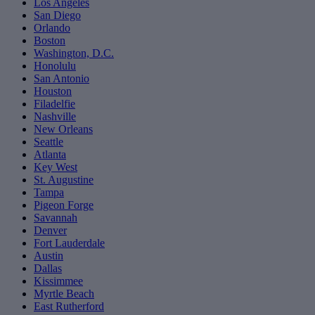
Los Angeles
San Diego
Orlando
Boston
Washington, D.C.
Honolulu
San Antonio
Houston
Filadelfie
Nashville
New Orleans
Seattle
Atlanta
Key West
St. Augustine
Tampa
Pigeon Forge
Savannah
Denver
Fort Lauderdale
Austin
Dallas
Kissimmee
Myrtle Beach
East Rutherford