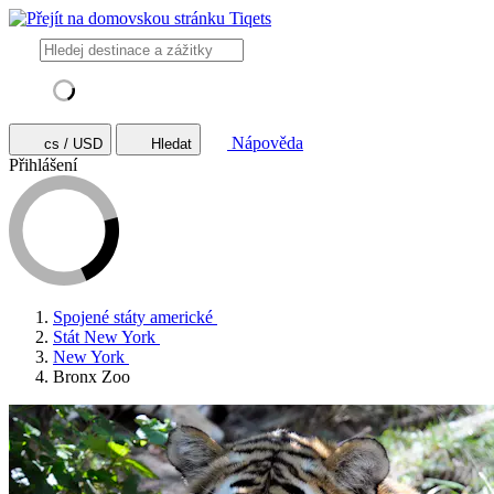
Nápověda
cs / USD
Hledat
Přihlášení
Spojené státy americké
Stát New York
New York
Bronx Zoo