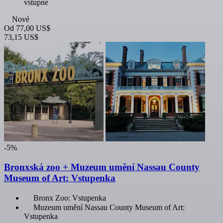
vstupné
Nové
Od
77,00 US$
73,15 US$
-5%
Bronxská zoo + Muzeum umění Nassau County
Museum of Art: Vstupenka
Bronx Zoo: Vstupenka
Muzeum umění Nassau County Museum of Art:
Vstupenka