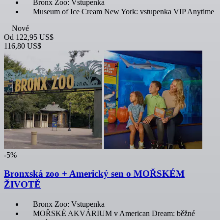
Bronx Zoo: Vstupenka
Museum of Ice Cream New York: vstupenka VIP Anytime
Nové
Od
122,95 US$
116,80 US$
-5%
Bronxská zoo + Americký sen o MOŘSKÉM
ŽIVOTĚ
Bronx Zoo: Vstupenka
MOŘSKÉ AKVÁRIUM v American Dream: běžné