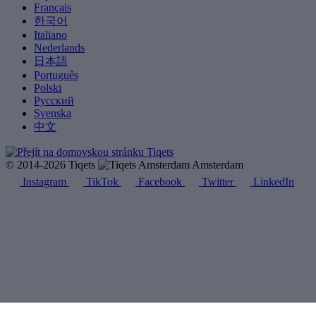
Français
한국어
Italiano
Nederlands
日本語
Português
Polski
Русский
Svenska
中文
© 2014-2026 Tiqets
Amsterdam
Instagram
TikTok
Facebook
Twitter
LinkedIn