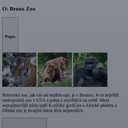
O: Bronx Zoo
Popis
Bronxská zoo, jak vás asi nepřekvapí, je v Bronxu. Je to největší
metropolitní zoo v USA a jedna z největších na světě. Mezi
nejzajímavější místa patří Konžský gorilí les a Africké planiny a
Dětská zoo je trvalým hitem těch nejmenších.