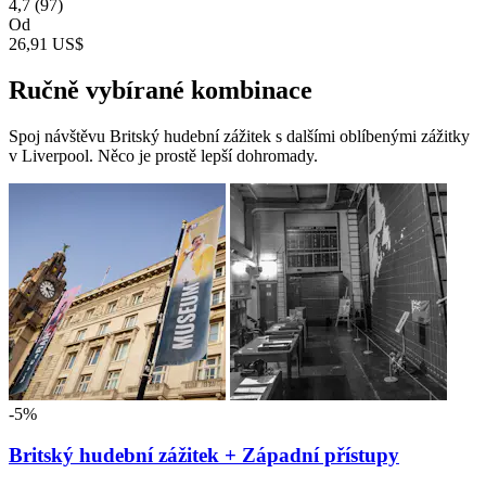
4,7
(97)
Od
26,91 US$
Ručně vybírané kombinace
Spoj návštěvu Britský hudební zážitek s dalšími oblíbenými zážitky
v Liverpool. Něco je prostě lepší dohromady.
-5%
Britský hudební zážitek + Západní přístupy