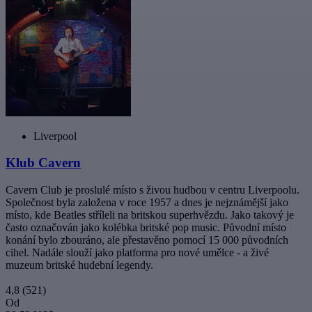
Liverpool
Klub Cavern
Cavern Club je proslulé místo s živou hudbou v centru Liverpoolu.
Společnost byla založena v roce 1957 a dnes je nejznámější jako
místo, kde Beatles stříleli na britskou superhvězdu. Jako takový je
často označován jako kolébka britské pop music. Původní místo
konání bylo zbouráno, ale přestavěno pomocí 15 000 původních
cihel. Nadále slouží jako platforma pro nové umělce - a živé
muzeum britské hudební legendy.
4,8
(521)
Od