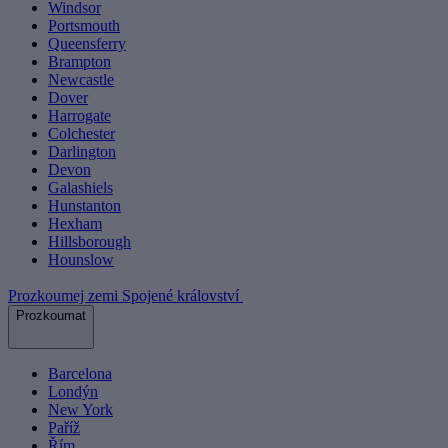
Windsor
Portsmouth
Queensferry
Brampton
Newcastle
Dover
Harrogate
Colchester
Darlington
Devon
Galashiels
Hunstanton
Hexham
Hillsborough
Hounslow
Prozkoumej zemi Spojené království
Prozkoumat
Barcelona
Londýn
New York
Paříž
Řím