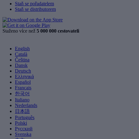
Staň se pořadatelem
Staň se distributorem
Staženo více než
5 000 000 cestovateli
English
Català
Čeština
Dansk
Deutsch
Ελληνικά
Español
Français
한국어
Italiano
Nederlands
日本語
Português
Polski
Русский
Svenska