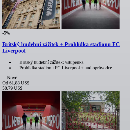
-5%
Britský hudební zážitek + Prohlídka stadionu FC
Liverpool
Britský hudební zážitek: vstupenka
Prohlídka stadionu FC Liverpool + audioprůvodce
Nové
Od
61,88 US$
58,79 US$