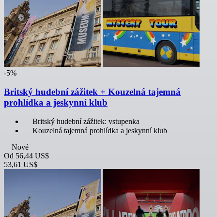
-5%
Britský hudební zážitek + Kouzelná tajemná
prohlídka a jeskynní klub
Britský hudební zážitek: vstupenka
Kouzelná tajemná prohlídka a jeskynní klub
Nové
Od
56,44 US$
53,61 US$