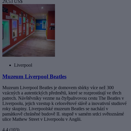
29,53 US$
Liverpool
Muzeum Liverpool Beatles
Muzeum Liverpool Beatles je domovem sbírky více než 300
vzácných a autentických předmětů, které se rozprostírají ve třech
patrech. Návštěvníky vezme na čtyřpalivovou cestu The Beatles v
Liverpoolu, jejich vzestup k celosvětové slávě a inovativní studiové
roky skupiny. Liverpoolské muzeum Beatles se nachází v
památkově chráněné budově II. stupně v samém srdci světoznámé
ulice Mathew Street v Liverpoolu v Anglii.
4,4
(103)