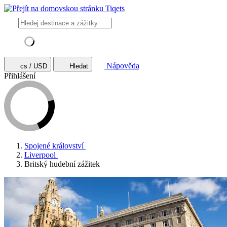
Nápověda
cs / USD
Hledat
Přihlášení
Spojené království
Liverpool
Britský hudební zážitek