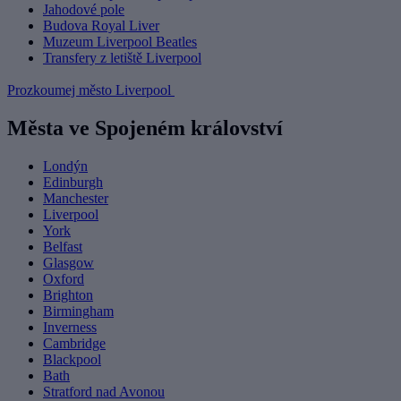
Jahodové pole
Budova Royal Liver
Muzeum Liverpool Beatles
Transfery z letiště Liverpool
Prozkoumej město Liverpool
Města ve Spojeném království
Londýn
Edinburgh
Manchester
Liverpool
York
Belfast
Glasgow
Oxford
Brighton
Birmingham
Inverness
Cambridge
Blackpool
Bath
Stratford nad Avonou