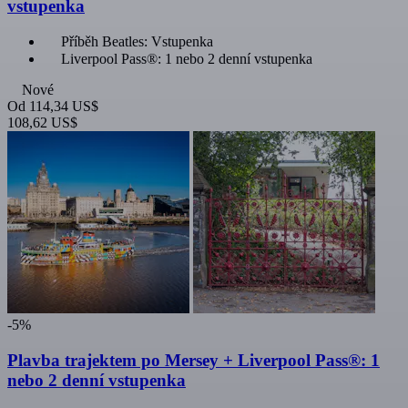
vstupenka
Příběh Beatles: Vstupenka
Liverpool Pass®: 1 nebo 2 denní vstupenka
Nové
Od
114,34 US$
108,62 US$
-5%
Plavba trajektem po Mersey + Liverpool Pass®: 1
nebo 2 denní vstupenka