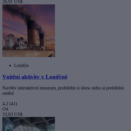
26,91 US$
Londýn
Vnitřní aktivity v Londýně
Navštiv interaktivní muzeum, prohlédni si show nebo si prohlédni
umění
4,2
(41)
Od
33,63 US$