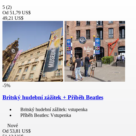
5
(2)
Od
51,79 US$
49,21 US$
-5%
Britský hudební zážitek + Příběh Beatles
Britský hudební zážitek: vstupenka
Příběh Beatles: Vstupenka
Nové
Od
53,81 US$