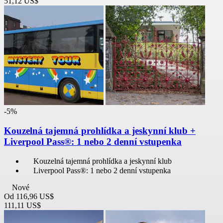
51,12 US$
-5%
Kouzelná tajemná prohlídka a jeskynní klub +
Liverpool Pass®: 1 nebo 2 denní vstupenka
Kouzelná tajemná prohlídka a jeskynní klub
Liverpool Pass®: 1 nebo 2 denní vstupenka
Nové
Od
116,96 US$
111,11 US$