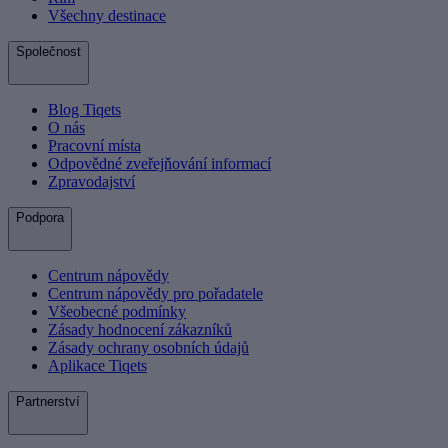
Všechny destinace
Společnost
Blog Tiqets
O nás
Pracovní místa
Odpovědné zveřejňování informací
Zpravodajství
Podpora
Centrum nápovědy
Centrum nápovědy pro pořadatele
Všeobecné podmínky
Zásady hodnocení zákazníků
Zásady ochrany osobních údajů
Aplikace Tiqets
Partnerství