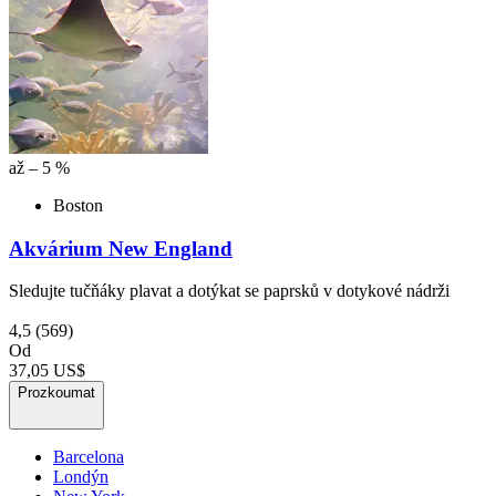
až – 5 %
Boston
Akvárium New England
Sledujte tučňáky plavat a dotýkat se paprsků v dotykové nádrži
4,5
(569)
Od
37,05 US$
Prozkoumat
Barcelona
Londýn