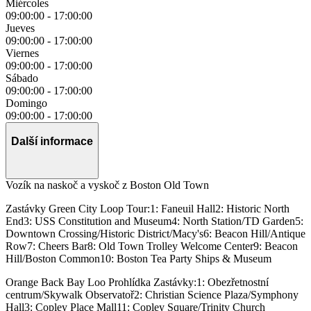
Miércoles
09:00:00
-
17:00:00
Jueves
09:00:00
-
17:00:00
Viernes
09:00:00
-
17:00:00
Sábado
09:00:00
-
17:00:00
Domingo
09:00:00
-
17:00:00
Další informace
Vozík na naskoč a vyskoč z Boston Old Town
Zastávky Green City Loop Tour:1: Faneuil Hall2: Historic North
End3: USS Constitution and Museum4: North Station/TD Garden5:
Downtown Crossing/Historic District/Macy's6: Beacon Hill/Antique
Row7: Cheers Bar8: Old Town Trolley Welcome Center9: Beacon
Hill/Boston Common10: Boston Tea Party Ships & Museum
Orange Back Bay Loo Prohlídka Zastávky:1: Obezřetnostní
centrum/Skywalk Observatoř2: Christian Science Plaza/Symphony
Hall3: Copley Place Mall11: Copley Square/Trinity Church