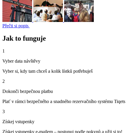
Přečti si popis
Jak to funguje
1
Vyber data návštěvy
Vyber si, kdy tam chceš a kolik lístků potřebuješ
2
Dokonči bezpečnou platbu
Plať v rámci bezpečného a snadného rezervačního systému Tiqets
3
Získej vstupenky
Získej vstupenky e-mailem – postupuj podle pokynů a užij si to!