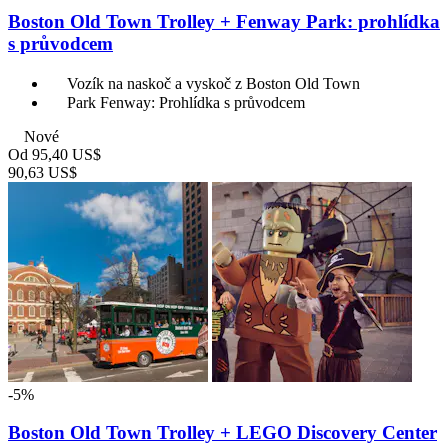
Boston Old Town Trolley + Fenway Park: prohlídka
s průvodcem
Vozík na naskoč a vyskoč z Boston Old Town
Park Fenway: Prohlídka s průvodcem
Nové
Od
95,40 US$
90,63 US$
-5%
Boston Old Town Trolley + LEGO Discovery Center