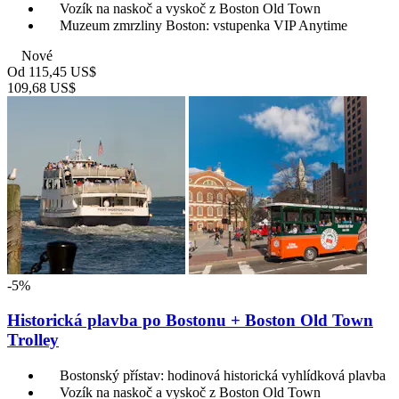
Vozík na naskoč a vyskoč z Boston Old Town
Muzeum zmrzliny Boston: vstupenka VIP Anytime
Nové
Od
115,45 US$
109,68 US$
-5%
Historická plavba po Bostonu + Boston Old Town
Trolley
Bostonský přístav: hodinová historická vyhlídková plavba
Vozík na naskoč a vyskoč z Boston Old Town