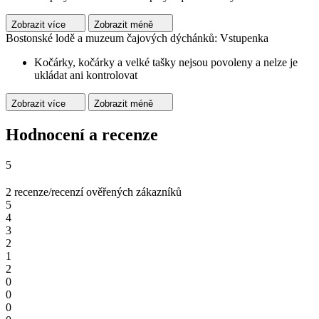
Zobrazit více
Zobrazit méně
Bostonské lodě a muzeum čajových dýchánků: Vstupenka
Kočárky, kočárky a velké tašky nejsou povoleny a nelze je
ukládat ani kontrolovat
Zobrazit více
Zobrazit méně
Hodnocení a recenze
5
2 recenze/recenzí ověřených zákazníků
5
4
3
2
1
2
0
0
0