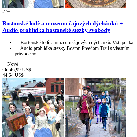
-5%
Bostonské lodě a muzeum čajových dýchánků +
Audio prohlídka bostonské stezky svobody
Bostonské lodě a muzeum čajových dýchánků: Vstupenka
Audio prohlídka stezky Boston Freedom Trail s vlastním
průvodcem
Nové
Od
46,99 US$
44,64 US$