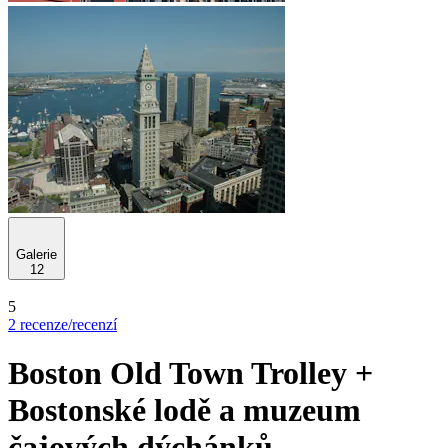
Galerie
12
5
2 recenze/recenzí
Boston Old Town Trolley +
Bostonské lodě a muzeum
čajových dýchánků