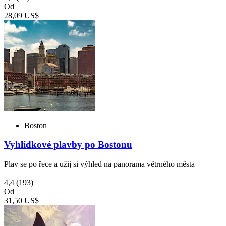
Od
28,09 US$
Boston
Vyhlídkové plavby po Bostonu
Plav se po řece a užij si výhled na panorama větrného města
4,4
(193)
Od
31,50 US$