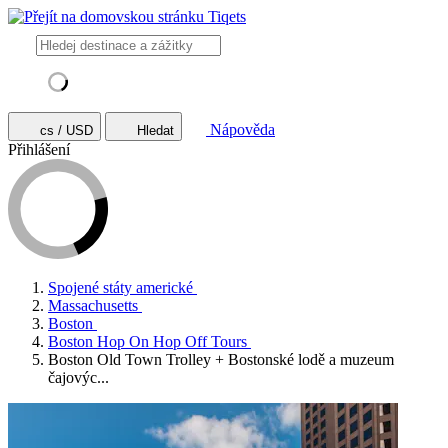
Nápověda
cs / USD
Hledat
Přihlášení
Spojené státy americké
Massachusetts
Boston
Boston Hop On Hop Off Tours
Boston Old Town Trolley + Bostonské lodě a muzeum
čajovýc...