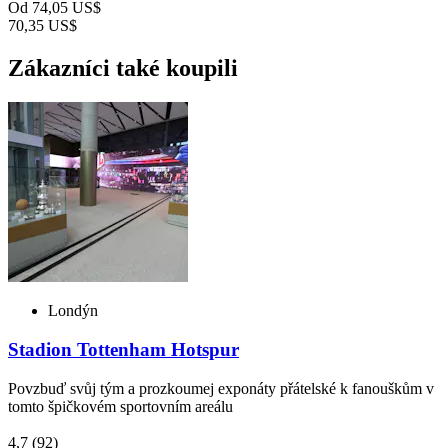
Od
74,05 US$
70,35 US$
Zákazníci také koupili
Londýn
Stadion Tottenham Hotspur
Povzbuď svůj tým a prozkoumej exponáty přátelské k fanouškům v
tomto špičkovém sportovním areálu
4,7
(92)