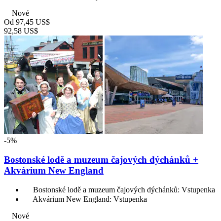
Nové
Od
97,45 US$
92,58 US$
-5%
Bostonské lodě a muzeum čajových dýchánků +
Akvárium New England
Bostonské lodě a muzeum čajových dýchánků: Vstupenka
Akvárium New England: Vstupenka
Nové