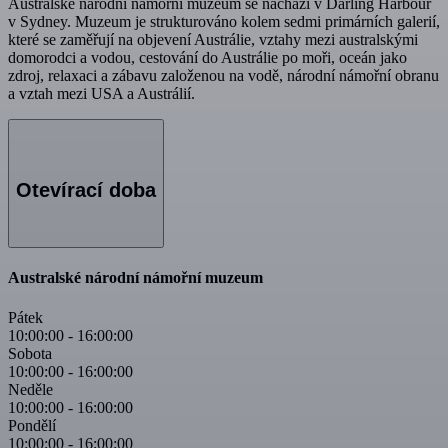
Australské národní námořní muzeum se nachází v Darling Harbour
v Sydney. Muzeum je strukturováno kolem sedmi primárních galerií,
které se zaměřují na objevení Austrálie, vztahy mezi australskými
domorodci a vodou, cestování do Austrálie po moři, oceán jako
zdroj, relaxaci a zábavu založenou na vodě, národní námořní obranu
a vztah mezi USA a Austrálií.
Otevírací doba
Australské národní námořní muzeum
Pátek
10:00:00
-
16:00:00
Sobota
10:00:00
-
16:00:00
Neděle
10:00:00
-
16:00:00
Pondělí
10:00:00
-
16:00:00