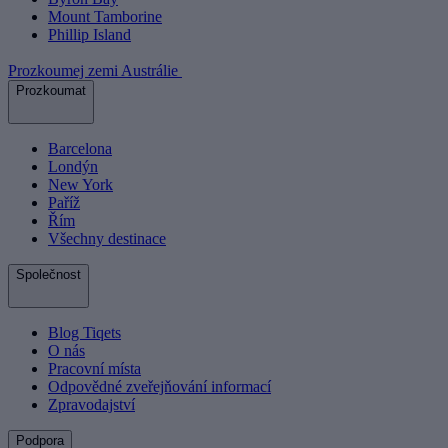
Mount Tamborine
Phillip Island
Prozkoumej zemi Austrálie
Prozkoumat
Barcelona
Londýn
New York
Paříž
Řím
Všechny destinace
Společnost
Blog Tiqets
O nás
Pracovní místa
Odpovědné zveřejňování informací
Zpravodajství
Podpora