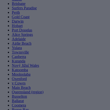
Brisbane
Surfers Paradise
Perth
Gold Coast
Darwin
Hobart
Port Douglas
Alice Springs
Adelaide
Airlie Beach
Yulara
Townsville
Canberra
Kuranda
Nový Jižní Wales
Katoomba
Mooloolaba
Oxenford
v Cowes
Main Beach
Queensland (region)
Busselton
Ballarat
Coomera
Byron Bay