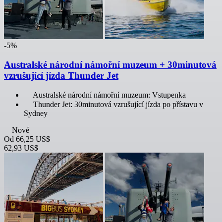
-5%
Australské národní námořní muzeum + 30minutová
vzrušující jízda Thunder Jet
Australské národní námořní muzeum: Vstupenka
Thunder Jet: 30minutová vzrušující jízda po přístavu v
Sydney
Nové
Od
66,25 US$
62,93 US$