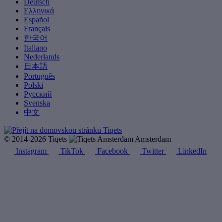
Deutsch
Ελληνικά
Español
Français
한국어
Italiano
Nederlands
日本語
Português
Polski
Русский
Svenska
中文
© 2014-2026 Tiqets
Amsterdam
Instagram
TikTok
Facebook
Twitter
LinkedIn