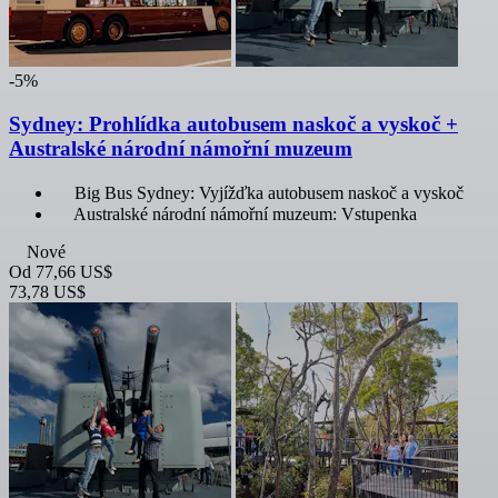
-5%
Sydney: Prohlídka autobusem naskoč a vyskoč +
Australské národní námořní muzeum
Big Bus Sydney: Vyjížďka autobusem naskoč a vyskoč
Australské národní námořní muzeum: Vstupenka
Nové
Od
77,66 US$
73,78 US$