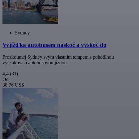
Sydney
Vyjížďka autobusem naskoč a vyskoč do
Prozkoumej Sydney svým vlastním tempem s pohodlnou
vyskakovací autobusovou jízdou
4,4
(31)
Od
38,76 US$