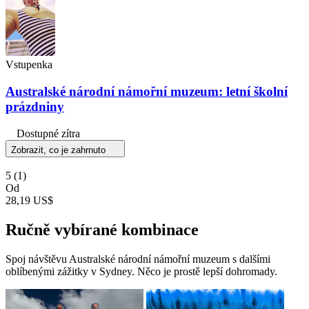
Vstupenka
Australské národní námořní muzeum: letní školní
prázdniny
Dostupné zítra
Zobrazit, co je zahrnuto
5
(1)
Od
28,19 US$
Ručně vybírané kombinace
Spoj návštěvu Australské národní námořní muzeum s dalšími
oblíbenými zážitky v Sydney. Něco je prostě lepší dohromady.