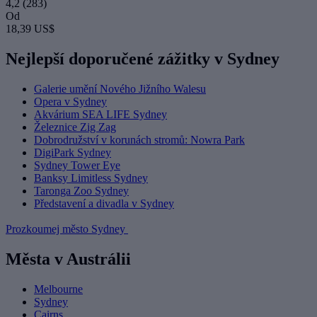
4,2
(283)
Od
18,39 US$
Nejlepší doporučené zážitky v Sydney
Galerie umění Nového Jižního Walesu
Opera v Sydney
Akvárium SEA LIFE Sydney
Železnice Zig Zag
Dobrodružství v korunách stromů: Nowra Park
DigiPark Sydney
Sydney Tower Eye
Banksy Limitless Sydney
Taronga Zoo Sydney
Představení a divadla v Sydney
Prozkoumej město Sydney
Města v Austrálii
Melbourne
Sydney
Cairns