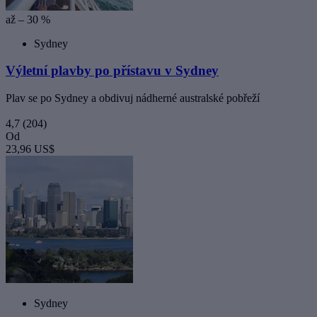
až – 30 %
Sydney
Výletní plavby po přístavu v Sydney
Plav se po Sydney a obdivuj nádherné australské pobřeží
4,7
(204)
Od
23,96 US$
Sydney