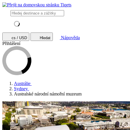
Nápověda
cs / USD
Hledat
Přihlášení
Austrálie
Sydney
Australské národní námořní muzeum