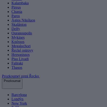
Kalambaka
Pireus
Chania
Paros
Ágios Nikólaos
Skalánion
Delfy
Ouranoupolis
Mykines
Knóssos
Megalochori
Řecké ostrovy
Hersonissos
Piso Livadi
Faliraki
Thasos
Prozkoumej zemi Řecko
Prozkoumat
Barcelona
Londýn
New York