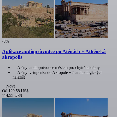
-5%
Aplikace audioprůvodce po Aténách + Athénská
akropolis
Atény: audioprůvodce městem pro chytré telefony
Atény: vstupenka do Akropole + 5 archeologických
nalezišť
Nové
Od
120,58 US$
114,55 US$