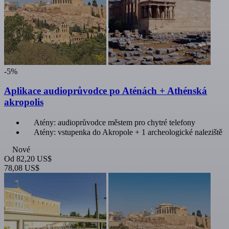
-5%
Aplikace audioprůvodce po Aténách + Athénská
akropolis
Atény: audioprůvodce městem pro chytré telefony
Atény: vstupenka do Akropole + 1 archeologické naleziště
Nové
Od
82,20 US$
78,08 US$