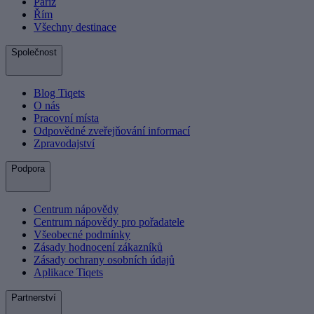
Paříž
Řím
Všechny destinace
Společnost
Blog Tiqets
O nás
Pracovní místa
Odpovědné zveřejňování informací
Zpravodajství
Podpora
Centrum nápovědy
Centrum nápovědy pro pořadatele
Všeobecné podmínky
Zásady hodnocení zákazníků
Zásady ochrany osobních údajů
Aplikace Tiqets
Partnerství