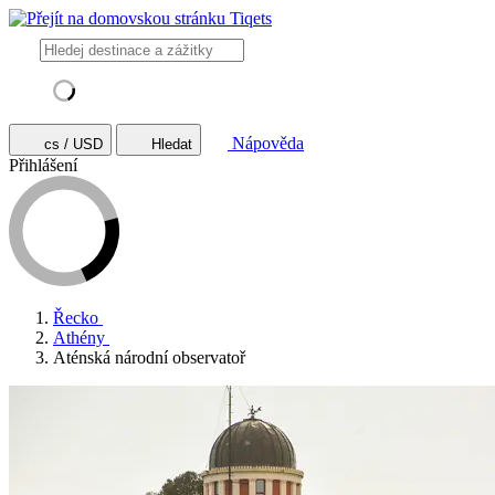
Nápověda
cs / USD
Hledat
Přihlášení
Řecko
Athény
Aténská národní observatoř