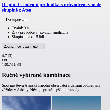
Delphi: Celodenní prohlídka s průvodcem v malé
skupině z Atén
Dostupné zítra
Trvání: 9 h
Živý průvodce v jazycích: angličtina
Skupina max. 15 lidí
Zobrazit, co je zahrnuto
4,7
(3)
Od
138,73 US$
Ručně vybírané kombinace
Spoj návštěvu Aténská národní observatoř s dalšími oblíbenými
zážitky v Athény. Něco je prostě lepší dohromady.