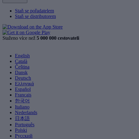
Staň se pořadatelem
Staň se distributorem
Staženo více než
5 000 000 cestovateli
English
Català
Čeština
Dansk
Deutsch
Ελληνικά
Español
Français
한국어
Italiano
Nederlands
日本語
Português
Polski
Русский