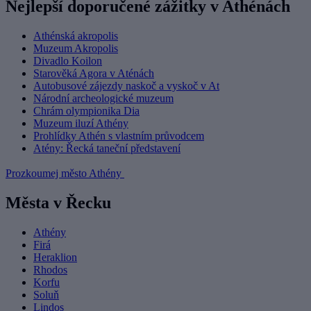
Nejlepší doporučené zážitky v Athénách
Athénská akropolis
Muzeum Akropolis
Divadlo Koilon
Starověká Agora v Aténách
Autobusové zájezdy naskoč a vyskoč v At
Národní archeologické muzeum
Chrám olympionika Dia
Muzeum iluzí Athény
Prohlídky Athén s vlastním průvodcem
Atény: Řecká taneční představení
Prozkoumej město Athény
Města v Řecku
Athény
Firá
Heraklion
Rhodos
Korfu
Soluň
Lindos