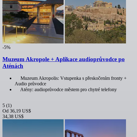
-5%
Muzeum Akropole + Aplikace audioprůvodce po
Aténách
Muzeum Akropolis: Vstupenka s přeskočením fronty +
Audio průvodce
Atény: audioprůvodce městem pro chytré telefony
5
(1)
Od
36,19 US$
34,38 US$