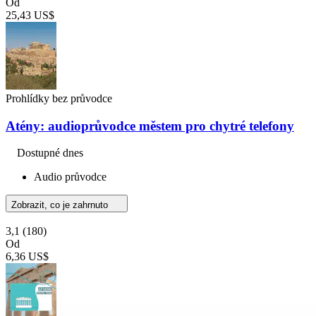
Od
25,43 US$
Prohlídky bez průvodce
Atény: audioprůvodce městem pro chytré telefony
Dostupné dnes
Audio průvodce
Zobrazit, co je zahrnuto
3,1
(180)
Od
6,36 US$