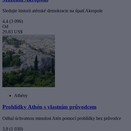
Sledujte historii aténské demokracie na úpatí Akropole
4,4
(3 096)
Od
29,83 US$
Athény
Prohlídky Athén s vlastním průvodcem
Odhal úchvatnou minulost Atén pomocí prohlídky bez průvodce
3,9
(1 030)