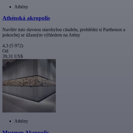
Athény
Athénská akropolis
Navštiv tuto slavnou starobylou citadelu, prohlédni si Parthenon a
pokochej se úžasným výhledem na Atény
4,3
(5 972)
Od
39,31 US$
Athény
Muzeum Akropolis