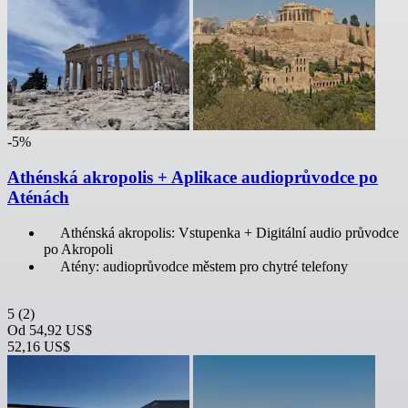
-5%
Athénská akropolis + Aplikace audioprůvodce po
Aténách
Athénská akropolis: Vstupenka + Digitální audio průvodce
po Akropoli
Atény: audioprůvodce městem pro chytré telefony
5
(2)
Od
54,92 US$
52,16 US$