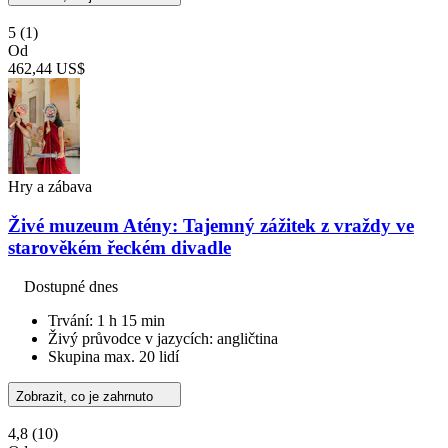
5
(1)
Od
462,44 US$
Hry a zábava
Živé muzeum Atény: Tajemný zážitek z vraždy ve
starověkém řeckém divadle
Dostupné dnes
Trvání: 1 h 15 min
Živý průvodce v jazycích: angličtina
Skupina max. 20 lidí
Zobrazit, co je zahrnuto
4,8
(10)