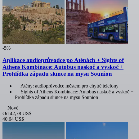
-5%
Aplikace audioprůvodce po Aténách + Sights of
Athens Kombinace: Autobus naskoč a vyskoč +
Prohlídka západu slunce na mysu Sounion
Atény: audioprůvodce městem pro chytré telefony
Sights of Athens Kombinace: Autobus naskoč a vyskoč +
Prohlídka západu slunce na mysu Sounion
Nové
Od
42,78 US$
40,64 US$