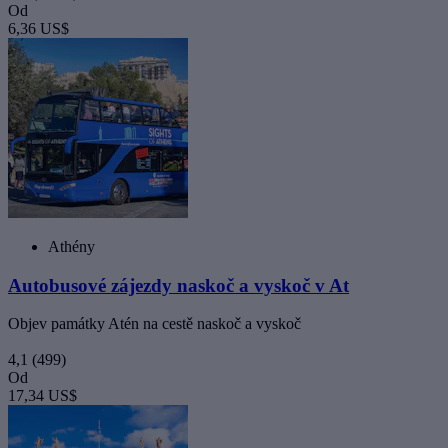
Od
6,36 US$
Athény
Autobusové zájezdy naskoč a vyskoč v At
Objev památky Atén na cestě naskoč a vyskoč
4,1
(499)
Od
17,34 US$