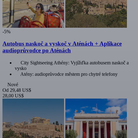
-5%
Autobus naskoč a vyskoč v Aténách + Aplikace
audioprůvodce po Aténách
City Sightseeing Athény: Vyjížďka autobusem naskoč a
vysko
Atény: audioprůvodce městem pro chytré telefony
Nové
Od
29,48 US$
28,00 US$