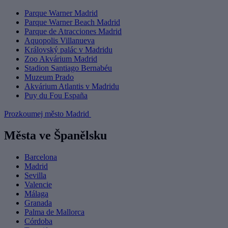
Parque Warner Madrid
Parque Warner Beach Madrid
Parque de Atracciones Madrid
Aquopolis Villanueva
Královský palác v Madridu
Zoo Akvárium Madrid
Stadion Santiago Bernabéu
Muzeum Prado
Akvárium Atlantis v Madridu
Puy du Fou España
Prozkoumej město Madrid
Města ve Španělsku
Barcelona
Madrid
Sevilla
Valencie
Málaga
Granada
Palma de Mallorca
Córdoba