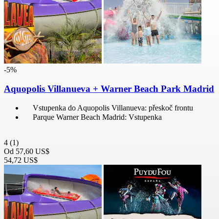
-5%
Aquopolis Villanueva + Warner Beach Park Madrid
Vstupenka do Aquopolis Villanueva: přeskoč frontu
Parque Warner Beach Madrid: Vstupenka
4
(1)
Od
57,60 US$
54,72 US$