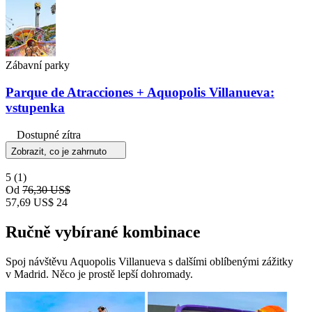
Zábavní parky
Parque de Atracciones + Aquopolis Villanueva:
vstupenka
Dostupné zítra
Zobrazit, co je zahrnuto
5
(1)
Od
76,30 US$
57,69 US$
24
Ručně vybírané kombinace
Spoj návštěvu Aquopolis Villanueva s dalšími oblíbenými zážitky
v Madrid. Něco je prostě lepší dohromady.