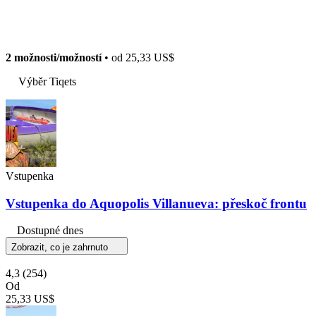
2 možnosti/možností
• od
25,33 US$
Výběr Tiqets
Vstupenka
Vstupenka do Aquopolis Villanueva: přeskoč frontu
Dostupné dnes
Zobrazit, co je zahrnuto
4,3
(254)
Od
25,33 US$