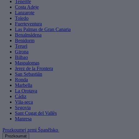
Tenerife
Costa Adeje
Lanzarote
Toledo
Fuerteventura
Las Palmas de Gran Canaria
Benalmádena
Benidorm
Teruel
Girona
Bilbao
Maspalomas
Jerez de la Frontera
San Sebastián
Ronda
Marbella
La Orotava
Cádiz
Vila-seca
Segovia
Sant Cugat del Vallès
Manresa
Prozkoumej zemi Španělsko
Prozkoumat