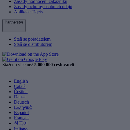
Zásady hodnocení zákazníků
Zásady ochrany osobních údajů
Aplikace Tiqets
Partnerství
Staň se pořadatelem
Staň se distributorem
Staženo více než
5 000 000 cestovateli
English
Català
Čeština
Dansk
Deutsch
Ελληνικά
Español
Français
한국어
Italiano