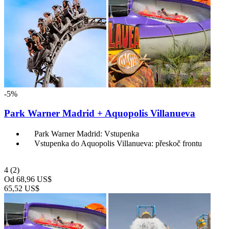
-5%
Park Warner Madrid + Aquopolis Villanueva
Park Warner Madrid: Vstupenka
Vstupenka do Aquopolis Villanueva: přeskoč frontu
4
(2)
Od
68,96 US$
65,52 US$