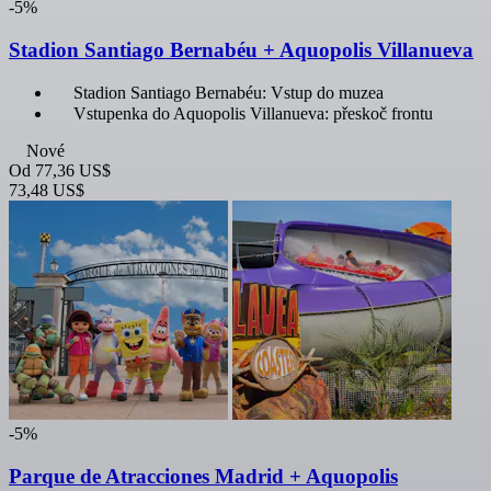
-5%
Stadion Santiago Bernabéu + Aquopolis Villanueva
Stadion Santiago Bernabéu: Vstup do muzea
Vstupenka do Aquopolis Villanueva: přeskoč frontu
Nové
Od
77,36 US$
73,48 US$
-5%
Parque de Atracciones Madrid + Aquopolis