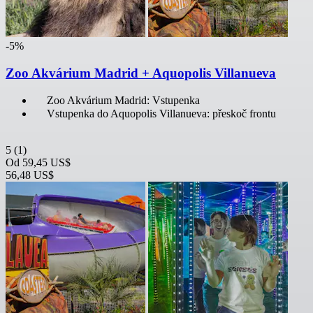
-5%
Zoo Akvárium Madrid + Aquopolis Villanueva
Zoo Akvárium Madrid: Vstupenka
Vstupenka do Aquopolis Villanueva: přeskoč frontu
5
(1)
Od
59,45 US$
56,48 US$