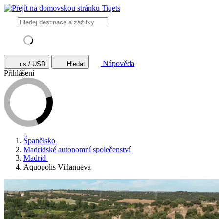
Nápověda
cs / USD
Hledat
Přihlášení
Španělsko
Madridské autonomní společenství
Madrid
Aquopolis Villanueva