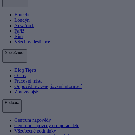
Barcelona
Londýn
New York
Paříž
Řím
Všechny destinace
Společnost
Blog Tiqets
O nás
Pracovní místa
Odpovědné zveřejňování informací
Zpravodajství
Podpora
Centrum nápovědy
Centrum nápovědy pro pořadatele
Všeobecné podmínky