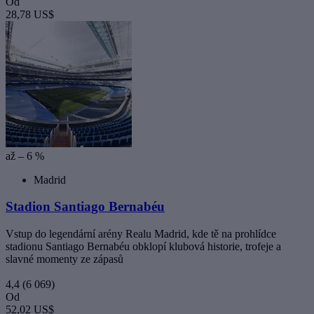
Od
28,78 US$
až – 6 %
Madrid
Stadion Santiago Bernabéu
Vstup do legendární arény Realu Madrid, kde tě na prohlídce
stadionu Santiago Bernabéu obklopí klubová historie, trofeje a
slavné momenty ze zápasů
4,4
(6 069)
Od
52,02 US$