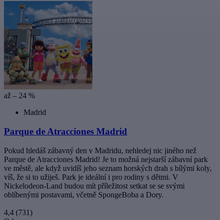
až – 24 %
Madrid
Parque de Atracciones Madrid
Pokud hledáš zábavný den v Madridu, nehledej nic jiného než
Parque de Atracciones Madrid! Je to možná nejstarší zábavní park
ve městě, ale když uvidíš jeho seznam horských drah s bílými koly,
víš, že si to užiješ. Park je ideální i pro rodiny s dětmi. V
Nickelodeon-Land budou mít příležitost setkat se se svými
oblíbenými postavami, včetně SpongeBoba a Dory.
4,4
(731)