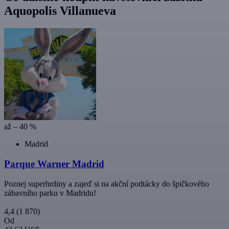
Aquopolis Villanueva
až – 40 %
Madrid
Parque Warner Madrid
Poznej superhrdiny a zajeď si na akční podtácky do špičkového
zábavního parku v Madridu!
4,4
(1 870)
Od