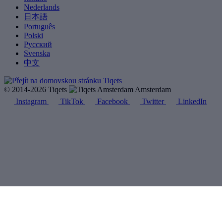
Nederlands
日本語
Português
Polski
Русский
Svenska
中文
© 2014-2026 Tiqets
Amsterdam
Instagram
TikTok
Facebook
Twitter
LinkedIn