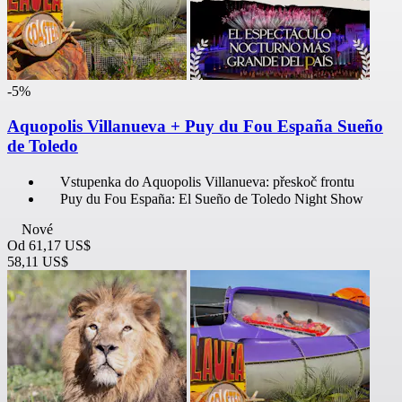
-5%
Aquopolis Villanueva + Puy du Fou España Sueño
de Toledo
Vstupenka do Aquopolis Villanueva: přeskoč frontu
Puy du Fou España: El Sueño de Toledo Night Show
Nové
Od
61,17 US$
58,11 US$