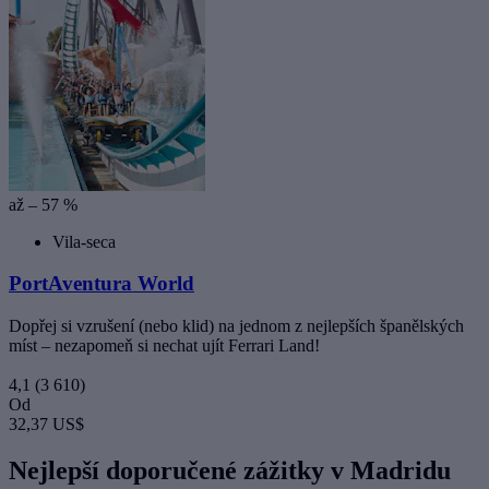
až – 57 %
Vila-seca
PortAventura World
Dopřej si vzrušení (nebo klid) na jednom z nejlepších španělských
míst – nezapomeň si nechat ujít Ferrari Land!
4,1
(3 610)
Od
32,37 US$
Nejlepší doporučené zážitky v Madridu