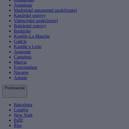
Andalusie
Madridské autonomní společenství
Kanárské ostrovy
Valencijské společenství
Baleárské ostrovy
Baskicko
Kastilie-La Mancha
Galicie
Kastilie a León
Aragonie
Cantabria
Murcia
Extremadura
Navarre
Asturie
Prozkoumat
Barcelona
Londýn
New York
Paříž
Řím