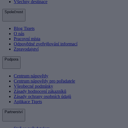
Všechny destinace
Společnost
Blog Tiqets
O nás
Pracovní místa
Odpovědné zveřejňování informací
Zpravodajství
Podpora
Centrum nápovědy
Centrum nápovědy pro pořadatele
Všeobecné podmínky
Zásady hodnocení zákazníků
Zásady ochrany osobních údajů
Aplikace Tiqets
Partnerství