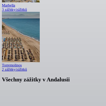
Marbella
3 zážitky/zážitků
Torremolinos
2 zážitky/zážitků
Všechny zážitky v Andalusii