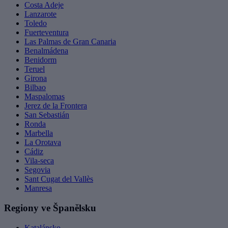
Costa Adeje
Lanzarote
Toledo
Fuerteventura
Las Palmas de Gran Canaria
Benalmádena
Benidorm
Teruel
Girona
Bilbao
Maspalomas
Jerez de la Frontera
San Sebastián
Ronda
Marbella
La Orotava
Cádiz
Vila-seca
Segovia
Sant Cugat del Vallès
Manresa
Regiony ve Španělsku
Katalánsko