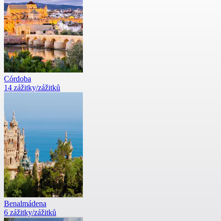
Córdoba
14 zážitky/zážitků
Benalmádena
6 zážitky/zážitků