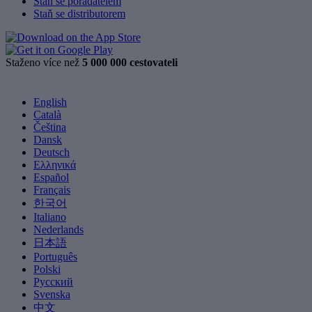
Staň se pořadatelem
Staň se distributorem
Staženo více než
5 000 000 cestovateli
English
Català
Čeština
Dansk
Deutsch
Ελληνικά
Español
Français
한국어
Italiano
Nederlands
日本語
Português
Polski
Русский
Svenska
中文