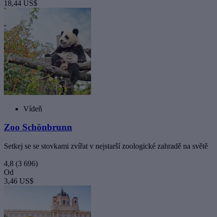
18,44 US$
Vídeň
Zoo Schönbrunn
Setkej se se stovkami zvířat v nejstarší zoologické zahradě na světě
4,8
(3 696)
Od
3,46 US$