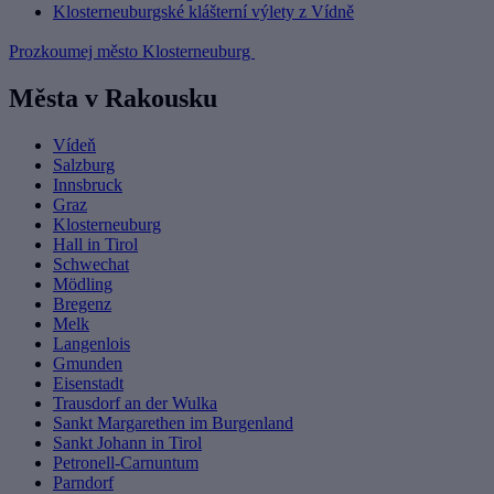
Klosterneuburgské klášterní výlety z Vídně
Prozkoumej město Klosterneuburg
Města v Rakousku
Vídeň
Salzburg
Innsbruck
Graz
Klosterneuburg
Hall in Tirol
Schwechat
Mödling
Bregenz
Melk
Langenlois
Gmunden
Eisenstadt
Trausdorf an der Wulka
Sankt Margarethen im Burgenland
Sankt Johann in Tirol
Petronell-Carnuntum
Parndorf