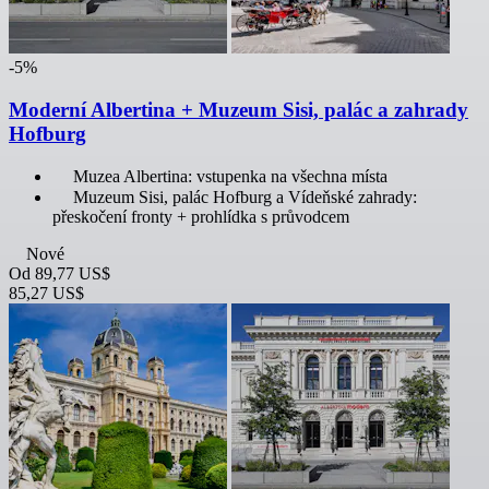
-5%
Moderní Albertina + Muzeum Sisi, palác a zahrady
Hofburg
Muzea Albertina: vstupenka na všechna místa
Muzeum Sisi, palác Hofburg a Vídeňské zahrady:
přeskočení fronty + prohlídka s průvodcem
Nové
Od
89,77 US$
85,27 US$