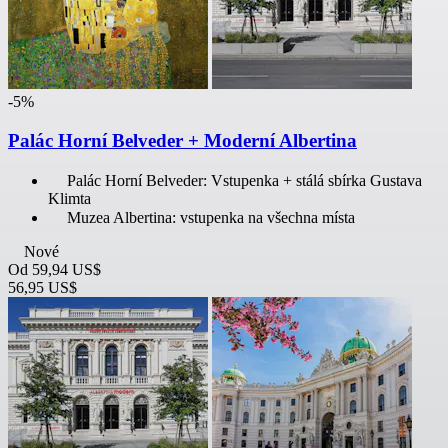
-5%
Palác Horní Belveder + Moderní Albertina
Palác Horní Belveder: Vstupenka + stálá sbírka Gustava
Klimta
Muzea Albertina: vstupenka na všechna místa
Nové
Od
59,94 US$
56,95 US$