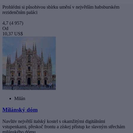
Prohlédni si působivou sbírku umění v největším habsburském
rezidenčním paláci
4,7
(4 957)
Od
10,37 US$
Milán
Milánský dóm
Navštiv největší italský kostel s okamžitými digitálními
vstupenkami, přeskoč frontu a získej přístup ke slavným střechám
milánského dómu