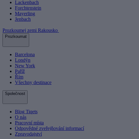
Lackenbach
Forchtenstein
Mayerling
Jenbach
Prozkoumej zemi Rakousko
Prozkoumat
Barcelona
Londýn
New York
Paříž
Řím
Všechny destinace
Společnost
Blog Tiqets
O nás
Pracovní místa
Odpovědné zveřejňování informací
Zpravodajství