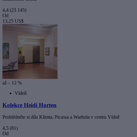
4,4
(23 145)
Od
13,25 US$
až – 12 %
Vídeň
Kolekce Heidi Horten
Prohlédněte si díla Klimta, Picassa a Warhola v centru Vídně
4,5
(81)
Od