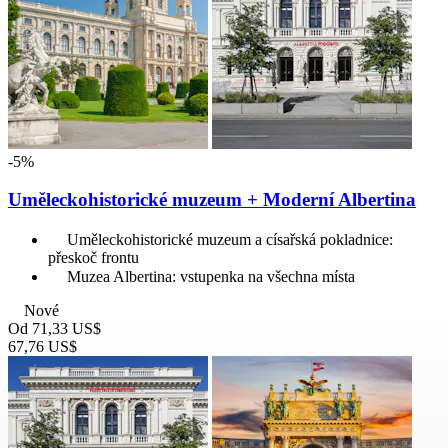
-5%
Uměleckohistorické muzeum + Moderní Albertina
Uměleckohistorické muzeum a císařská pokladnice:
přeskoč frontu
Muzea Albertina: vstupenka na všechna místa
Nové
Od
71,33 US$
67,76 US$