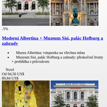
-5%
Moderní Albertina + Muzeum Sisi, palác Hofburg a
zahrady
Muzea Albertina: vstupenka na všechna místa
Muzeum Sisi, palác Hofburg a zahrady: přeskočení fronty
+ prohlídka s průvodcem
Nové
Od
94,56 US$
89,84 US$