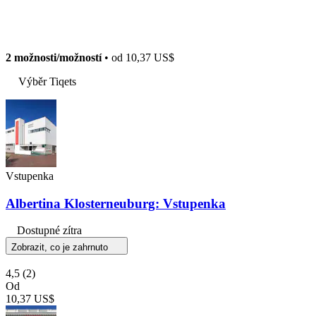
2 možnosti/možností
• od
10,37 US$
Výběr Tiqets
Vstupenka
Albertina Klosterneuburg: Vstupenka
Dostupné zítra
Zobrazit, co je zahrnuto
4,5
(2)
Od
10,37 US$