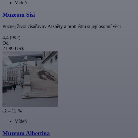
Vídeň
Muzeum Sisi
Poznej život císařovny Alžběty a prohlédni si její osobní věci
4,4
(992)
Od
21,89 US$
až – 12 %
Vídeň
Muzeum Albertina