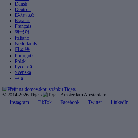
Dansk
Deutsch
Ελληνικά
Español
Français
한국어
Italiano
Nederlands
日本語
Português
Polski
Русский
Svenska
中文
© 2014-2026 Tiqets
Amsterdam
Instagram
TikTok
Facebook
Twitter
LinkedIn