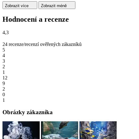
Zobrazit více
Zobrazit méně
Hodnocení a recenze
4,3
24 recenze/recenzí ověřených zákazníků
5
4
3
2
1
12
9
2
0
1
Obrázky zákazníka