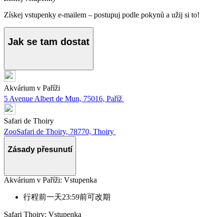
Získej vstupenky e-mailem – postupuj podle pokynů a užij si to!
Jak se tam dostat
Akvárium v Paříži
5 Avenue Albert de Mun, 75016, Paříž
Safari de Thoiry
ZooSafari de Thoiry, 78770, Thoiry
Zásady přesunutí
Akvárium v Paříži: Vstupenka
行程前一天23:59前可改期
Safari Thoiry: Vstupenka