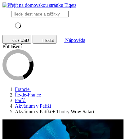
Nápověda
cs / USD
Hledat
Přihlášení
Francie
Île-de-France
Paříž
Akvárium v Paříži
Akvárium v Paříži + Thoiry Wow Safari