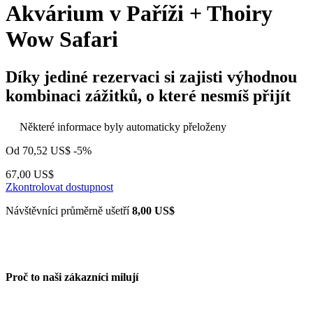
Akvárium v Paříži + Thoiry
Wow Safari
Díky jediné rezervaci si zajisti výhodnou
kombinaci zážitků, o které nesmíš přijít
Některé informace byly automaticky přeloženy
Od
70,52 US$
-5%
67,00 US$
Zkontrolovat dostupnost
Návštěvníci průměrně ušetří
8,00 US$
Proč to naši zákazníci milují