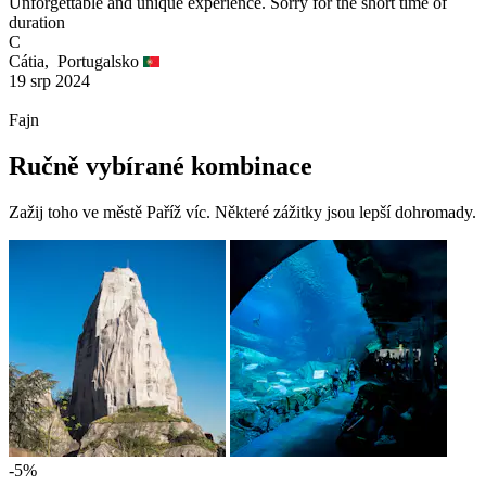
Unforgettable and unique experience. Sorry for the short time of
duration
C
Cátia,
Portugalsko
19 srp 2024
Fajn
Ručně vybírané kombinace
Zažij toho ve městě Paříž víc. Některé zážitky jsou lepší dohromady.
-5%