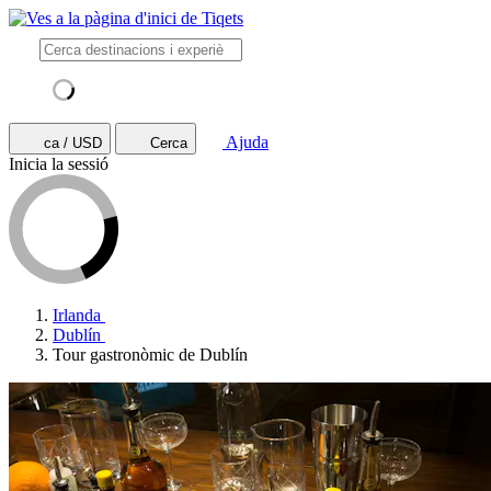
Ajuda
ca / USD
Cerca
Inicia la sessió
Irlanda
Dublín
Tour gastronòmic de Dublín