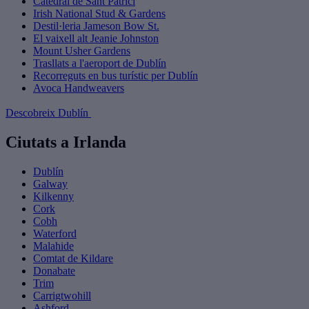
Catedral de Sant Patrici
Irish National Stud & Gardens
Destil·leria Jameson Bow St.
El vaixell alt Jeanie Johnston
Mount Usher Gardens
Trasllats a l'aeroport de Dublín
Recorreguts en bus turístic per Dublín
Avoca Handweavers
Descobreix Dublín
Ciutats a Irlanda
Dublín
Galway
Kilkenny
Cork
Cobh
Waterford
Malahide
Comtat de Kildare
Donabate
Trim
Carrigtwohill
Ashford