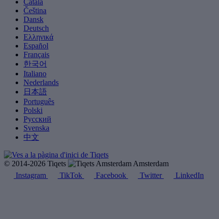
Català
Čeština
Dansk
Deutsch
Ελληνικά
Español
Français
한국어
Italiano
Nederlands
日本語
Português
Polski
Русский
Svenska
中文
© 2014-2026 Tiqets
Amsterdam
Instagram
TikTok
Facebook
Twitter
LinkedIn