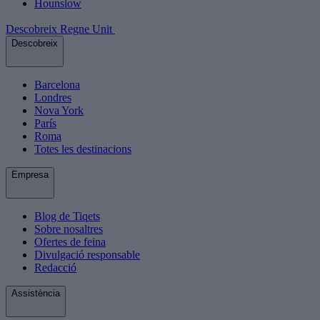
Hounslow
Descobreix Regne Unit
Descobreix
Barcelona
Londres
Nova York
París
Roma
Totes les destinacions
Empresa
Blog de Tiqets
Sobre nosaltres
Ofertes de feina
Divulgació responsable
Redacció
Assistència