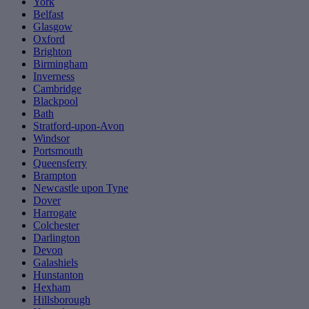
York
Belfast
Glasgow
Oxford
Brighton
Birmingham
Inverness
Cambridge
Blackpool
Bath
Stratford-upon-Avon
Windsor
Portsmouth
Queensferry
Brampton
Newcastle upon Tyne
Dover
Harrogate
Colchester
Darlington
Devon
Galashiels
Hunstanton
Hexham
Hillsborough