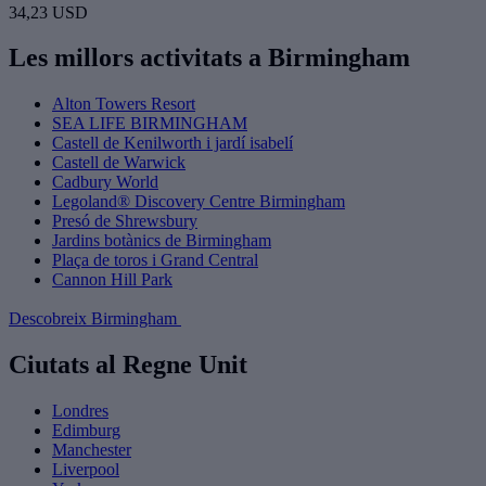
34,23 USD
Les millors activitats a Birmingham
Alton Towers Resort
SEA LIFE BIRMINGHAM
Castell de Kenilworth i jardí isabelí
Castell de Warwick
Cadbury World
Legoland® Discovery Centre Birmingham
Presó de Shrewsbury
Jardins botànics de Birmingham
Plaça de toros i Grand Central
Cannon Hill Park
Descobreix Birmingham
Ciutats al Regne Unit
Londres
Edimburg
Manchester
Liverpool