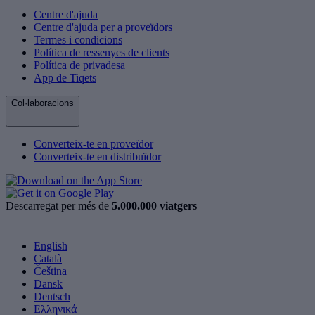
Centre d'ajuda
Centre d'ajuda per a proveïdors
Termes i condicions
Política de ressenyes de clients
Política de privadesa
App de Tiqets
Col·laboracions
Converteix-te en proveïdor
Converteix-te en distribuïdor
Descarregat per més de
5.000.000 viatgers
English
Català
Čeština
Dansk
Deutsch
Ελληνικά