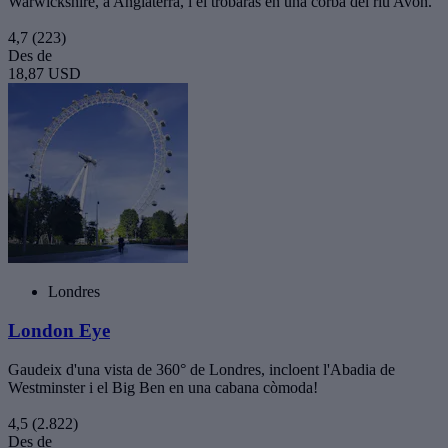
Warwickshire, a Anglaterra, i el trobaràs en una corba del riu Avon.
4,7
(223)
Des de
18,87 USD
Londres
London Eye
Gaudeix d'una vista de 360° de Londres, incloent l'Abadia de
Westminster i el Big Ben en una cabana còmoda!
4,5
(2.822)
Des de