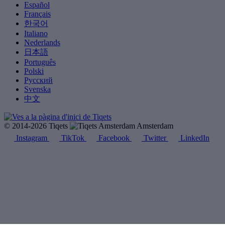
Español
Français
한국어
Italiano
Nederlands
日本語
Português
Polski
Русский
Svenska
中文
© 2014-2026 Tiqets
Amsterdam
Instagram
TikTok
Facebook
Twitter
LinkedIn