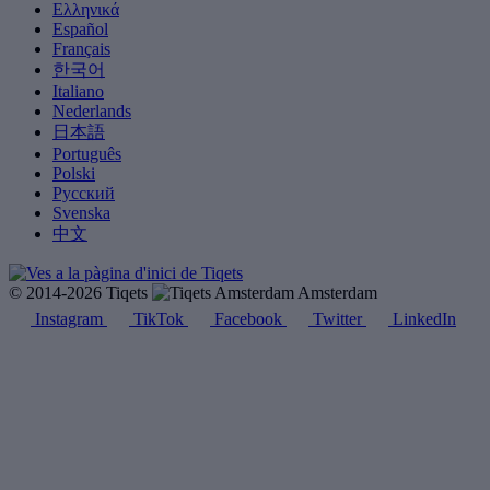
Ελληνικά
Español
Français
한국어
Italiano
Nederlands
日本語
Português
Polski
Русский
Svenska
中文
© 2014-2026 Tiqets
Amsterdam
Instagram
TikTok
Facebook
Twitter
LinkedIn