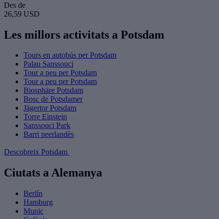
Des de
26,59 USD
Les millors activitats a Potsdam
Tours en autobús per Potsdam
Palau Sanssouci
Tour a peu per Potsdam
Tour a peu per Potsdam
Biosphäre Potsdam
Bosc de Potsdamer
Jägertor Potsdam
Torre Einstein
Sanssouci Park
Barri neerlandès
Descobreix Potsdam
Ciutats a Alemanya
Berlín
Hamburg
Munic