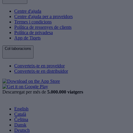
Centre d'ajuda
Centre d'ajuda per a proveïdors
Termes i condicions
Política de ressenyes de clients
Política de privadesa
App de Tiqets
Col·laboracions
Converteix-te en proveïdor
Converteix-te en distribuïdor
Descarregat per més de
5.000.000 viatgers
English
Català
Čeština
Dansk
Deutsch