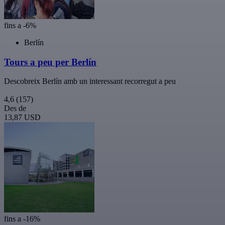
fins a -6%
Berlín
Tours a peu per Berlín
Descobreix Berlín amb un interessant recorregut a peu
4,6
(157)
Des de
13,87 USD
fins a -16%