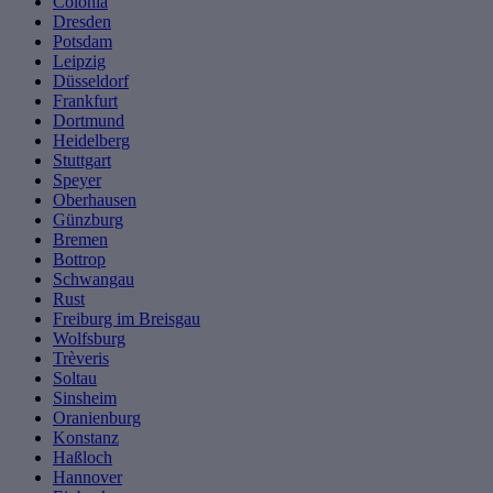
Colònia
Dresden
Potsdam
Leipzig
Düsseldorf
Frankfurt
Dortmund
Heidelberg
Stuttgart
Speyer
Oberhausen
Günzburg
Bremen
Bottrop
Schwangau
Rust
Freiburg im Breisgau
Wolfsburg
Trèveris
Soltau
Sinsheim
Oranienburg
Konstanz
Haßloch
Hannover