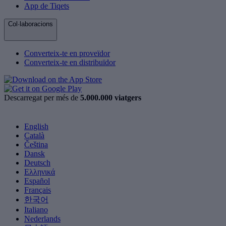
App de Tiqets
Col·laboracions
Converteix-te en proveïdor
Converteix-te en distribuïdor
Descarregat per més de
5.000.000 viatgers
English
Català
Čeština
Dansk
Deutsch
Ελληνικά
Español
Français
한국어
Italiano
Nederlands