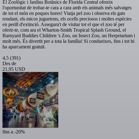
El Zoològic i Jardins Botànics de Florida Central ofereix
l'oportunitat de trobar-te cara a cara amb els animals més salvatges
de tot el món en poques hores! Viatja pel zoo i observa els gats
rondant, els micos juguetons, els ocells preciosos i moltes espècies
en perill d'extinció. Assegura't de visitar tot el que el zoo té per
oferir-te, com ara el Wharton-Smith Tropical Splash Ground, el
Barnyard Buddies Children 's Zoo, un Insect Zoo, un Herpetarium i
molt més. És divertit per a tota la família! Si condueixes, fins i tot hi
ha aparcament gratuït.
4,5
(391)
Des de
21,95 USD
fins a -20%