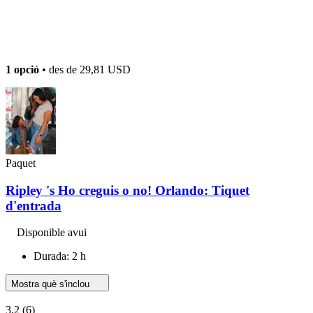
1 opció
• des de
29,81 USD
Paquet
Ripley 's Ho creguis o no! Orlando: Tiquet
d'entrada
Disponible avui
Durada: 2 h
Mostra què s'inclou
3,2
(6)