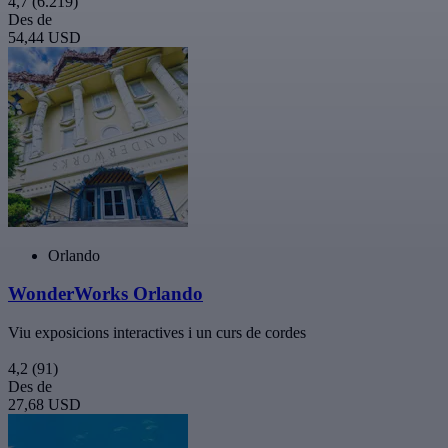
4,7
(6.219)
Des de
54,44 USD
Orlando
WonderWorks Orlando
Viu exposicions interactives i un curs de cordes
4,2
(91)
Des de
27,68 USD