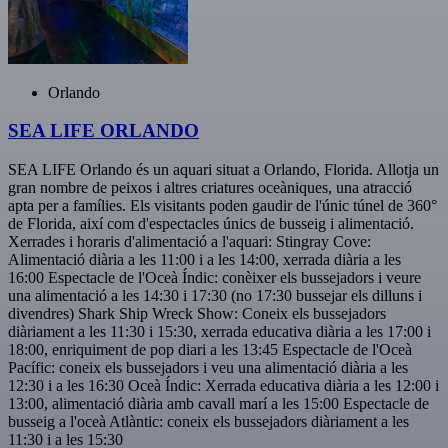
Orlando
SEA LIFE ORLANDO
SEA LIFE Orlando és un aquari situat a Orlando, Florida. Allotja un
gran nombre de peixos i altres criatures oceàniques, una atracció
apta per a famílies. Els visitants poden gaudir de l'únic túnel de 360°
de Florida, així com d'espectacles únics de busseig i alimentació.
Xerrades i horaris d'alimentació a l'aquari: Stingray Cove:
Alimentació diària a les 11:00 i a les 14:00, xerrada diària a les
16:00 Espectacle de l'Oceà Índic: conèixer els bussejadors i veure
una alimentació a les 14:30 i 17:30 (no 17:30 bussejar els dilluns i
divendres) Shark Ship Wreck Show: Coneix els bussejadors
diàriament a les 11:30 i 15:30, xerrada educativa diària a les 17:00 i
18:00, enriquiment de pop diari a les 13:45 Espectacle de l'Oceà
Pacífic: coneix els bussejadors i veu una alimentació diària a les
12:30 i a les 16:30 Oceà Índic: Xerrada educativa diària a les 12:00 i
13:00, alimentació diària amb cavall marí a les 15:00 Espectacle de
busseig a l'oceà Atlàntic: coneix els bussejadors diàriament a les
11:30 i a les 15:30