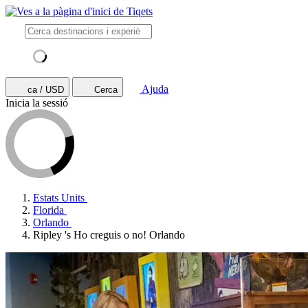
Ajuda
ca / USD
Cerca
Inicia la sessió
Estats Units
Florida
Orlando
Ripley 's Ho creguis o no! Orlando