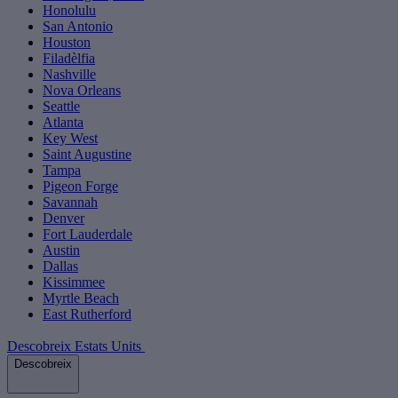
Honolulu
San Antonio
Houston
Filadèlfia
Nashville
Nova Orleans
Seattle
Atlanta
Key West
Saint Augustine
Tampa
Pigeon Forge
Savannah
Denver
Fort Lauderdale
Austin
Dallas
Kissimmee
Myrtle Beach
East Rutherford
Descobreix Estats Units
Descobreix