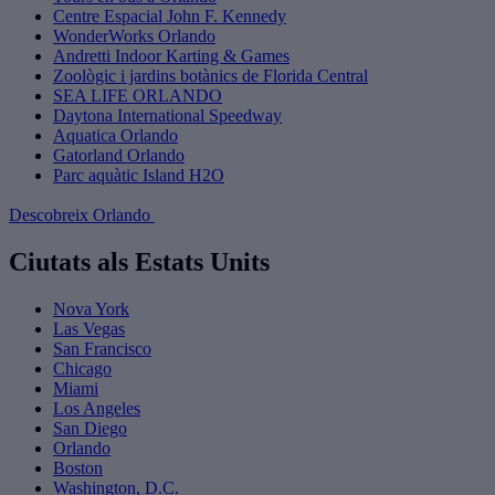
Centre Espacial John F. Kennedy
WonderWorks Orlando
Andretti Indoor Karting & Games
Zoològic i jardins botànics de Florida Central
SEA LIFE ORLANDO
Daytona International Speedway
Aquatica Orlando
Gatorland Orlando
Parc aquàtic Island H2O
Descobreix Orlando
Ciutats als Estats Units
Nova York
Las Vegas
San Francisco
Chicago
Miami
Los Angeles
San Diego
Orlando
Boston
Washington, D.C.