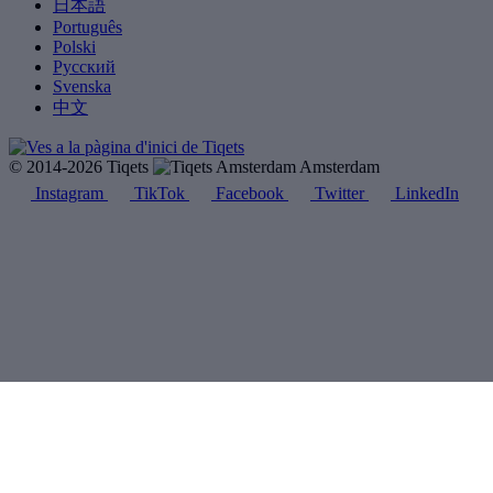
日本語
Português
Polski
Русский
Svenska
中文
© 2014-2026 Tiqets
Amsterdam
Instagram
TikTok
Facebook
Twitter
LinkedIn