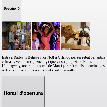
Descripció
Entra a Ripley 's Believe It or Not! a Orlando per ser rebut per antics
caimans, veure un cap encongit que va ser propietat d'Ernest
Hemingway, tocar un tros real de Mart i perdre't en els interminables
reflexos del nostre meravellós laberint de miralls!
Horari d'obertura