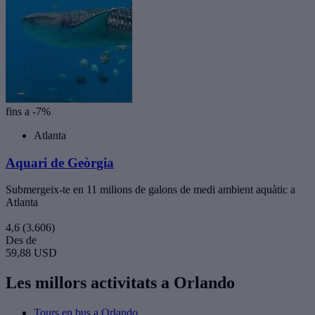
fins a -7%
Atlanta
Aquari de Geòrgia
Submergeix-te en 11 milions de galons de medi ambient aquàtic a
Atlanta
4,6
(3.606)
Des de
59,88 USD
Les millors activitats a Orlando
Tours en bus a Orlando