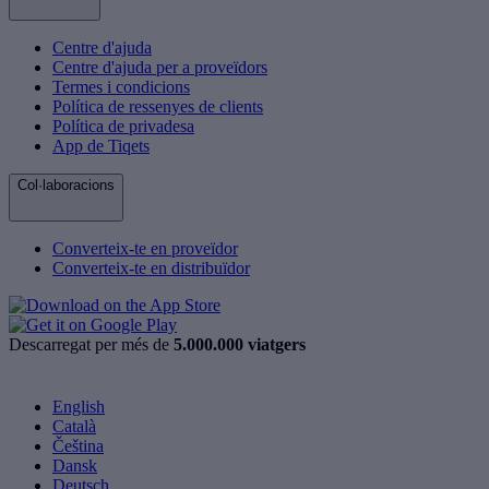
Centre d'ajuda
Centre d'ajuda per a proveïdors
Termes i condicions
Política de ressenyes de clients
Política de privadesa
App de Tiqets
Col·laboracions
Converteix-te en proveïdor
Converteix-te en distribuïdor
Descarregat per més de
5.000.000 viatgers
English
Català
Čeština
Dansk
Deutsch