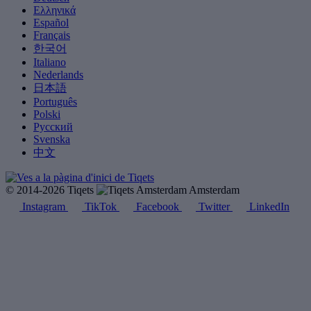
Ελληνικά
Español
Français
한국어
Italiano
Nederlands
日本語
Português
Polski
Русский
Svenska
中文
© 2014-2026 Tiqets
Amsterdam
Instagram
TikTok
Facebook
Twitter
LinkedIn