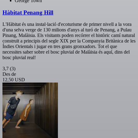
George Town
Hàbitat Penang Hill
L'Hàbitat és una instal·lació d'ecoturisme de primer nivell a la vora
d'una selva verge de 130 milions d'anys al turó de Penang, a Pulau
Pinang, Malàisia. Els visitants poden recórrer el històric camí natural
construït a principis del segle XIX per la Companyia Britànica de les
Índies Orientals i jugar en tres grans gronxadors. Tot el que
necessites saber sobre el bosc pluvial de Malàisia és aquí, dins del
bosc pluvial real!
3,7
(3)
Des de
12,50 USD