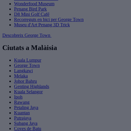
Wonderfood Museum
Penang Bird Park
D8 Mini Golf Café
Recorreguts en bici per George Town
Museu d'Art Penang 3D Trick
Descobreix George Town
Ciutats a Malàisia
Kuala Lumpur
George Town
Langkawi
Melaka
Johor Bahru
Genting Highlands
Kuala Selangor
Ipoh
Rawang
Petaling Jaya
Kuantan
Putrajaya
Subang Jaya
Coves de Batu