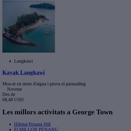
Langkawi
Kayak Langkawi
Mou-te en moto d'aigua i prova el parasailing
Novetat
Des de
68,48 USD
Les millors activitats a George Town
Hàbitat Penang Hill
El MILLOR PENANG