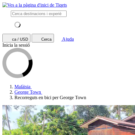
Ajuda
ca / USD
Cerca
Inicia la sessió
Malàisia
George Town
Recorreguts en bici per George Town