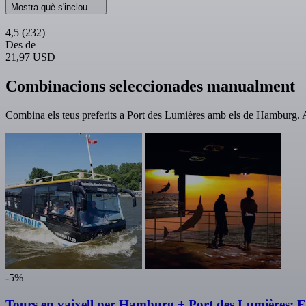
Mostra què s'inclou
4,5
(232)
Des de
21,97 USD
Combinacions seleccionades manualment
Combina els teus preferits a Port des Lumières amb els de Hamburg. 
-5%
Tours en vaixell per Hamburg + Port des Lumières: