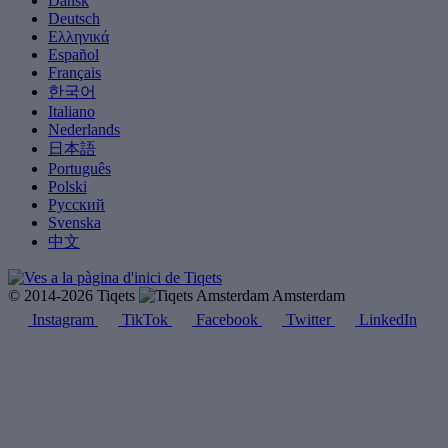
Dansk
Deutsch
Ελληνικά
Español
Français
한국어
Italiano
Nederlands
日本語
Português
Polski
Русский
Svenska
中文
© 2014-2026 Tiqets
Amsterdam
Instagram
TikTok
Facebook
Twitter
LinkedIn