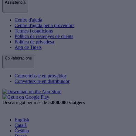
Assistència
Centre d'ajuda
Centre d'ajuda per a proveïdors
Termes i condicions
Política de ressenyes de clients
Política de privadesa
App de Tiqets
Col·laboracions
Converteix-te en proveïdor
Converteix-te en distribuïdor
Descarregat per més de
5.000.000 viatgers
English
Català
Čeština