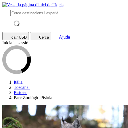
Ajuda
ca / USD
Cerca
Inicia la sessió
Itàlia
Toscana
Pistoia
Parc Zoològic Pistoia