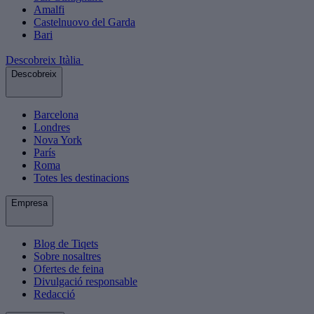
Amalfi
Castelnuovo del Garda
Bari
Descobreix Itàlia
Descobreix
Barcelona
Londres
Nova York
París
Roma
Totes les destinacions
Empresa
Blog de Tiqets
Sobre nosaltres
Ofertes de feina
Divulgació responsable
Redacció