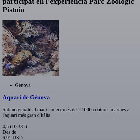
participat en l'experiència Parc Zoològic
Pistoia
Gènova
Aquari de Gènova
Submergeix-te al mar i coneix més de 12.000 criatures marines a
l'aquari més gran d'Itàlia
4,5
(10.381)
Des de
6,91 USD