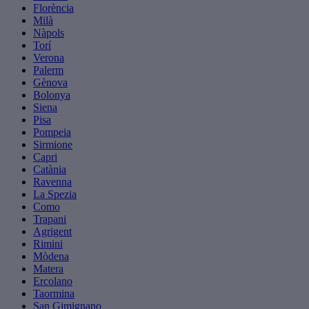
Florència
Milà
Nàpols
Torí
Verona
Palerm
Gènova
Bolonya
Siena
Pisa
Pompeia
Sirmione
Capri
Catània
Ravenna
La Spezia
Como
Trapani
Agrigent
Rimini
Mòdena
Matera
Ercolano
Taormina
San Gimignano