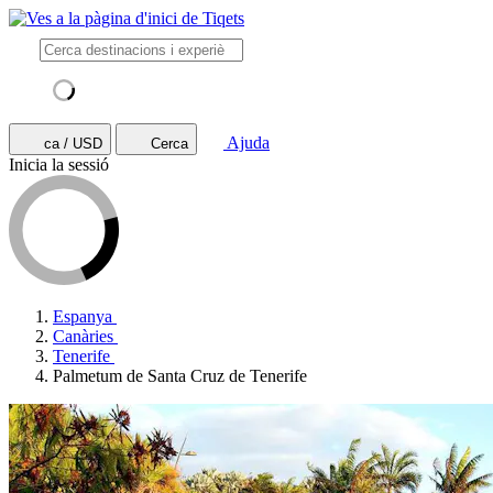
Ajuda
ca / USD
Cerca
Inicia la sessió
Espanya
Canàries
Tenerife
Palmetum de Santa Cruz de Tenerife