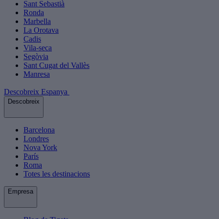
Sant Sebastià
Ronda
Marbella
La Orotava
Cadis
Vila-seca
Segòvia
Sant Cugat del Vallès
Manresa
Descobreix Espanya
Descobreix
Barcelona
Londres
Nova York
París
Roma
Totes les destinacions
Empresa