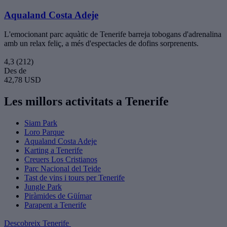
Aqualand Costa Adeje
L'emocionant parc aquàtic de Tenerife barreja tobogans d'adrenalina
amb un relax feliç, a més d'espectacles de dofins sorprenents.
4,3
(212)
Des de
42,78 USD
Les millors activitats a Tenerife
Siam Park
Loro Parque
Aqualand Costa Adeje
Karting a Tenerife
Creuers Los Cristianos
Parc Nacional del Teide
Tast de vins i tours per Tenerife
Jungle Park
Piràmides de Güímar
Parapent a Tenerife
Descobreix Tenerife