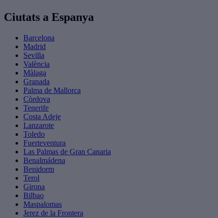
Ciutats a Espanya
Barcelona
Madrid
Sevilla
València
Màlaga
Granada
Palma de Mallorca
Còrdova
Tenerife
Costa Adeje
Lanzarote
Toledo
Fuerteventura
Las Palmas de Gran Canaria
Benalmádena
Benidorm
Terol
Girona
Bilbao
Maspalomas
Jerez de la Frontera