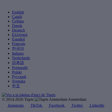
English
Català
Čeština
Dansk
Deutsch
Ελληνικά
Español
Français
한국어
Italiano
Nederlands
日本語
Português
Polski
Русский
Svenska
中文
© 2014-2026 Tiqets
Amsterdam
Instagram
TikTok
Facebook
Twitter
LinkedIn