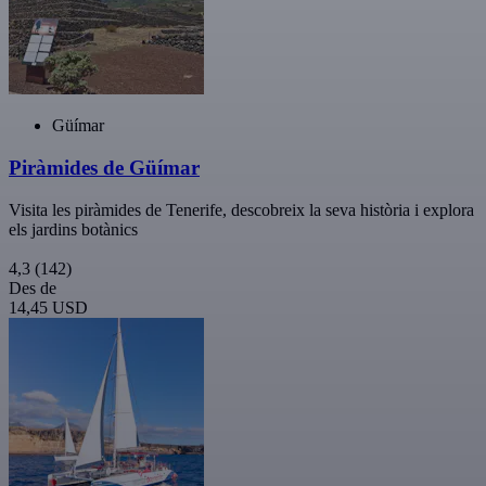
Güímar
Piràmides de Güímar
Visita les piràmides de Tenerife, descobreix la seva història i explora
els jardins botànics
4,3
(142)
Des de
14,45 USD