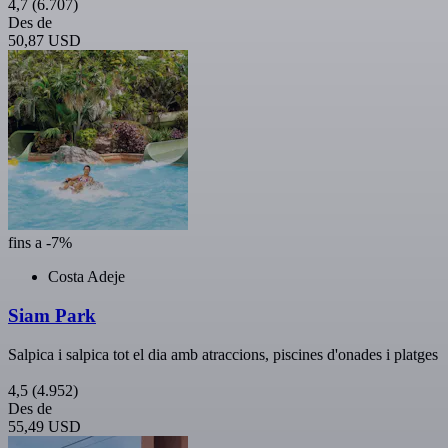
4,7
(6.707)
Des de
50,87 USD
fins a -7%
Costa Adeje
Siam Park
Salpica i salpica tot el dia amb atraccions, piscines d'onades i platges
4,5
(4.952)
Des de
55,49 USD