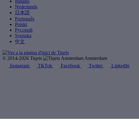
Italiano
Nederlands
日本語
Português
Polski
Русский
Svenska
中文
© 2014-2026 Tiqets
Amsterdam
Instagram
TikTok
Facebook
Twitter
LinkedIn