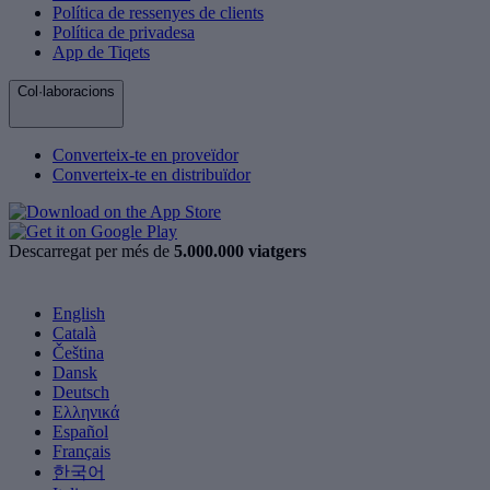
Política de ressenyes de clients
Política de privadesa
App de Tiqets
Col·laboracions
Converteix-te en proveïdor
Converteix-te en distribuïdor
Descarregat per més de
5.000.000 viatgers
English
Català
Čeština
Dansk
Deutsch
Ελληνικά
Español
Français
한국어