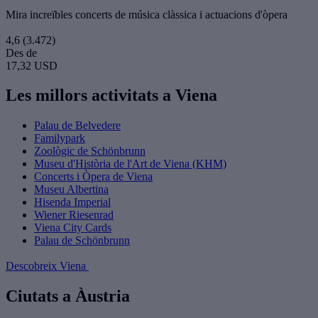
Mira increïbles concerts de música clàssica i actuacions d'òpera
4,6
(3.472)
Des de
17,32 USD
Les millors activitats a Viena
Palau de Belvedere
Familypark
Zoològic de Schönbrunn
Museu d'Història de l'Art de Viena (KHM)
Concerts i Òpera de Viena
Museu Albertina
Hisenda Imperial
Wiener Riesenrad
Viena City Cards
Palau de Schönbrunn
Descobreix Viena
Ciutats a Àustria