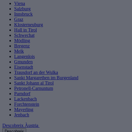
Viena
Salzburg
Innsbruck
Graz
Klosterneuburg
Hall in Tirol
Schwechat
Mödling
Bregenz
Melk
Langenlois
Gmunden
Eisenstadt
Trausdorf an der Wulka
Sankt Margarethen im Burgenland
Sankt Johann al Tirol
Petronell-Carnuntum
Parndorf
Lackenbach
Forchtenstein
Mayerling
Jenbach
Descobreix Àustria
Descobreix