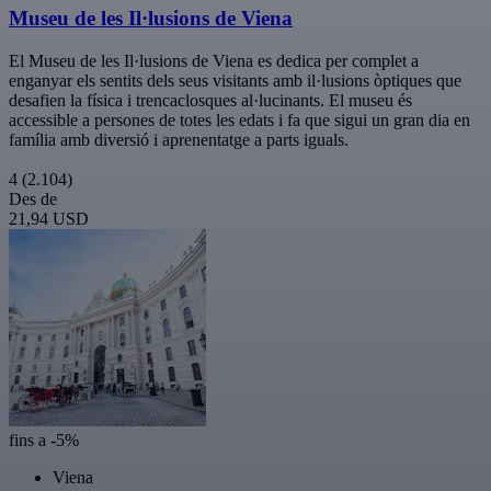
Museu de les Il·lusions de Viena
El Museu de les Il·lusions de Viena es dedica per complet a
enganyar els sentits dels seus visitants amb il·lusions òptiques que
desafien la física i trencaclosques al·lucinants. El museu és
accessible a persones de totes les edats i fa que sigui un gran dia en
família amb diversió i aprenentatge a parts iguals.
4
(2.104)
Des de
21,94 USD
fins a -5%
Viena