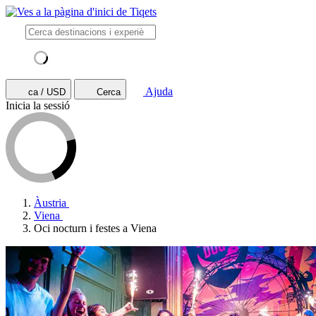
Ajuda
ca / USD
Cerca
Inicia la sessió
Àustria
Viena
Oci nocturn i festes a Viena