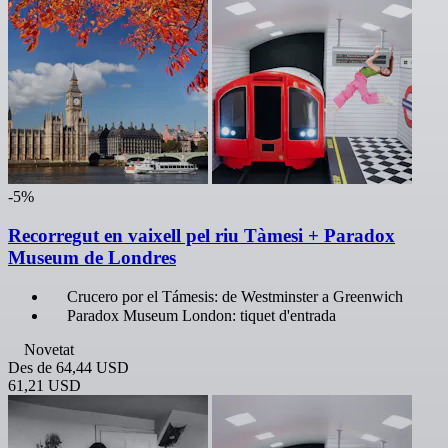
-5%
Recorregut en vaixell pel riu Tàmesi + Paradox
Museum de Londres
Crucero por el Támesis: de Westminster a Greenwich
Paradox Museum London: tiquet d'entrada
Novetat
Des de
64,44 USD
61,21 USD