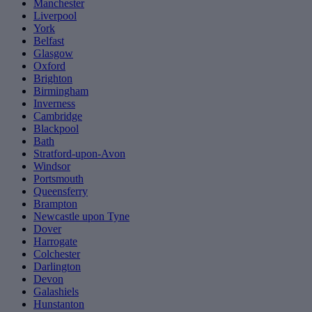
Manchester
Liverpool
York
Belfast
Glasgow
Oxford
Brighton
Birmingham
Inverness
Cambridge
Blackpool
Bath
Stratford-upon-Avon
Windsor
Portsmouth
Queensferry
Brampton
Newcastle upon Tyne
Dover
Harrogate
Colchester
Darlington
Devon
Galashiels
Hunstanton