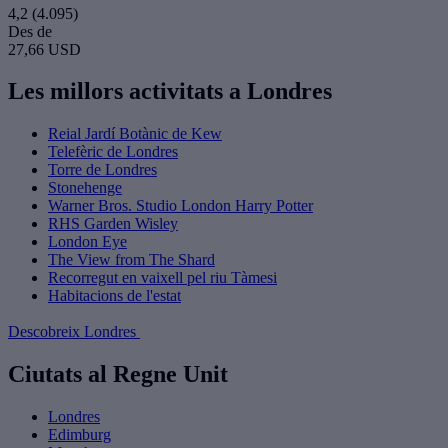
4,2
(4.095)
Des de
27,66 USD
Les millors activitats a Londres
Reial Jardí Botànic de Kew
Telefèric de Londres
Torre de Londres
Stonehenge
Warner Bros. Studio London Harry Potter
RHS Garden Wisley
London Eye
The View from The Shard
Recorregut en vaixell pel riu Tàmesi
Habitacions de l'estat
Descobreix Londres
Ciutats al Regne Unit
Londres
Edimburg