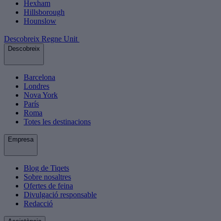
Hexham
Hillsborough
Hounslow
Descobreix Regne Unit
Descobreix
Barcelona
Londres
Nova York
París
Roma
Totes les destinacions
Empresa
Blog de Tiqets
Sobre nosaltres
Ofertes de feina
Divulgació responsable
Redacció