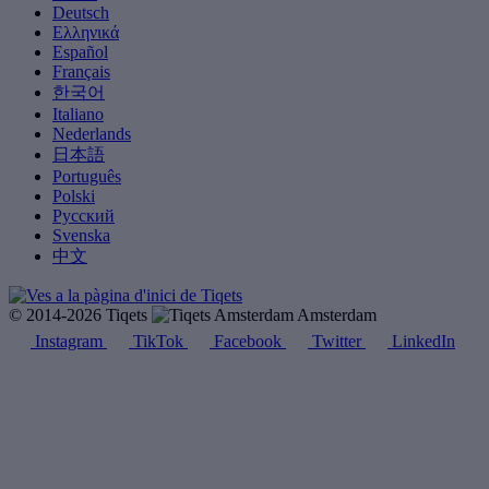
Deutsch
Ελληνικά
Español
Français
한국어
Italiano
Nederlands
日本語
Português
Polski
Русский
Svenska
中文
© 2014-2026 Tiqets
Amsterdam
Instagram
TikTok
Facebook
Twitter
LinkedIn