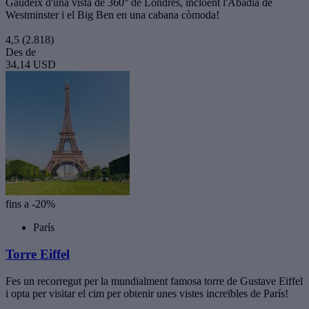
Gaudeix d'una vista de 360° de Londres, incloent l'Abadia de
Westminster i el Big Ben en una cabana còmoda!
4,5
(2.818)
Des de
34,14 USD
fins a -20%
París
Torre Eiffel
Fes un recorregut per la mundialment famosa torre de Gustave Eiffel
i opta per visitar el cim per obtenir unes vistes increïbles de París!