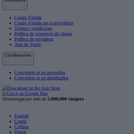
Assistència
Centre d'ajuda
Centre d'ajuda per a proveïdors
Termes i condicions
Política de ressenyes de clients
Política de privadesa
App de Tiqets
Col·laboracions
Converteix-te en proveïdor
Converteix-te en distribuïdor
Descarregat per més de
5.000.000 viatgers
English
Català
Čeština
Dansk