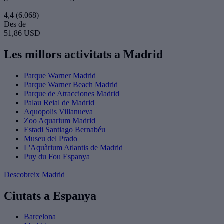
4,4
(6.068)
Des de
51,86 USD
Les millors activitats a Madrid
Parque Warner Madrid
Parque Warner Beach Madrid
Parque de Atracciones Madrid
Palau Reial de Madrid
Aquopolis Villanueva
Zoo Aquarium Madrid
Estadi Santiago Bernabéu
Museu del Prado
L'Aquàrium Atlantis de Madrid
Puy du Fou Espanya
Descobreix Madrid
Ciutats a Espanya
Barcelona