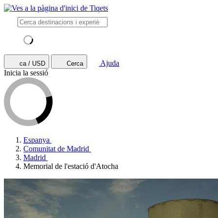
Ajuda
ca / USD
Cerca
Inicia la sessió
Espanya
Comunitat de Madrid
Madrid
Memorial de l'estació d'Atocha