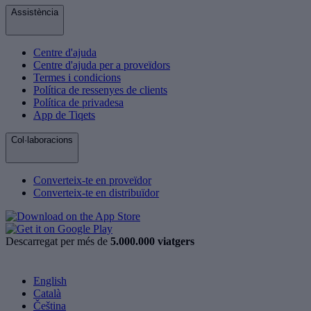
Assistència
Centre d'ajuda
Centre d'ajuda per a proveïdors
Termes i condicions
Política de ressenyes de clients
Política de privadesa
App de Tiqets
Col·laboracions
Converteix-te en proveïdor
Converteix-te en distribuïdor
Descarregat per més de
5.000.000 viatgers
English
Català
Čeština