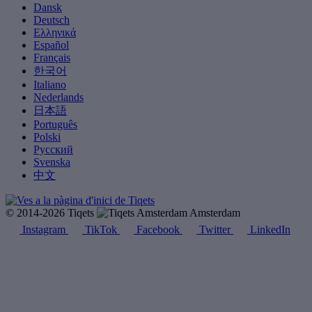
Dansk
Deutsch
Ελληνικά
Español
Français
한국어
Italiano
Nederlands
日本語
Português
Polski
Русский
Svenska
中文
© 2014-2026 Tiqets
Amsterdam
Instagram
TikTok
Facebook
Twitter
LinkedIn