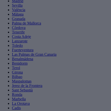
Madrid
Sevilla
València
Màlaga
Granada
Palma de Mallorca
Còrdova
Tenerife
Costa Adeje
Lanzarote
Toledo
Fuerteventura
Las Palmas de Gran Canaria
Benalmádena
Benidorm
Terol
Girona
Bilbao
Maspalomas
Jerez de la Frontera
Sant Sebastià
Ronda
Marbella
La Orotava
Cadis