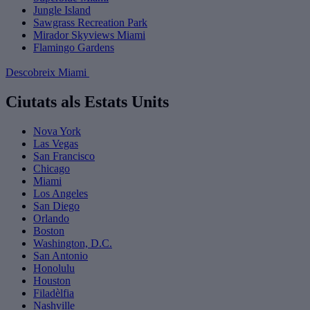
Jungle Island
Sawgrass Recreation Park
Mirador Skyviews Miami
Flamingo Gardens
Descobreix Miami
Ciutats als Estats Units
Nova York
Las Vegas
San Francisco
Chicago
Miami
Los Angeles
San Diego
Orlando
Boston
Washington, D.C.
San Antonio
Honolulu
Houston
Filadèlfia
Nashville