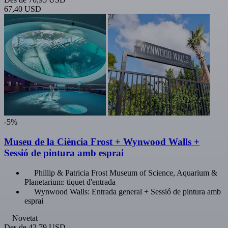
67,40 USD
-5%
Museu de la Ciència Frost + Wynwood Walls +
Sessió de pintura amb esprai
Phillip & Patricia Frost Museum of Science, Aquarium &
Planetarium: tiquet d'entrada
Wynwood Walls: Entrada general + Sessió de pintura amb
esprai
Novetat
Des de
42,79 USD