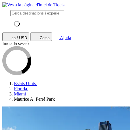
Ajuda
ca / USD
Cerca
Inicia la sessió
Estats Units
Florida
Miami
Maurice A. Ferré Park