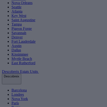
Nova Orleans
Seattle
Atlanta
Key West
Saint Augustine
Tampa
Pigeon Forge
Savannah
Denver
Fort Lauderdale
Austin
Dallas
Kissimmee
Myrtle Beach
East Rutherford
Descobreix Estats Units
Descobreix
Barcelona
Londres
Nova York
París