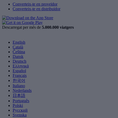
Converteix-te en proveïdor
Converteix-te en distribuïdor
Descarregat per més de
5.000.000 viatgers
English
Català
Čeština
Dansk
Deutsch
Ελληνικά
Español
Français
한국어
Italiano
Nederlands
日本語
Português
Polski
Русский
Svenska