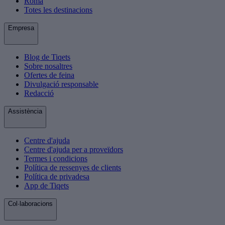
Roma
Totes les destinacions
Empresa
Blog de Tiqets
Sobre nosaltres
Ofertes de feina
Divulgació responsable
Redacció
Assistència
Centre d'ajuda
Centre d'ajuda per a proveïdors
Termes i condicions
Política de ressenyes de clients
Política de privadesa
App de Tiqets
Col·laboracions