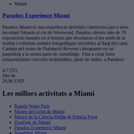
Miami
Paradox Experience Miami
Paradox Miami és una experiència divertida i interactiva per a totes
les edats! Situada al cor de Wynwood, Paradox ofereix més de 70
exposicions basades en il·lusions que desafiaran el teu sentit de la
realitat i t'oferiran sortides fotogràfiques increïbles al llarg del camí.
Camina pel sostre de l'habitació Reverse i desapareix en un
parpelleig a la nostra paret de camuflatge. Vine a crear fotos
extraordinàries i records inoblidables, plens de rialles, a Paradox!
4,7
(51)
Des de
29,96 USD
Les millors activitats a Miami
Rapids Water Park
Museu del Gelat de Miami
Museu de la Ciència Phillip & Patricia Frost
Zoològic de Miami
Paradox Experience Miami
Superblue Miami