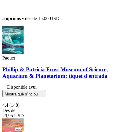
5 opcions
• des de
15,00 USD
Paquet
Phillip & Patricia Frost Museum of Science,
Aquarium & Planetarium: tiquet d'entrada
Disponible avui
Mostra què s'inclou
4,4
(148)
Des de
29,95 USD