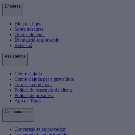
Empresa
Blog de Tiqets
Sobre nosaltres
Ofertes de feina
Divulgació responsable
Redacció
Assistència
Centre d'ajuda
Centre d'ajuda per a proveïdors
Termes i condicions
Política de ressenyes de clients
Política de privadesa
App de Tiqets
Col·laboracions
Converteix-te en proveïdor
Converteix-te en distribuïdor