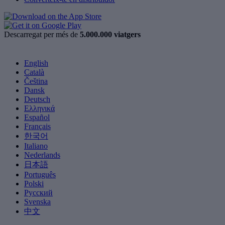
Descarregat per més de
5.000.000 viatgers
English
Català
Čeština
Dansk
Deutsch
Ελληνικά
Español
Français
한국어
Italiano
Nederlands
日本語
Português
Polski
Русский
Svenska
中文