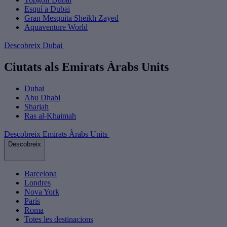
Esquí a Dubai
Gran Mesquita Sheikh Zayed
Aquaventure World
Descobreix Dubai
Ciutats als Emirats Àrabs Units
Dubai
Abu Dhabi
Sharjah
Ras al-Khaimah
Descobreix Emirats Àrabs Units
Descobreix
Barcelona
Londres
Nova York
París
Roma
Totes les destinacions