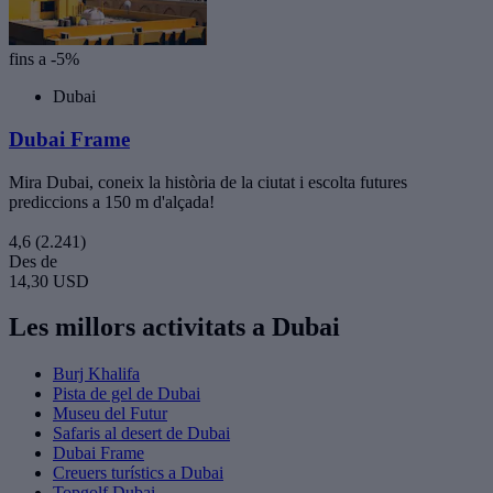
fins a -5%
Dubai
Dubai Frame
Mira Dubai, coneix la història de la ciutat i escolta futures
prediccions a 150 m d'alçada!
4,6
(2.241)
Des de
14,30 USD
Les millors activitats a Dubai
Burj Khalifa
Pista de gel de Dubai
Museu del Futur
Safaris al desert de Dubai
Dubai Frame
Creuers turístics a Dubai
Topgolf Dubai